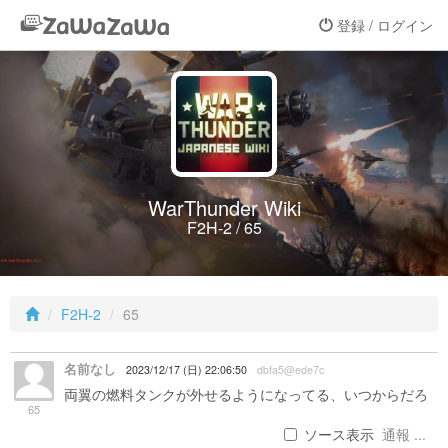
登録 / ログイン
WarThunder Wiki
F2H-2 / 65
F2H-2
65
名前なし
2023/12/17 (日) 22:06:50
dbfa5@ede7c
両翼の燃料タンクが外せるようになってる、いつからだろ
65
ソース表示
通報 ...