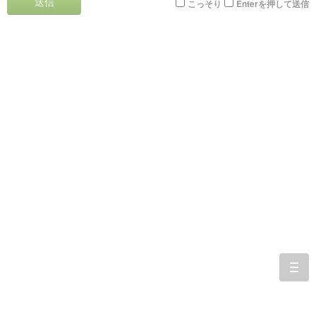
送信
こっそり
Enterを押して送信
togg
navi