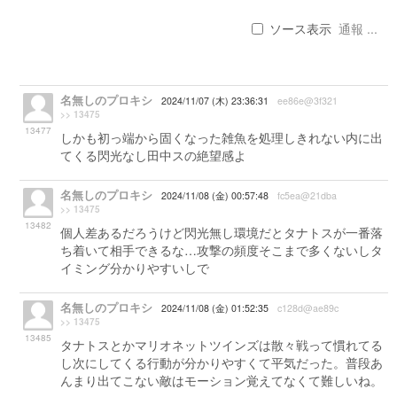
ソース表示
通報 ...
名無しのプロキシ
2024/11/07 (木) 23:36:31
ee86e@3f321
>> 13475
13477
しかも初っ端から固くなった雑魚を処理しきれない内に出
てくる閃光なし田中スの絶望感よ
名無しのプロキシ
2024/11/08 (金) 00:57:48
fc5ea@21dba
>> 13475
13482
個人差あるだろうけど閃光無し環境だとタナトスが一番落
ち着いて相手できるな…攻撃の頻度そこまで多くないしタ
イミング分かりやすいしで
名無しのプロキシ
2024/11/08 (金) 01:52:35
c128d@ae89c
>> 13475
13485
タナトスとかマリオネットツインズは散々戦って慣れてる
し次にしてくる行動が分かりやすくて平気だった。普段あ
んまり出てこない敵はモーション覚えてなくて難しいね。