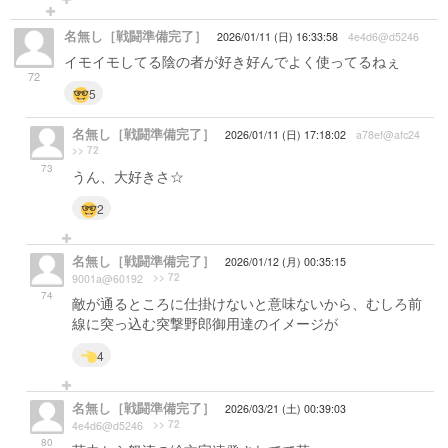
名無し［戦闘準備完了］
2026/01/11 (日) 16:33:58
4e4d6@d5246
イモイモしてる陰の者が好き好んでよく使ってるねぇ
72
5
名無し［戦闘準備完了］
2026/01/11 (日) 17:18:02
a78ef@afc24
>> 72
73
うん、大好きさ☆
2
名無し［戦闘準備完了］
2026/01/12 (月) 00:35:15
>> 72
9001a@60192
74
敵が通るところに仕掛けないと意味ないから、むしろ前
線に突っ込む突撃野郎御用達のイメージが
4
名無し［戦闘準備完了］
2026/03/21 (土) 00:39:03
>> 72
4e4d6@d5246
80