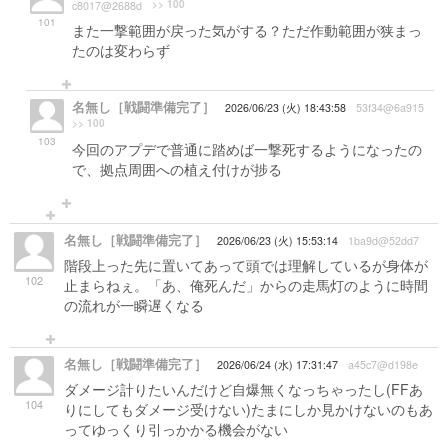
>> 100
c8017@2688d
101
また一撃範囲が戻った気がする？ただ作動範囲が狭まっ
たのは変わらず
名無し［戦闘準備完了］
2026/06/23 (火) 18:43:58
53f34@6a915
>> 100
103
今回のアプデで普通に踏めば一撃死するようになったの
で、拠点周囲への植え付けが捗る
名無し［戦闘準備完了］
2026/06/23 (火) 15:53:14
1ba9d@52dd7
階段上った先に置いてあって頭では理解しているが身体が
102
止まらねぇ。「あ、俺死んだ」からの走馬灯のように時間
の流れが一瞬遅くなる
名無し［戦闘準備完了］
2026/06/24 (水) 17:31:47
a45c7@d198e
ダメージ計りたいんだけど自爆無くなっちゃったし(FFあ
104
りにしてもダメージ受けない)たまにしか見かけないのもあ
ってゆっくり引っかかる機会がない