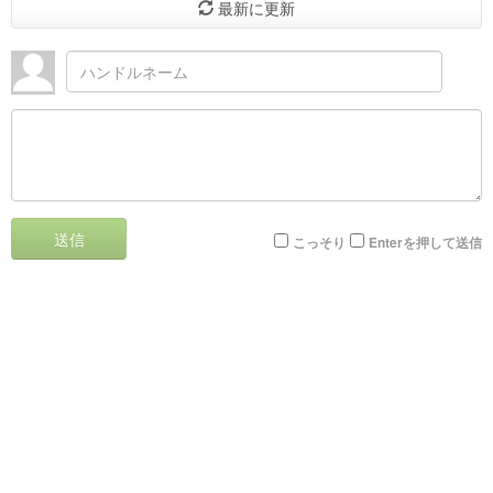
最新に更新
送信
こっそり
Enterを押して送信