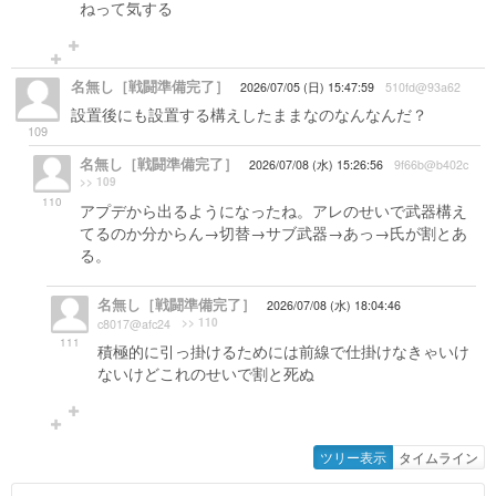
ねって気する
名無し［戦闘準備完了］
2026/07/05 (日) 15:47:59
510fd@93a62
設置後にも設置する構えしたままなのなんなんだ？
109
名無し［戦闘準備完了］
2026/07/08 (水) 15:26:56
9f66b@b402c
>> 109
110
アプデから出るようになったね。アレのせいで武器構え
てるのか分からん→切替→サブ武器→あっ→氏が割とあ
る。
名無し［戦闘準備完了］
2026/07/08 (水) 18:04:46
>> 110
c8017@afc24
111
積極的に引っ掛けるためには前線で仕掛けなきゃいけ
ないけどこれのせいで割と死ぬ
ツリー表示
タイムライン