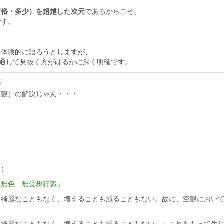
聖俗・多少）を超越した次元
であるからこそ、
です。
て体験的に語ろうとしますが、
を通して見抜く方がはるかに深く明確です。
正
教観）の解説じゃん・・・
、
、）
 無色 無受想行識」
も綺麗なこともなく、増えることも減ることもない。故に、空観におい
も綺麗なこともなく、増えることも減ることもない。」これをもって生