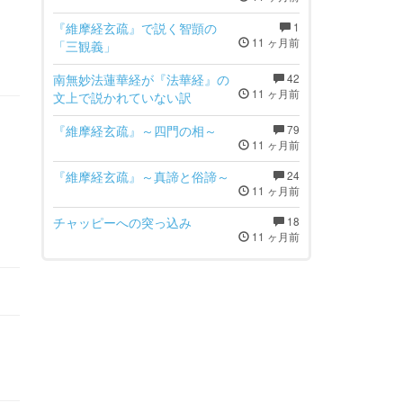
『維摩経玄疏』で説く智顗の
1
11 ヶ月前
「三観義」
南無妙法蓮華経が『法華経』の
42
11 ヶ月前
文上で説かれていない訳
『維摩経玄疏』～四門の相～
79
11 ヶ月前
『維摩経玄疏』～真諦と俗諦～
24
11 ヶ月前
チャッピーへの突っ込み
18
11 ヶ月前