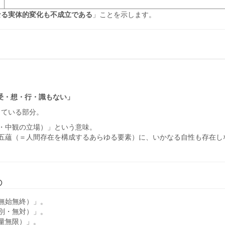
なる実体的変化も不成立である
」ことを示します。
」
受・想・行・識もない」
っている部分。
・中観の立場）」という意味。
五蘊（＝人間存在を構成するあらゆる要素）に、いかなる自性も存在し
の
無始無終）」。
別・無対）」。
量無限）」。