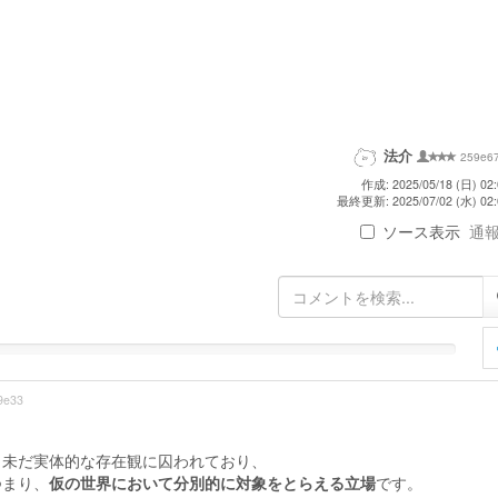
法介
259e6
作成: 2025/05/18 (日) 02:
最終更新: 2025/07/02 (水) 02:
ソース表示
通報 
9e33
も未だ実体的な存在観に囚われており、
つまり、
仮の世界において分別的に対象をとらえる立場
です。