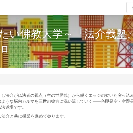
たい佛教大学～『法介義塾
限目
くし法介が仏法者の視点（空の世界観）から鋭くエッジの効いた突っ込
のような脳内カルマを三世の彼方に洗い流していく——色即是空・空即
仏法道場です。
し法介と共に授業を進めて参ります。