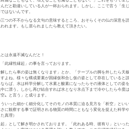
なんだと勘違いしている人が一杯おられます。しかし、ここで言う「生
事ではないんです。
の三つの不不からなる文句の意味するところ、おそらくその仏の深意を
思われます。もし居られましたら教えて頂きたい。
仏とは永遠不滅なんだと！
、「此縁性縁起」の事を言っております。
分解したら車の姿は無くなります」とか、「テーブルの脚を外したら天
ますよね。様々な構成要素が因縁仮和合し仮の姿として存在していると
うならば、水は科学分解して水素と酸素になったらその液体としての姿
気中に漂う。しかし再び結合すれば水となり氷点下まで冷やしたら今度
〝空〟と言う」と成ります。
こういった細かく細分化してそのモノの本質に迫る見方を「析空」とい
ぶさに観察する事で証明される物質の時間にともなう変化を捉えた科学
した真理）
縁起」として解き明かされております。「此れある時、彼有り」といっ