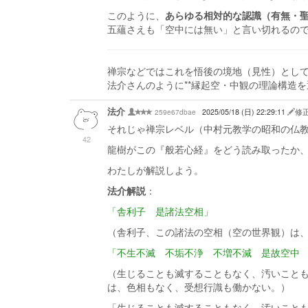
このように、
あらゆる相対的な認識（有無・
五蘊さえも「空中には無い」と言い切れるの
禅宗などではこれを悟後の境地（見性）とし
法介さんのように**縁起空・中観の理論構造
法介
259e67dbae
2025/05/18 (日) 22:29:11
修
それじゃ禅宗レベル（中村元教学の昭和の仏
42
龍樹がこの『般若心経』をどう読み取ったか
わたしが解説しよう。
法介解説
：
「舎利子 是諸法空相」
（舎利子、この諸法の空相（空の世界観）は
「不生不滅 不垢不浄 不増不減 是故空中
（生じることも滅することもなく、汚いこと
は、色相もなく、受想行識も働かない。）
「生じることも滅することもなく、汚いこと