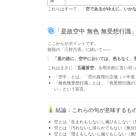
これらはすべて、「
空であるがゆえに、いか
「是故空中 無色 無受想行識
ここからがポイントです。
前段の「三対六否」に続いて――
「是の故に、空中においては、色もなく、
これはまさに「
五蘊皆空
」を明示的に言い切
「空中」とは、「空の真理の立場（＝中道
「無色無受想行識」とは、「色受想行識の
い」という宣言。
結論：これらの句が意味するも
空とは「生まれもしないし滅びもしない（
空とは「汚れないし清らかでもない（無分
空とは「増えもしないし減りもしない（無