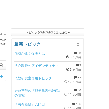
トピックをWIKIWIKIに埋め込む
7dbae
05:45
最新トピック
05:00
...
龍樹が説く仮設とは
33
6 ヶ月前
法介教授のアイデンティティ
3
9 ヶ月前
仏教研究室専用トピック
67
10 ヶ月前
天台智顗の『觀無量壽佛經疏』
60
11 ヶ月前
の研究
『法介義塾』八限目
126
11 ヶ月前