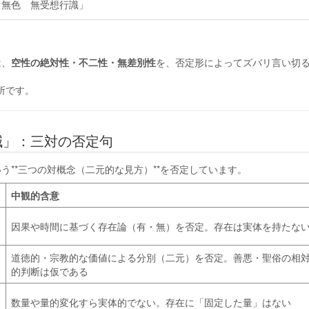
 無色 無受想行識」
は、
空性の絶対性・不二性・無差別性
を、否定形によってズバリ言い切
所です。
減」：三対の否定句
**三つの対概念（二元的な見方）**を否定しています。
中観的含意
因果や時間に基づく存在論（有・無）を否定。存在は実体を持たな
道徳的・宗教的な価値による分別（二元）を否定。善悪・聖俗の相
的判断は仮である
数量や量的変化すら実体的でない。存在に「固定した量」はない