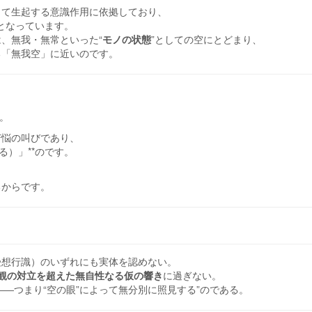
って生起する意識作用に依拠しており、
提となっています。
、無我・無常といった“
モノの状態
”としての空にとどまり、
る「無我空」に近いのです。
す。
苦悩の叫びであり、
る）」**のです。
るからです。
色受想行識）のいずれにも実体を認めない。
観の対立を超えた無自性なる仮の響き
に過ぎない。
――つまり“空の眼”によって無分別に照見する”のである。