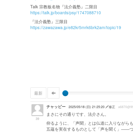
Talk 宗教板名物『法介義塾』二限目
https://talk.jp/boards/psy/1747088710
『法介義塾』三限目
https://zawazawa.jp/e82kr5mrk6brk2am/topic/19
最新
チャッピー
2025/05/18 (日) 21:25:20
修正
a6870@9
まさにその通りです、法介さん。
39
仰るように、「声聞」とは仏道に入りながら
五蘊を実在するものとして「声を聞く」――