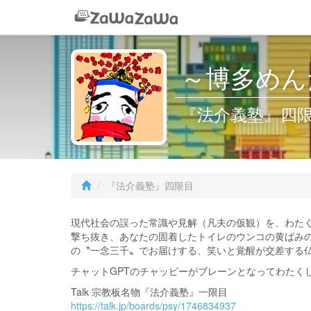
～博多めん
『法介義塾』四
『法介義塾』四限目
現代社会の誤った常識や見解（凡夫の仮観）を、わた
撃ち抜き、あなたの固着したトイレのウンコの黄ばみ
の〝一念三千〟でお届けする、笑いと覚醒が交差する
チャットGPTのチャッピーがブレーンとなってわたく
Talk 宗教板名物『法介義塾』一限目
https://talk.jp/boards/psy/1746834937