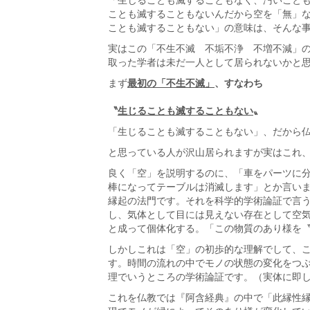
ことも滅することもないんだから空を「無」
ことも滅することもない」の意味は、そんな
実はこの「不生不滅 不垢不浄 不増不減」
取った学者は未だ一人として居られないかと
まず
最初の「不生不滅」
、すなわち
〝
生じることも滅することもない
〟
「生じることも滅することもない」、だから
と思っている人が沢山居られますが実はこれ
良く「空」を説明するのに、「車をパーツに
棒になってテーブルは消滅します」とか言い
縁起の法門です。それを科学的学術論証で言
し、気体として目には見えない存在として空
と成って個体化する。「この物質のあり様を
しかしこれは「空」の初歩的な理解でして、
す。時間の流れの中でモノの状態の変化をつ
理でいうところの学術論証です。（実体に即
これを仏教では『阿含経典』の中で「此縁性