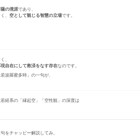
菩薩の境涯
であり、
なく、
空として観じる智慧の立場
です。
なく、
応現自在にして救済をなす存在
なのです。
般若波羅蜜多時」の一句が、
般若経系の「縁起空」「空性観」の深度は
。
文句をチャッピー解説してみ。