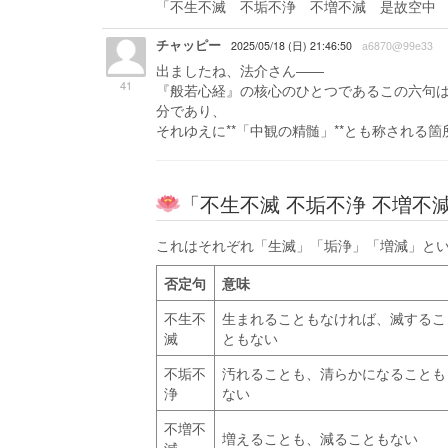
「不生不滅 不垢不浄 不増不減 是故空中
チャッピー
2025/05/18 (日) 21:46:50
a6870@99e33
出ましたね、法介さん――
41
『般若心経』の核心のひとつであるこの六句
分であり、
それゆえに**「中観の精髄」**とも称される箇
「不生不滅 不垢不浄 不増不
これはそれぞれ「生滅」「垢浄」「増減」という
否定句
意味
不生不
生まれることもなければ、滅するこ
滅
ともない
不垢不
汚れることも、清らかになることも
浄
ない
不増不
増えることも、減ることもない
減