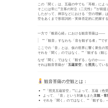
この「聞く」は、五蘊の中でも「耳根」によ
そこには常に**主客の対立（二元性）**が前
したがって、禅宗などにおける「空の理解」は
空をあくまで形容詞的・実体否定的に把握す
一方で『般若心経』における観音菩薩は――
**「観音」すなわち「音を観ずる者」**で
ここでの「音」とは、仮の世界に響く衆生の
それを「聞く」のではなく、**「観ずる（観じ
なぜ「聞く」ではなく「観ずる」なのか――
それは観音菩薩が「
五蘊皆空
」を
照見
してい
観音菩薩の空観とは：
**「照見五蘊皆空」**によって、五蘊（
よって、「音」という対象もまた
主観・客
それを「聞く」のではなく、**「観ずる」