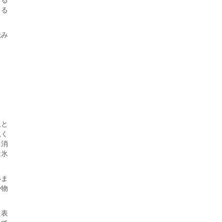
じる
読み
板と
説く
を消
は氷
いま
や物
た表