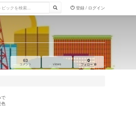
登録 / ログイン
』
63
0
views
コメント
フォロー
みで
是色