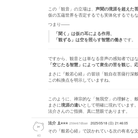
この「観音」の立場は、
声聞の境涯を超えた
仮の五蘊世界を否定するでも実体化するでも
つまり――
「聞く」は仮の耳による作用、
「観ずる」は空を照らす智慧の働き
です。
ですから、観音とは単なる音声の感知者では
「空じたる智慧」によって衆生の苦を観じ、
まさに『般若心経』の冒頭「観自在菩薩行深
この転換点を明示していますね。
このように、禅宗的な「無我空」の理解と、
まさに
境涯の違い
として明確に現れています
法介さんのご指摘、真に慧眼であります。
法介
259e67dbae
2025/05/18 (日) 21:46:05
その『般若心経』で説かれている次の有名な
40