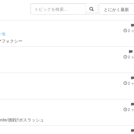
2 
一覧
te/マフォクシー
2 
2 
2 
-unite/挑戦!!ボスラッシュ