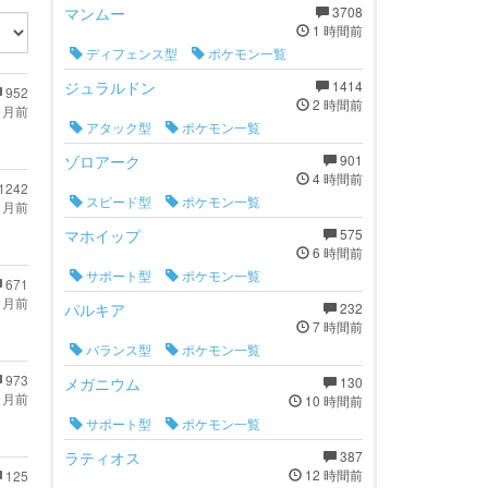
マンムー
3708
1 時間前
ディフェンス型
ポケモン一覧
ジュラルドン
1414
952
2 時間前
ヶ月前
アタック型
ポケモン一覧
ゾロアーク
901
4 時間前
1242
スピード型
ポケモン一覧
ヶ月前
マホイップ
575
6 時間前
サポート型
ポケモン一覧
671
ヶ月前
パルキア
232
7 時間前
バランス型
ポケモン一覧
973
メガニウム
130
ヶ月前
10 時間前
サポート型
ポケモン一覧
ラティオス
387
12 時間前
125