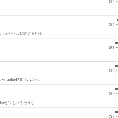
2 
2 
ke-unite/バトルに関する仕様
3 
3 
ke-unite/防衛！パニッ...
4 
-unite/がくしゅうそうち
4 