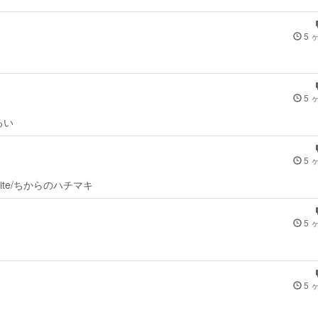
5 
5 
んるい
5 
-unite/ちからのハチマキ
5 
5 