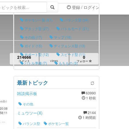
登録 / ログイン
タグリスト
ポケモン一覧 (97)
バランス型 (34)
アタック型 (27)
バトルモード (21)
その他 (17)
マップ (16)
ガイド (15)
ディフェンス型 (13)
サポート型 (12)
スピード型 (11)
214666
0
views
コメント
フォロー
バトル準備 (7)
もちもの (3)
最新トピック
雑談掲示板
63990
1 秒前
6edb1
その他
20:08
ミュウツー(X)
2144
58:11
1 時間前
...
バランス型
ポケモン一覧