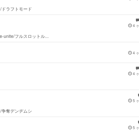
nite/ドラフトモード
4 
e-unite/フルスロットル...
4 
4 
5 
nite/争奪デンヂムシ
5 