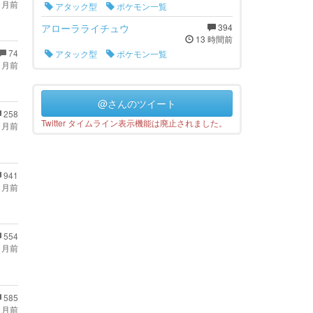
ヶ月前
アタック型
ポケモン一覧
アローラライチュウ
394
13 時間前
74
アタック型
ポケモン一覧
ヶ月前
@さんのツイート
258
Twitter タイムライン表示機能は廃止されました。
ヶ月前
941
ヶ月前
554
ヶ月前
585
ヶ月前