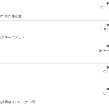
7 
unite/操作難易度
8 
nite/アチーブメント
10 
1
1
e/愚痴掲示板 ※トレーナー晒...