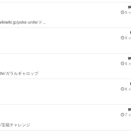
5 
jp/poke-unite/ド...
5 
5 
-unite/ガラルギャロップ
6 
7 
nite/宝箱チャレンジ