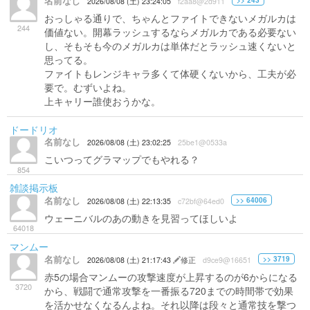
名前なし
>> 243
2026/08/08 (土) 23:24:05
f2aa8@2d911
おっしゃる通りで、ちゃんとファイトできないメガルカは
244
価値ない。開幕ラッシュするならメガルカである必要ない
し、そもそも今のメガルカは単体だとラッシュ速くないと
思ってる。
ファイトもレンジキャラ多くて体硬くないから、工夫が必
要で。むずいよね。
上キャリー誰使おうかな。
ドードリオ
名前なし
2026/08/08 (土) 23:02:25
25be1@0533a
こいつってグラマップでもやれる？
854
雑談掲示板
名前なし
>> 64006
2026/08/08 (土) 22:13:35
c72bf@64ed0
ウェーニバルのあの動きを見習ってほしいよ
64018
マンムー
名前なし
>> 3719
2026/08/08 (土) 21:17:43
修正
d9ce9@16651
赤5の場合マンムーの攻撃速度が上昇するのが6からになる
3720
から、戦闘で通常攻撃を一番振る720までの時間帯で効果
を活かせなくなるんよね。それ以降は段々と通常技を撃つ