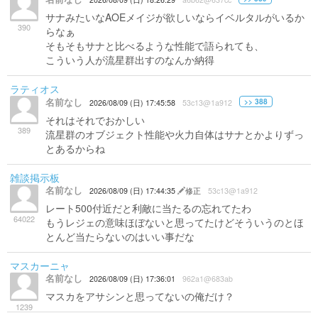
サナみたいなAOEメイジが欲しいならイベルタルがいるか
390
らなぁ
そもそもサナと比べるような性能で語られても、
こういう人が流星群出すのなんか納得
ラティオス
名前なし
>> 388
2026/08/09 (日) 17:45:58
53c13@1a912
それはそれでおかしい
389
流星群のオブジェクト性能や火力自体はサナとかよりずっ
とあるからね
雑談掲示板
名前なし
2026/08/09 (日) 17:44:35
修正
53c13@1a912
レート500付近だと利敵に当たるの忘れてたわ
64022
もうレジェの意味ほぼないと思ってたけどそういうのとほ
とんど当たらないのはいい事だな
マスカーニャ
名前なし
2026/08/09 (日) 17:36:01
962a1@683ab
マスカをアサシンと思ってないの俺だけ？
1239