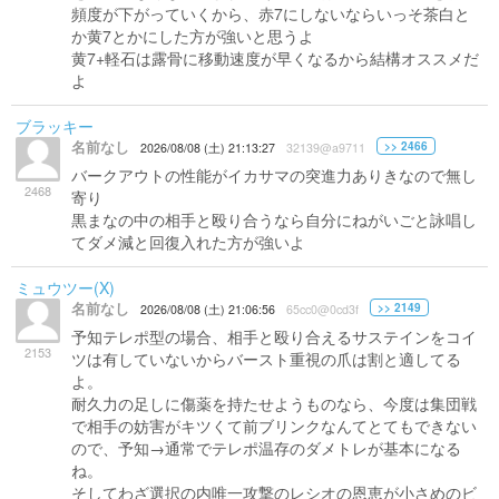
頻度が下がっていくから、赤7にしないならいっそ茶白と
か黄7とかにした方が強いと思うよ
黄7+軽石は露骨に移動速度が早くなるから結構オススメだ
よ
ブラッキー
名前なし
>> 2466
2026/08/08 (土) 21:13:27
32139@a9711
バークアウトの性能がイカサマの突進力ありきなので無し
2468
寄り
黒まなの中の相手と殴り合うなら自分にねがいごと詠唱し
てダメ減と回復入れた方が強いよ
ミュウツー(X)
名前なし
>> 2149
2026/08/08 (土) 21:06:56
65cc0@0cd3f
予知テレポ型の場合、相手と殴り合えるサステインをコイ
2153
ツは有していないからバースト重視の爪は割と適してる
よ。
耐久力の足しに傷薬を持たせようものなら、今度は集団戦
で相手の妨害がキツくて前ブリンクなんてとてもできない
ので、予知→通常でテレポ温存のダメトレが基本になる
ね。
そしてわざ選択の内唯一攻撃のレシオの恩恵が小さめのビ