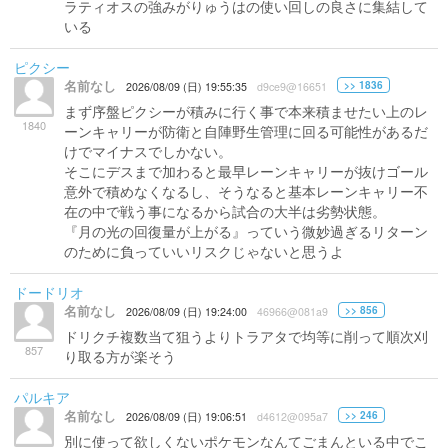
ラティオスの強みがりゅうはの使い回しの良さに集結して
いる
ピクシー
名前なし
>> 1836
2026/08/09 (日) 19:55:35
d9ce9@16651
まず序盤ピクシーが積みに行く事で本来積ませたい上のレ
1840
ーンキャリーが防衛と自陣野生管理に回る可能性があるだ
けでマイナスでしかない。
そこにデスまで加わると最早レーンキャリーが抜けゴール
意外で積めなくなるし、そうなると基本レーンキャリー不
在の中で戦う事になるから試合の大半は劣勢状態。
『月の光の回復量が上がる』っていう微妙過ぎるリターン
のために負っていいリスクじゃないと思うよ
ドードリオ
名前なし
>> 856
2026/08/09 (日) 19:24:00
46966@081a9
ドリクチ複数当て狙うよりトラアタで均等に削って順次刈
857
り取る方が楽そう
パルキア
名前なし
>> 246
2026/08/09 (日) 19:06:51
d4612@095a7
別に使って欲しくないポケモンなんてごまんといる中でこ