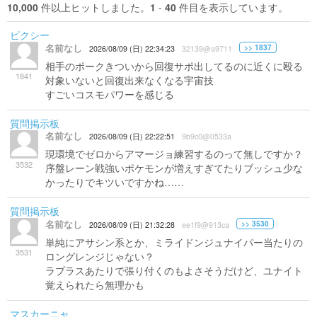
10,000
件以上ヒットしました。
1
-
40
件目を表示しています。
ピクシー
名前なし
>> 1837
2026/08/09 (日) 22:34:23
32139@a9711
相手のポークきついから回復サポ出してるのに近くに殴る
1841
対象いないと回復出来なくなる宇宙技
すごいコスモパワーを感じる
質問掲示板
名前なし
2026/08/09 (日) 22:22:51
9b9c0@0533a
現環境でゼロからアマージョ練習するのって無しですか？
3532
序盤レーン戦強いポケモンが増えすぎてたりブッシュ少な
かったりでキツいですかね……
質問掲示板
名前なし
>> 3530
2026/08/09 (日) 21:32:28
ee1f9@913ca
単純にアサシン系とか、ミライドンジュナイパー当たりの
3531
ロングレンジじゃない？
ラプラスあたりで張り付くのもよさそうだけど、ユナイト
覚えられたら無理かも
マスカーニャ