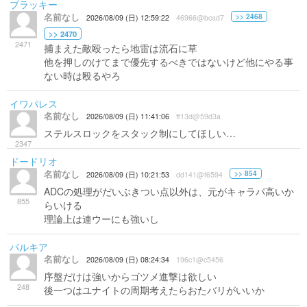
ブラッキー
名前なし
>> 2468
2026/08/09 (日) 12:59:22
46966@bcad7
>> 2470
2471
捕まえた敵殴ったら地雷は流石に草
他を押しのけてまで優先するべきではないけど他にやる事
ない時は殴るやろ
イワパレス
名前なし
2026/08/09 (日) 11:41:06
ff13d@59d3a
ステルスロックをスタック制にしてほしい…
2347
ドードリオ
名前なし
>> 854
2026/08/09 (日) 10:21:53
dd141@f6594
ADCの処理がだいぶきつい点以外は、元がキャラパ高いか
855
らいける
理論上は連ウーにも強いし
パルキア
名前なし
2026/08/09 (日) 08:24:34
196c1@c5456
序盤だけは強いからゴツメ進撃は欲しい
248
後一つはユナイトの周期考えたらおたバリがいいか