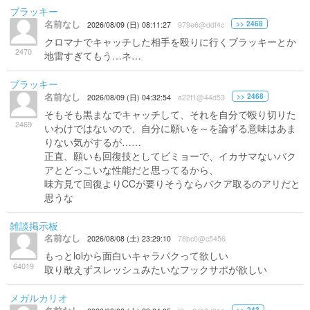
ブラッキー
名前なし
>> 2468
2026/08/09 (日) 08:11:27
979e6@ddf4c
クロマナでキャッチした相手を殴りに行くブラッキーとか
2470
地雷すぎてもう…ネ…
ブラッキー
名前なし
>> 2468
2026/08/09 (日) 04:32:54
a22f1@44d53
そもそも黒まなでキャッチして、それを自分で殴り切りた
2469
いわけではないので、自分に願いを～を論ずる意味はあま
りない気がするが……
正直、願いも回復技としてビミョーで、イカサマないバク
アとどっこいな性能だと思ってるから、
味方見て回復よりCCが要りそうならバクア取るのアリだと
思うな
雑談掲示板
名前なし
2026/08/08 (土) 23:29:10
78bc0@c5456
もっとlolから面白いキャラパクって欲しい
64019
取り敢えずスレッシュみたいなフックサポが欲しい
メガルカリオ