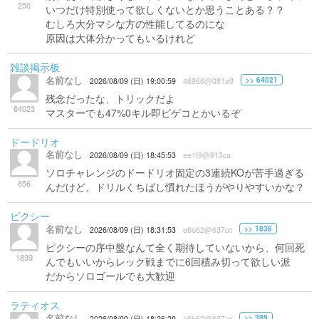
250
いつだけ特別使って欲しくないとか思うことある？？
むしろ大分マシな方の性能してるのにな
原因は大体分かってもいるけれど
雑談掲示板
名前なし
>> 64021
2026/08/09 (日) 19:00:59
46966@081a9
残念だったな、トリックだよ
64023
マスターでも47%0キル即ピゲコとかいるぞ
ドードリオ
名前なし
2026/08/09 (日) 18:45:53
ee1f9@913ca
ソロチャレンジのドードリオ固定の3連続KOが苦手過ぎる
856
んだけど、ドリルくちばし慣れたほうがやりやすいかな？
ピクシー
名前なし
>> 1836
2026/08/09 (日) 18:31:53
a6b62@637cc
ピクシーの序中盤なんて全く期待していないから、何回死
1839
んでもいいからレック戦までに6回積み切って欲しい派
だからソロゴールでも大歓迎
ラティオス
名前なし
>> 389
2026/08/09 (日) 18:26:29
a6b62@637cc