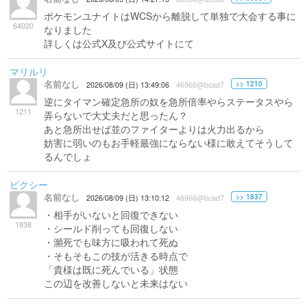
ポケモンユナイトはWCSから離脱して単独で大会する事に
64020
なりました
詳しくは公式X及び公式サイトにて
マリルリ
名前なし
>> 1210
2026/08/09 (日) 13:49:06
46966@bcad7
逆にタイマン確定急所の奴を急所倍率やらステータスやら
1211
弄らないで大丈夫だと思ったん？
あと急所出せば並のファイターよりは火力出るから
妨害に弱いのもお手軽最強にならない様に敢えてそうして
るんでしょ
ピクシー
名前なし
>> 1837
2026/08/09 (日) 13:10:12
46966@bcad7
・相手がいないと回復できない
1838
・シールド削っても回復しない
・瀕死でも味方に吸われて死ぬ
・そもそもこの技が活きる時点で
「貴様は既に死んでいる」状態
この辺を改善しないと未来はない