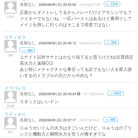
名前なし
>> 1239
2026/08/09 (日) 20:54:00
7d8a0@b7c96
正面からダメトレしてるからメレーだけどアサシンでもフ
1240
ァイターでもないね。一応バーストはあるけど裏周りして
メイジを倒しに行くのはそこまで得意ではない
ラティオス
名前なし
>> 389
2026/08/09 (日) 20:45:12
46966@081a9
>> 390
392
ユナイト以外サナとはかなり似てると思うけどね(位置指定
高火力と遠隔CC)
あと特にメチャクチャな事言ってる訳でもない人を変人扱
いするのトラブルの元だからやめな？
イワパレス
名前なし
>> 2347
2026/08/09 (日) 20:43:34
f311c@ae320
スタックはいいドン
2349
ラティオス
名前なし
>> 389
2026/08/09 (日) 20:37:17
08427@fbb47
りゅうせいぐんの火力はすごいんだけど、りゅうはのブリ
391
ンクと機動力と瞬間火力を失うが痛すぎてな