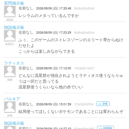
質問掲示板
名前なし
2026/08/09 (日) 17:35:48
9b8b8@a82e6
レシラムのメタっているんですか
3530
雑談掲示板
名前なし
2026/08/09 (日) 17:23:29
9b8b8@a82e6
ふぅ、このゲームのストレスゾーンのエリート帯からぬけ
64021
だせたよ
こっからは楽しみながらできる
ラティオス
名前なし
2026/08/09 (日) 17:12:00
742d8@16d07
どんなに流星群が強化されようとラティオス使うならりゅ
388
うは一択だと思ってる
流星群使うくらいなら他の赤でいい
パルキア
名前なし
>> 246
2026/08/09 (日) 15:01:59
123c0@f6594
結局使ってほしくないポケモンであることには変わらんぞ
249
雑談掲示板
名前なし
>> 63934
2026/08/09 (日) 14:27:15
83eba@dc3b8