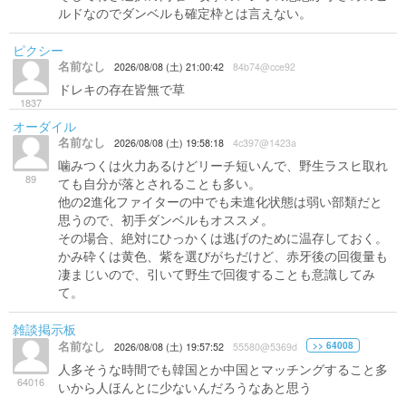
ルドなのでダンベルも確定枠とは言えない。
ピクシー
名前なし
2026/08/08 (土) 21:00:42
84b74@cce92
ドレキの存在皆無で草
1837
オーダイル
名前なし
2026/08/08 (土) 19:58:18
4c397@1423a
噛みつくは火力あるけどリーチ短いんで、野生ラスヒ取れ
89
ても自分が落とされることも多い。
他の2進化ファイターの中でも未進化状態は弱い部類だと
思うので、初手ダンベルもオススメ。
その場合、絶対にひっかくは逃げのために温存しておく。
かみ砕くは黄色、紫を選びがちだけど、赤牙後の回復量も
凄まじいので、引いて野生で回復することも意識してみ
て。
雑談掲示板
名前なし
>> 64008
2026/08/08 (土) 19:57:52
55580@5369d
人多そうな時間でも韓国とか中国とマッチングすること多
64016
いから人ほんとに少ないんだろうなあと思う