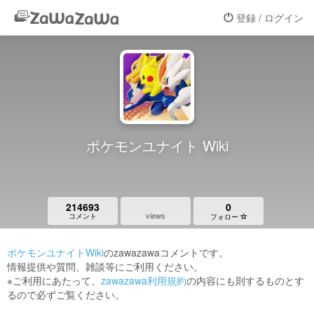
登録 / ログイン
ポケモンユナイト Wiki
214693
0
views
コメント
フォロー
ポケモンユナイトWiki
のzawazawaコメントです。
情報提供や質問、雑談等にご利用ください。
※ご利用にあたって、
zawazawa利用規約
の内容にも則するものとす
るので必ずご覧ください。