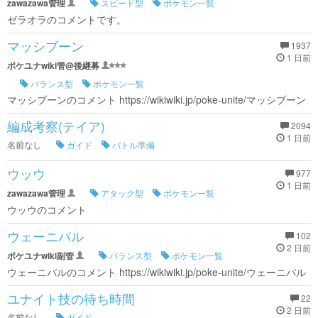
zawazawa管理
スピード型
ポケモン一覧
ゼラオラのコメントです。
マッシブーン
1937
1 日前
ポケユナwiki管@後継募
バランス型
ポケモン一覧
マッシブーンのコメント https://wikiwiki.jp/poke-unite/マッシブーン
編成考察(テイア)
2094
1 日前
名前なし
ガイド
バトル準備
ウッウ
977
1 日前
zawazawa管理
アタック型
ポケモン一覧
ウッウのコメント
ウェーニバル
102
2 日前
ポケユナwiki副管
バランス型
ポケモン一覧
ウェーニバルのコメント https://wikiwiki.jp/poke-unite/ウェーニバル
ユナイト技の待ち時間
22
2 日前
名前なし
ガイド