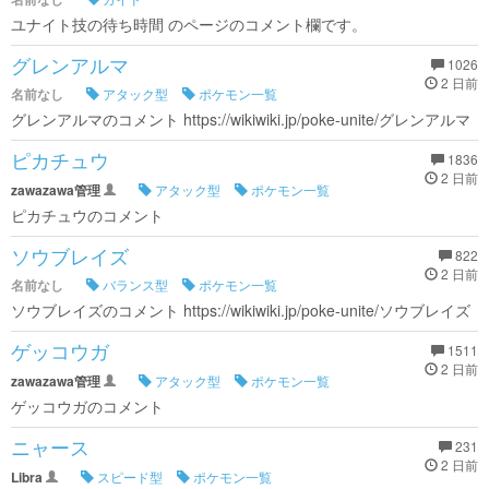
ユナイト技の待ち時間 のページのコメント欄です。
グレンアルマ
1026
2 日前
名前なし
アタック型
ポケモン一覧
グレンアルマのコメント https://wikiwiki.jp/poke-unite/グレンアルマ
ピカチュウ
1836
2 日前
zawazawa管理
アタック型
ポケモン一覧
ピカチュウのコメント
ソウブレイズ
822
2 日前
名前なし
バランス型
ポケモン一覧
ソウブレイズのコメント https://wikiwiki.jp/poke-unite/ソウブレイズ
ゲッコウガ
1511
2 日前
zawazawa管理
アタック型
ポケモン一覧
ゲッコウガのコメント
ニャース
231
2 日前
Libra
スピード型
ポケモン一覧