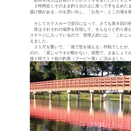
２時間近くそのまま釣り台の上に座って手を止めたま
届け物がある」のを思い出し、「お先ー」とこの場を
そしてカラスカーで翌日になって、さても第８回の例
皆はそれぞれの場所を目指して、すんなりと釣り座が
ステージに入っているので、管理人的には、「これじ
えました。
２１尺を繋いで、「底で型を揃える」作戦でしたが、
のの、「底じゃウキが動かない」状態で、まあしょう
後１時で１７枚の釣果（ブービー賞）に沈みました。