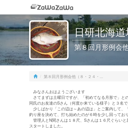
日研北海道
第８回月形例会
第８回月形例会他（８・２４・...
みなさんおはようございます
さてまずは土曜日ですが、「初めてなる月形で」との
同氏のお友達のSさん（何度か来ている様子）と３名で
少しばかり「この辺は～あの辺は」とご案内して、「
釣り座を決めて、打ち始めたのが６時を少し回ってお
管理人とN関さんは１８尺、Sさんは１６尺ぐらいと
スタートしました。