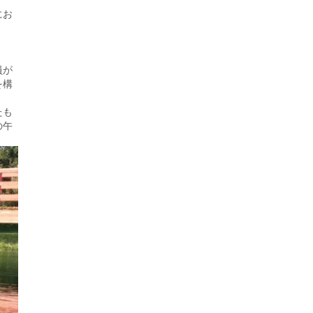
にお
員が
を構
たも
の午