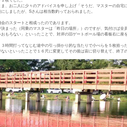
ま、お二人に少々のアドバイスを申し上げ「そうだ、マスターの自宅
後にしましたが、Sさんは相当数釣っておられました。
会のスタートと相成ったのであります。
決まった（同乗のマスターは「昨日の場所」）のですが、気付けば全
ゃおもろない」といったことで、対岸の旧ゲートボール場の看板右に座
３時間打ってなじむ途中の引っ掛かり的な当たりで小べらを５枚拾っ
がないといったことで１６尺に変更してその後は宙に切り替えて、終了