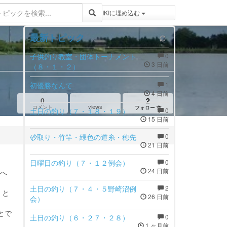
登録 / ログイン
トピックをWIKIWIKIに埋め込む
最新トピック
子供釣り教室・団体トーナメント
0
3 日前
（８・１・２）
初優勝なんて
1
4 日前
0
2
views
コメント
フォロー
土日の釣り（７・１８・１９）
0
15 日前
砂取り・竹竿・緑色の道糸・穂先
0
21 日前
日曜日の釣り（７・１２例会）
0
24 日前
へ
土日の釣り（７・４・５野崎沼例
2
」と
26 日前
会）
とで
土日の釣り（６・２７・２８）
0
1 ヶ月前