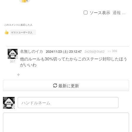
ソース表示
通報 ...
このコメントに反応した人
ゲストユーザー 2 人
名無しのイカ
>> 306
2024/11/23 (土) 23:12:47
2e29d@3fa62
他のルールも30%切ってたからこのステージ封印したほう
307
がいいわ
最新に更新