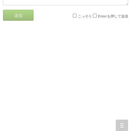
送信
こっそり
Enterを押して送信
togg