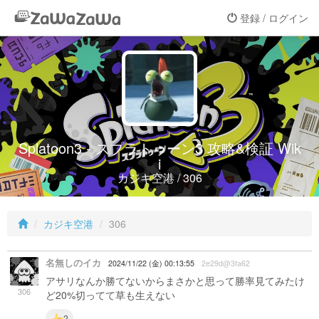
登録 / ログイン
Splatoon3 - スプラトゥーン3 攻略&検証 Wik
i
カジキ空港 / 306
カジキ空港
306
名無しのイカ
2024/11/22 (金) 00:13:55
2e29d@3fa62
アサリなんか勝てないからまさかと思って勝率見てみたけ
306
ど20%切ってて草も生えない
2