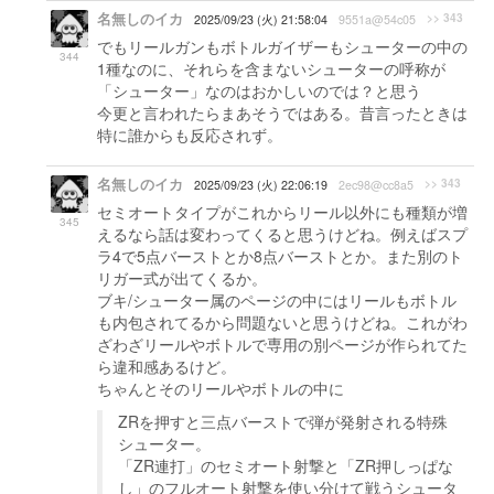
名無しのイカ
>> 343
2025/09/23 (火) 21:58:04
9551a@54c05
でもリールガンもボトルガイザーもシューターの中の
344
1種なのに、それらを含まないシューターの呼称が
「シューター」なのはおかしいのでは？と思う
今更と言われたらまあそうではある。昔言ったときは
特に誰からも反応されず。
名無しのイカ
>> 343
2025/09/23 (火) 22:06:19
2ec98@cc8a5
セミオートタイプがこれからリール以外にも種類が増
345
えるなら話は変わってくると思うけどね。例えばスプ
ラ4で5点バーストとか8点バーストとか。また別のト
リガー式が出てくるか。
ブキ/シューター属のページの中にはリールもボトル
も内包されてるから問題ないと思うけどね。これがわ
ざわざリールやボトルで専用の別ページが作られてた
ら違和感あるけど。
ちゃんとそのリールやボトルの中に
ZRを押すと三点バーストで弾が発射される特殊
シューター。
「ZR連打」のセミオート射撃と「ZR押しっぱな
し」のフルオート射撃を使い分けて戦うシュータ