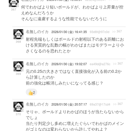
何でわかばより短いボールドが、わかばより上昇量が控
367
えめなんだろうか
そんなに遠慮するような性能でもないだろうに
名無しのイカ
>> 367
2026/01/30 (金) 16:41:35
93d8f@97c0d
射程先端もしくはボールドの射程以下のある距離にお
368
ける実質的な乱数の幅がわかばまたはモデラーより小
さくなるのを恐れたとか
名無しのイカ
>> 367
2026/01/30 (金) 19:02:07
ea49d@a276c
元の0.25の大きさではなく直接強化が入る前の0.2か
369
ら計算したのか
前の強化は帳消しみたいになってる感じ？
2
名無しのイカ
>> 367
2026/01/30 (金) 20:57:17
69a37@17cd4
そりゃ、ボールドよりわかばのほうが当たらないから
370
でしょ
当たり判定少し多めに増えたぐらいでわかばのメイン
がゴミなのは変わらないから許してやれよ？