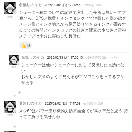
名無しのイカ
2025/02/02 (日) 17:06:55
29d4f@63b20
シューター種についての記述で突出した長所は無いって大
325
嘘だろ。DPSと燃費とインクタンク全て消費した際の総ダ
メージ量とインク切れから足元塗りできるインクが回復す
るまでの時間とインクロックの短さと硬直の少なさと雷神
ステップは十分に突出した長所だ
18
名無しのイカ
>> 325
2025/02/13 (木) 17:05:13
b8d40@7512e
シューターは他のシューターに対して突出した長所はな
328
い
おかしい文章のように見えるがマジでこう思ってるフシ
がある
名無しのイカ
2025/02/02 (日) 17:47:59
ec400@cf5b8
スシ52はパワー塗り機動力防御面全てが高水準だと思う 持
326
ってて負ける気せんわ