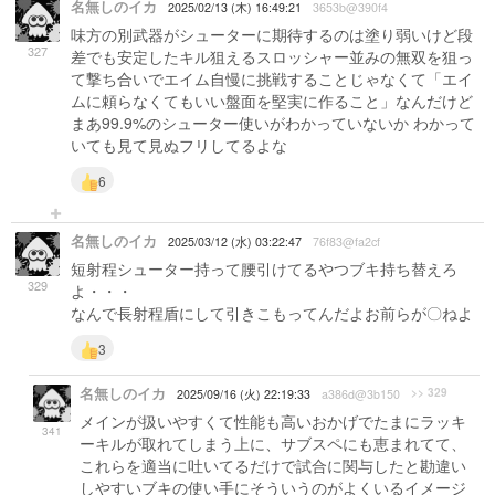
名無しのイカ
2025/02/13 (木) 16:49:21
3653b@390f4
味方の別武器がシューターに期待するのは塗り弱いけど段
327
差でも安定したキル狙えるスロッシャー並みの無双を狙っ
て撃ち合いでエイム自慢に挑戦することじゃなくて「エイ
ムに頼らなくてもいい盤面を堅実に作ること」なんだけど
まあ99.9%のシューター使いがわかっていないか わかって
いても見て見ぬフリしてるよな
6
名無しのイカ
2025/03/12 (水) 03:22:47
76f83@fa2cf
短射程シューター持って腰引けてるやつブキ持ち替えろ
329
よ・・・
なんで長射程盾にして引きこもってんだよお前らが〇ねよ
3
名無しのイカ
>> 329
2025/09/16 (火) 22:19:33
a386d@3b150
メインが扱いやすくて性能も高いおかげでたまにラッキ
341
ーキルが取れてしまう上に、サブスペにも恵まれてて、
これらを適当に吐いてるだけで試合に関与したと勘違い
しやすいブキの使い手にそういうのがよくいるイメージ