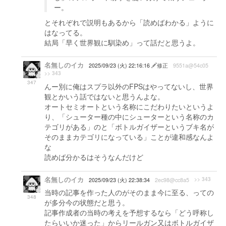
ー。
とそれぞれで説明もあるから「読めばわかる」ように
はなってる。
結局「早く世界観に馴染め」って話だと思うよ。
名無しのイカ
2025/09/23 (火) 22:16:16
修正
9551a@54c05
>> 343
347
んー別に俺はスプラ以外のFPSはやってないし、世界
観とかいう話ではないと思うんよな。
オートセミオートという名称にこだわりたいというよ
り、「シューター種の中にシューターという名称のカ
テゴリがある」のと「ボトルガイザーというブキ名が
そのままカテゴリになっている」ことが違和感なんよ
な
読めば分かるはそうなんだけど
名無しのイカ
>> 343
2025/09/23 (火) 22:38:34
2ec98@cc8a5
当時の記事を作った人のがそのまま今に至る、っての
348
が多分今の状態だと思う。
記事作成者の当時の考えを予想するなら「どう呼称し
たらいいか迷った」からリールガン又はボトルガイザ