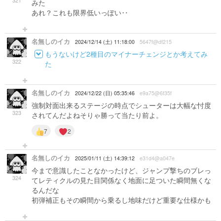
321
みた
あれ？これも限界低いっぽい‥
名無しのイカ
2024/12/14 (土) 11:18:00
5647f@df215
もうないけど2種目のマイナーチェンジとか考えてみ
322
た
名無しのイカ
2024/12/22 (日) 05:35:46
e9a75@6f35f
強制対面出来るステージの時点でシューターは大幅な忖度
323
されてんだよねそりゃ勝って当たり前よ。
7
2
名無しのイカ
2025/01/11 (土) 14:39:12
e31d4@a047e
今まで意識したことなかったけど、ジャンプ撃ちのブレっ
324
てレティクルの見た目関係なく地面に足ついた瞬間無くな
るんだな
初弾補正もその瞬間から乗るし地味だけど重要な仕様かも