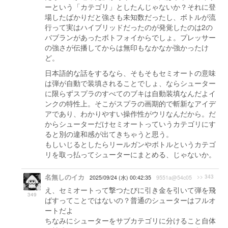
ーという「カテゴリ」としたんじゃないか？それに登
場したばかりだと強さも未知数だったし、ボトルが流
行って実はハイブリッドだったのが発覚したのは2の
バブランがあったボトフォイからでしょ。プレッサー
の強さが伝播してからは無印もなかなか強かったけ
ど。
日本語的な話をするなら、そもそもセミオートの意味
は弾が自動で装填されることでしょ、ならシューター
に限らずスプラのすべてのブキは自動装填なんだよイ
ンクの特性上。そこがスプラの画期的で斬新なアイデ
アであり、わかりやすい操作性がウリなんだから。だ
からシューターだけセミオートっていうカテゴリにす
ると別の違和感が出てきちゃうと思う。
もしいじるとしたらリールガンやボトルというカテゴ
リを取っ払ってシューターにまとめる、じゃないか。
名無しのイカ
>> 343
2025/09/24 (水) 00:42:35
9551a@54c05
え、セミオートって撃つたびに引き金を引いて弾を飛
349
ばすってことではないの？普通のシューターはフルオ
ートだよ
ちなみにシューターをサブカテゴリに分けること自体