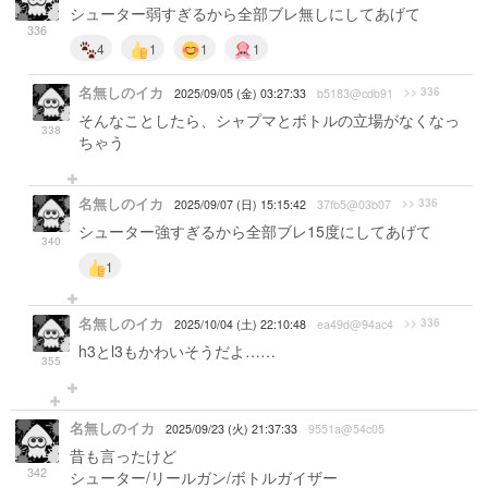
シューター弱すぎるから全部ブレ無しにしてあげて
336
4
1
1
1
名無しのイカ
>> 336
2025/09/05 (金) 03:27:33
b5183@cdb91
そんなことしたら、シャプマとボトルの立場がなくなっ
338
ちゃう
名無しのイカ
>> 336
2025/09/07 (日) 15:15:42
37fb5@03b07
シューター強すぎるから全部ブレ15度にしてあげて
340
1
名無しのイカ
>> 336
2025/10/04 (土) 22:10:48
ea49d@94ac4
h3とl3もかわいそうだよ……
355
名無しのイカ
2025/09/23 (火) 21:37:33
9551a@54c05
昔も言ったけど
342
シューター/リールガン/ボトルガイザー