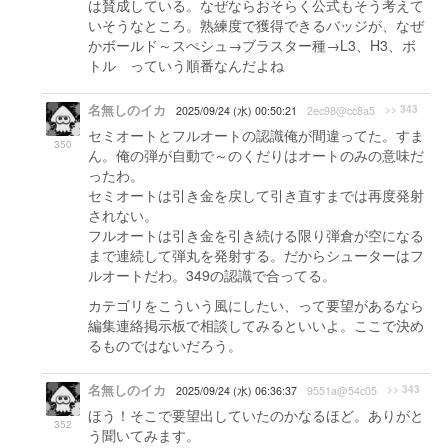
は賛成している。なぜならおそらく公式もそう考えて
いそうなところ。熟練度で獲得できるバッジが、なぜ
かボールド～スぺシュ→ブラスター種→L3、H3、ボ
トル っていう順番なんだよね
名無しのイカ
>> 343
2025/09/24 (水) 00:50:21
2ec98@cc8a5
セミオートとフルオートの認識俺が間違ってた。すま
350
ん。俺の弾が自動で～のくだりはオートのみの意味だ
ったわ。
セミオートは引き金を戻して引き直すまでは再度発射
されない。
フルオートは引き金を引き続ける限り弾倉が空になる
まで連続して弾丸を発射する。だからシューターはフ
ルオートだわ。349の認識で合ってる。
カテゴリをこういう風にしたい、って要望があるなら
編集連絡掲示板で相談してみるといいよ。ここで決め
るものではないだろう。
名無しのイカ
>> 343
2025/09/24 (水) 06:36:37
9551a@54c05
ほう！そこで要望出していたのかなるほど。ありがと
352
う聞いてみます。