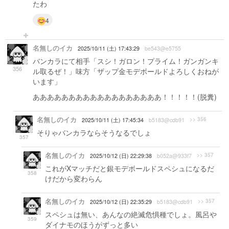
たわ
4
名無しのイカ
2025/10/11 (土) 17:43:29
be543@e5755
バンカラにて相手「スシ！ガロン！プライム！ガンガンキ
356
ル取るぜ！」味方「ザップ金モデボールドよろしくおねが
います」
ああああああああああああああああああ！！！！！(脱糞)
名無しのイカ
>> 356
2025/10/11 (土) 17:45:34
b5183@cdb91
そりゃバンカラならそうなるでしょ
357
名無しのイカ
>> 357
2025/10/12 (日) 22:29:38
b052a@933f7
これがXマッチだと銀モデボールドスペシュになるだ
358
けだから変わらん
名無しのイカ
>> 357
2025/10/12 (日) 22:35:29
b5183@cdb91
スペシュは無い、あんなの絶滅危惧種でしょ。風呂や
359
ダイナモのほうがずっと多い