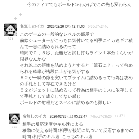
今のティアでもボールド≫わかばでこの先も変わらん
名無しのイカ
2026/02/26 (木) 12:11:03
0f65c@c244c
このゲームの一般的なレベルの部屋で
371
前線シューターがこっちに気付いてる相手にイカ速ギア積
んで一息に詰められるのって
時間で０，５秒、距離だと試し打ちライン１本分くらいが
限界なんかな
それ以上の距離を詰めようとすると「流石に？」って咎め
られる確率が格段に上がる気がする
５２が一瞬の隙を突いてプライムに詰めるって行為は攻め
の手札として存在できるけど
５２がジェットに詰めるって行為は相手のミスに依存して
て手札として成立してない感じ
ボールドの射程だとスペシに詰めるのも難しい
名無しのイカ
>> 371
2026/02/28 (土) 05:22:47
74bcc@63b20
相手の反応速度やキル速による
372
移動に使える時間≤相手が接近に気づいて反応するまでの
時間+相手のキル速−こっちのキル速