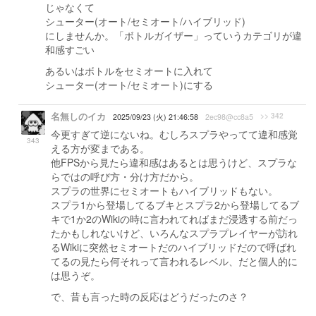
じゃなくて
シューター(オート/セミオート/ハイブリッド)
にしませんか。「ボトルガイザー」っていうカテゴリが違
和感すごい
あるいはボトルをセミオートに入れて
シューター(オート/セミオート)にする
名無しのイカ
>> 342
2025/09/23 (火) 21:46:58
2ec98@cc8a5
今更すぎて逆にないね。むしろスプラやってて違和感覚
343
える方が変まである。
他FPSから見たら違和感はあるとは思うけど、スプラな
らではの呼び方・分け方だから。
スプラの世界にセミオートもハイブリッドもない。
スプラ1から登場してるブキとスプラ2から登場してるブ
キで1か2のWikiの時に言われてればまだ浸透する前だっ
たかもしれないけど、いろんなスプラプレイヤーが訪れ
るWikiに突然セミオートだのハイブリッドだので呼ばれ
てるの見たら何それって言われるレベル、だと個人的に
は思うぞ。
で、昔も言った時の反応はどうだったのさ？