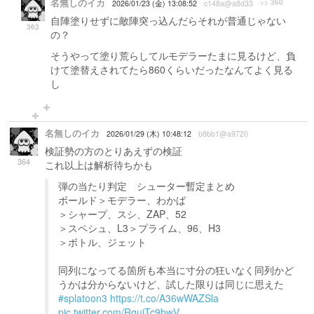
名無しのイカ
>> 360
2026/01/23 (金) 13:08:52
c148a@a8d33
自陣塗りせずに敵陣突っ込んだらそれが普通じゃない
363
の？
そうやって塗り荒らしてルモデラーたまに見るけど、負
けて塗替えされてたら860くらいだったなんてよく見る
し
名無しのイカ
2026/01/29 (木) 10:48:12
b8bb1@a9720
検証勢の方のとりあえずの検証
364
これ以上は解析待ちかも
弾の当たり判定 シューター暫定まとめ
ボールド＞モデラー、わかば
＞シャープ、スシ、ZAP、52
＞スペシュ、L3＞プライム、96、H3
＞ボトル、ジェット
同列になってる箇所も本当に寸分の狂いなく同列かど
うかは分からないけど、試した限りは同じに思えた
#splatoon3
https://t.co/A36wWAZSla
pic.twitter.com/RguiTc9bwV