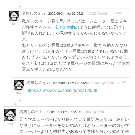
名無しのイカ
>> 342
2025/09/24 (水) 02:55:21
b5183@cdb91
私がこのページ見て思ったことは、シューター属にブキ
351
が多すぎるから、
初代のwiki
のように射程ごとに分けて
解説も入れたほうが見やすくていいんじゃないかってこ
と。
あとリールガン亜属は3種6ブキあるし動きも他とかなり
違うけど、ボトルガイザー亜属は1種2ブキしかないし動
きもプライムとかとかなり近いから無くしてもよさそう
それと初代にも2にもブキ属ページの冒頭にあったブキの
写真が消えたのはなんで？
名無しのイカ
>> 351
2025/09/24 (水) 09:06:46
9e093@1b8ab
https://z.wikiwiki.jp/spla3/topic/123/38
353
名無しのイカ
2025/10/04 (土) 20:27:49
6f975@386d1
元々マニューバーばかり使っていて最近あえてね、みたい
354
な感じにシューターを使い始めたけどシューターの方がマ
ニューバーよりも機動力があるって意味が分かり始めて来