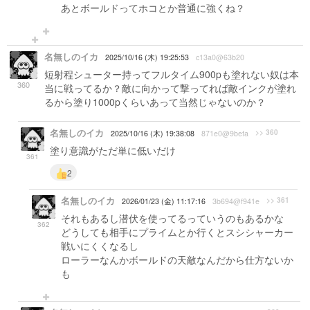
あとボールドってホコとか普通に強くね？
名無しのイカ
2025/10/16 (木) 19:25:53
c13a0@63b20
短射程シューター持ってフルタイム900pも塗れない奴は本
360
当に戦ってるか？敵に向かって撃ってれば敵インクが塗れ
るから塗り1000pくらいあって当然じゃないのか？
名無しのイカ
>> 360
2025/10/16 (木) 19:38:08
871e0@9befa
塗り意識がただ単に低いだけ
361
2
名無しのイカ
>> 361
2026/01/23 (金) 11:17:16
3b694@f941e
それもあるし潜伏を使ってるっていうのもあるかな
362
どうしても相手にプライムとか行くとスシシャーカー
戦いにくくなるし
ローラーなんかボールドの天敵なんだから仕方ないか
も