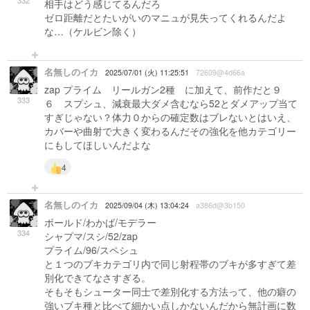
332
相手はどう感じてるんだろ
ゼロ距離だとたいがいのマニュが見失ってくれるんだよ
な…（ケルビン除く）
名無しのイカ
2025/07/01 (火) 11:25:51
72609@4d66a
zap プライム リールガン2種 に加えて、前作だと９
333
６ スプシュ、減衰最大ダメ含むなら52とダメアップ当て
すぎじゃない？体力０からの確定数はブレないとはいえ、
カバーや曲射で大きく変わるんだその強化を他カテゴリー
にもしてほしいんだよな
4
名無しのイカ
2025/09/04 (木) 13:04:24
a386d@3b150
ボールド/わかば/モデラー
334
シャプマ/スシ/52/zap
プライム/96/スペシュ
と１つのブキカテゴリ内で同じ射程帯のブキが多すぎて差
別化できてなさすぎる。
そもそもシューター同士で差別化する方法って、他の癖の
強いブキ種と比べて細かい点しかないんだから無計画に数