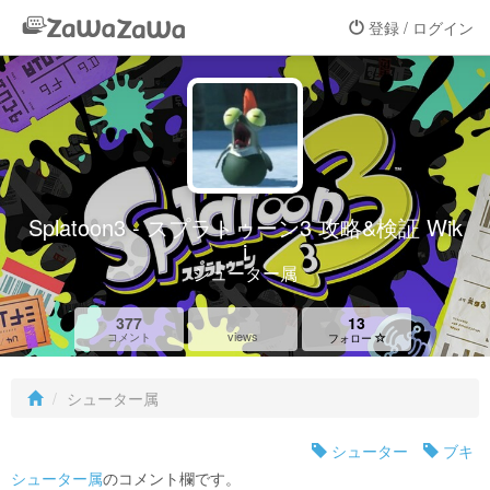
登録 / ログイン
Splatoon3 - スプラトゥーン3 攻略&検証 Wik
i
シューター属
377
13
views
コメント
フォロー
シューター属
シューター
ブキ
シューター属
のコメント欄です。