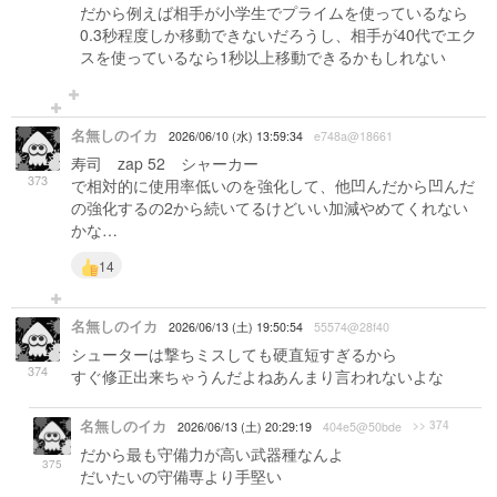
だから例えば相手が小学生でプライムを使っているなら
0.3秒程度しか移動できないだろうし、相手が40代でエク
スを使っているなら1秒以上移動できるかもしれない
名無しのイカ
2026/06/10 (水) 13:59:34
e748a@18661
寿司 zap 52 シャーカー
373
で相対的に使用率低いのを強化して、他凹んだから凹んだ
の強化するの2から続いてるけどいい加減やめてくれない
かな…
14
名無しのイカ
2026/06/13 (土) 19:50:54
55574@28f40
シューターは撃ちミスしても硬直短すぎるから
374
すぐ修正出来ちゃうんだよねあんまり言われないよな
名無しのイカ
>> 374
2026/06/13 (土) 20:29:19
404e5@50bde
だから最も守備力が高い武器種なんよ
375
だいたいの守備専より手堅い