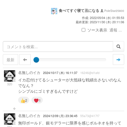
食べてすぐ寝て丑になる
PoleStar25800
作成: 2022/05/04 (水) 01:55:53
最終更新: 2023/11/30 (木) 20:11:06
ソース表示
通報 ...
最新
名無しのイカ
2024/10/17 (木) 16:11:37
16246@d1afd
イカ忍付けてるシューターが大抵碌な戦績出さないのなん
320
でなん？
シンプルにゴミすぎるんですけど
2
1
名無しのイカ
2024/12/09 (月) 23:36:45
55a73@417f7
無印ボールド、銀モデラーに限界を感じボルネオを持って