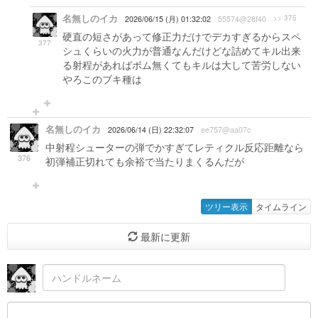
名無しのイカ
>> 375
2026/06/15 (月) 01:32:02
55574@28f40
硬直の短さがあって修正力だけでデカすぎるからスペ
377
シュくらいの火力が普通なんだけどな詰めてキル出来
る射程があればボム無くてもキルは大して苦労しない
やろこのブキ種は
名無しのイカ
2026/06/14 (日) 22:32:07
ee757@aa07c
中射程シューターの弾でかすぎてレティクル反応距離なら
376
初弾補正切れても余裕で当たりまくるんだが
ツリー表示
タイムライン
最新に更新