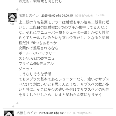
設定的に製造元も同じだし
名無しのイカ
>> 334
2025/09/05 (金) 04:00:45
b5183@cdb91
上二段のうち若葉モデラーは射程もキル速も二段目に近
339
いし、二段目の短射程に6つのブキが集中してるんだよ
な。それにマニューバー属もシューター属とかなり性能
近くてリールガンみたいな立ち位置だし。となると短射
程だけで9つもあるのか
次回作で整理されるなら
ボールド/スパッタリー
スシ/わかば/52/マニュ
プライム/96/デュアル
ジェット
こうなりそうな予感
でもスプラの基本であるシューターなら、違いがサブス
ペだけで別にいいとも思うんだよな。サブスペの数が多
いと特に。そこに多少の違いを付けてサブスペとの相性
を良くしたりしたら、いまと変わらん数になりそう
名無しのイカ
2025/09/04 (木) 15:21:27
027b0@587b4