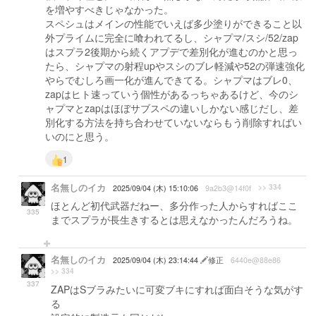
を増やすべきじゃなかった。
スペシュはメインの性能でいえば多少塗りができること以
外プライムに完全に喰われてるし、シャプマ/スシ/52/zap
はスプラ2後期から続くアプデで差別化が進むのかと思っ
たら、シャプマの射程upやスシのブレ軽減や52の弾速強化
やらでむしろ画一化が進んできてる。シャプマはブレ0、
zapはヒト速っていう個性があるっちゃあるけど、今のシ
ャプマとzapはほぼサブスペの違いしかない感じだし、差
別化する方法を持ち合わせていないならもう削除すればい
いのにと思う。
1
名無しのイカ
>> 334
2025/09/04 (木) 15:10:06
9a2b3@14f0f
ほとんど初代武器だねー、多分作った人からすればここ
335
までスプラが長生きするとは思えなかったんだろうね。
名無しのイカ
2025/09/04 (木) 23:14:44
修正
6440e@88e86
>> 334
337
ZAPはSブラみたいに可変ブキにすれば面白そうな気がす
る