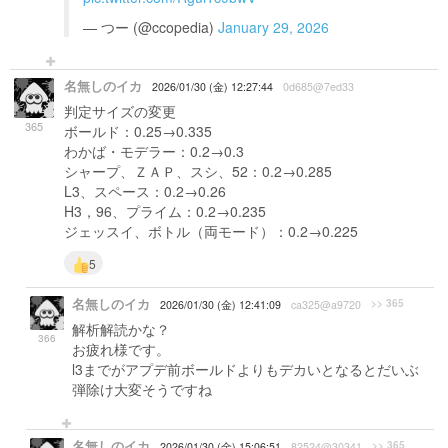
— つー (@ccopedia)
January 29, 2026
名無しのイカ
2026/01/30 (金) 12:27:44
0d685@7ed33
判定サイズの変更
365
ボールド：0.25→0.335
わかば・モデラー：0.2→0.3
シャープ、ＺＡＰ、スシ、52：0.2→0.285
L3、スペース：0.2→0.26
H3，96、プライム：0.2→0.235
ジェッスイ、ボトル（両モード）：0.2→0.225
5
名無しのイカ
>> 365
2026/01/30 (金) 12:41:09
ca325@a9720
解析解読かな？
366
お疲れ様です。
l3までがアプデ前ボールドよりもデカいとなるとだいぶ
弾除け大変そうですね
名無しのイカ
>> 365
2026/01/30 (金) 15:06:51
82524@30341