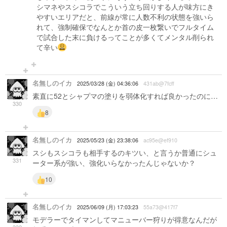
シマネやスシコラでこういう立ち回りする人が味方にき
やすいエリアだと、前線が常に人数不利の状態を強いら
れて、強制確保でなんとか首の皮一枚繋いでフルタイム
で試合した末に負けるってことが多くてメンタル削られ
て辛い
名無しのイカ
2025/03/28 (金) 04:36:06
431ab@7fcff
素直に52とシャプマの塗りを弱体化すれば良かったのに…
330
8
名無しのイカ
2025/05/23 (金) 23:38:06
ac95e@ef910
スシもスシコラも相手するのキツい、と言うか普通にシュ
331
ーター系が強い、強化いらなかったんじゃないか？
10
名無しのイカ
2025/06/09 (月) 17:03:23
55a73@417f7
モデラーでタイマンしてマニューバー狩りが得意なんだが