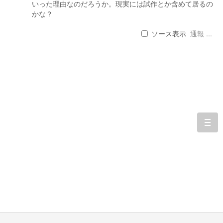
いった理由なのだろうか。現実には試作とか含めて居るの
かな？
ソース表示
通報 ...
togg
navi