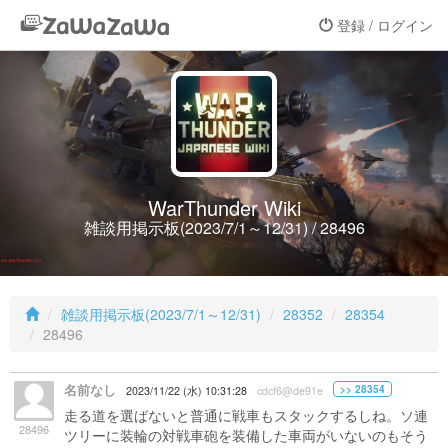
登録 / ログイン
WarThunder Wiki
雑談用掲示板(2023/7/1～12/31) / 28496
雑談用掲示板(2023/7/1～12/31)
28352
28354
28496
名前なし
>> 28354
2023/11/22 (水) 10:31:28
cdcf6@de91e
走る道を選ばないと普通に戦車もスタックするしね。ソ連
28496
ツリーに装輪の対戦車砲を装備した車両がいないのもそう