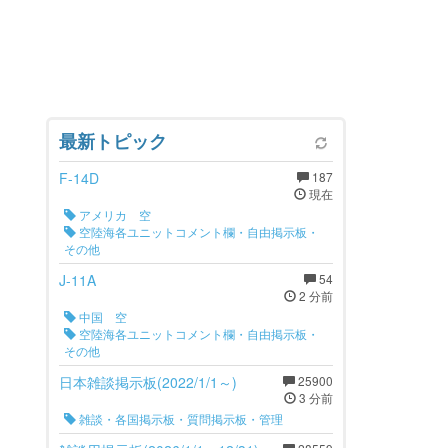
最新トピック
F-14D
187
現在
アメリカ 空
空陸海各ユニットコメント欄・自由掲示板・
その他
J-11A
54
2 分前
中国 空
空陸海各ユニットコメント欄・自由掲示板・
その他
日本雑談掲示板(2022/1/1～)
25900
3 分前
雑談・各国掲示板・質問掲示板・管理