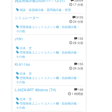
雑談用掲示板(2026/1/1～12/31)
28559
17 分前
雑談・各国掲示板・質問掲示板・管理
シミュレーター
9105
24 分前
空陸海各ユニットコメント欄・自由掲示板・
その他
J1N1
135
28 分前
日本 空
空陸海各ユニットコメント欄・自由掲示板・
その他
Ki-61-I ko
155
29 分前
日本 空
空陸海各ユニットコメント欄・自由掲示板・
その他
L-39ZA/ART Albatros (TH)
146
1 時間前
日本 空
空陸海各ユニットコメント欄・自由掲示板・
その他