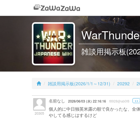
WarThunder
雑談用掲示板(2026/1
雑談用掲示板(2026/1/1～12/31)
20292
2
名前なし
>> 
2026/06/03 (水) 22:16:16
f8928@ab0f8
個人的に中日独英米露の順で良かったな、全
20305
やしてる感じはするけど