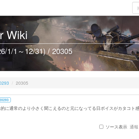
 Wiki
/1～12/31) / 20305
0293
20305
20293
体的に通常のより小さく聞こえるのと元になってる日ボイスがカタコト
ソース表示
通報 .