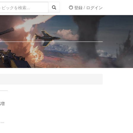
登録 / ログイン
感増
..