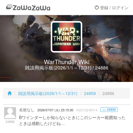
登録 / ログイン
WarThunder Wiki
雑談用掲示板(2026/1/1～12/31) / 24886
雑談用掲示板(2026/1/1～12/31)
24859
24886
名前なし
>> 24859
2026/07/07 (火) 23:15:30
5d237@36513
Bワインダーしか知らないときにこのシーカー範囲知った
24886
ときは感動したけどね…