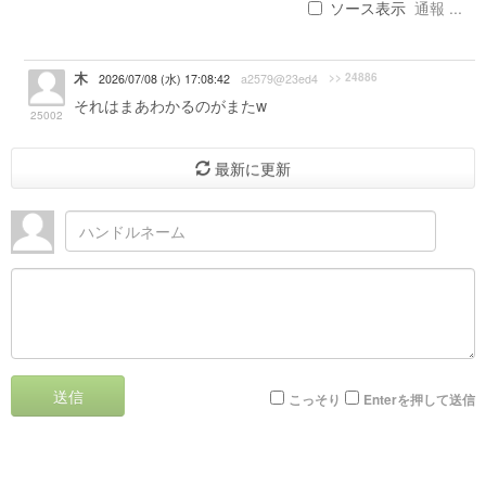
ソース表示
通報 ...
木
>> 24886
2026/07/08 (水) 17:08:42
a2579@23ed4
それはまあわかるのがまたw
25002
最新に更新
送信
こっそり
Enterを押して送信