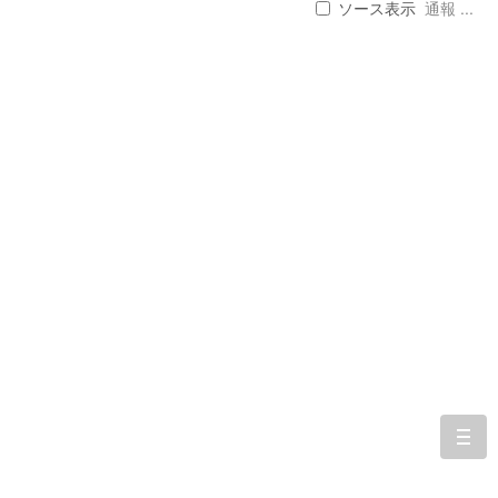
ソース表示
通報 ...
togg
navi