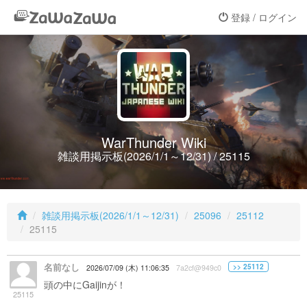
登録 / ログイン
WarThunder Wiki
雑談用掲示板(2026/1/1～12/31) / 25115
雑談用掲示板(2026/1/1～12/31)
25096
25112
25115
名前なし
>> 25112
2026/07/09 (木) 11:06:35
7a2cf@949c0
頭の中にGaijinが！
25115