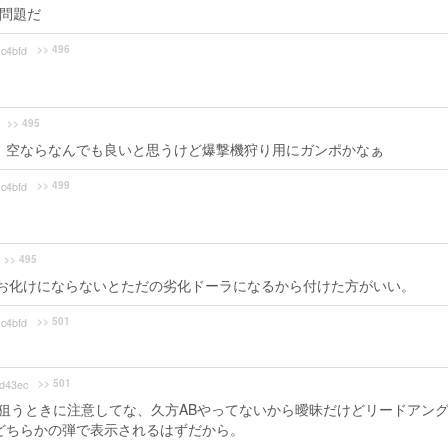
が問題だ
>> 496
c4bfd
>> 495
ト。空ならなんでも良いと思うけど爆撃機狩り用にガンポかなぁ
>> 499
c4bfd
>> 495
力お化けにならないとただの劣化ドーラになるから付けた方がいい。
>> 501
c4bfd
>> 501
d43ec
ら狙うときに注意してな、久方ABやってないから曖昧だけどリードアン
どちらかの弾で表示されるはずだから。