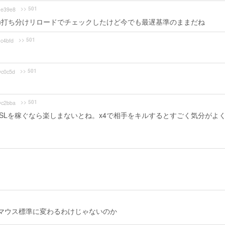
>> 501
e39e8
mm打ち分けリロードでチェックしたけど今でも最遅基準のままだね
>> 501
c4bfd
>> 501
c0c5d
>> 501
c2bba
のSLを稼ぐなら楽しまないとね。x4で相手をキルするとすごく気分がよ
にマウス標準に変わるわけじゃないのか