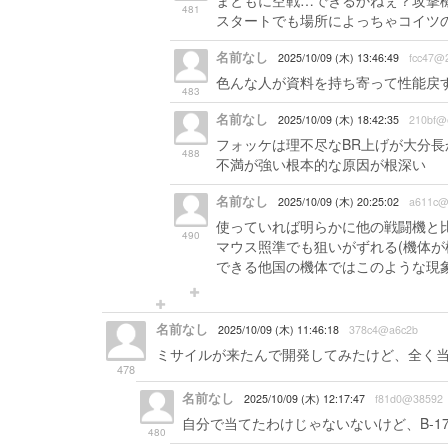
まともに空戦…できるかねぇ？攻撃機
481
スタートでも場所によっちゃコイツ
名前なし
2025/10/09 (木) 13:46:49
fcc47@
色んな人が資料を持ち寄って性能戻
483
名前なし
2025/10/09 (木) 18:42:35
210bf@
フォッケは理不尽なBR上げが大分
488
不満が強い根本的な原因が根深い
名前なし
2025/10/09 (木) 20:25:02
a611c@
使っていれば明らかに他の戦闘機と
490
マウス照準でも狙いがずれる(機体が
できる他国の機体ではこのような現
名前なし
2025/10/09 (木) 11:46:18
378c4@a6c2b
ミサイルが来たんで開発してみたけど、全く当
478
名前なし
2025/10/09 (木) 12:17:47
f81d0@38592
自分で当てたわけじゃないないけど、B-
480