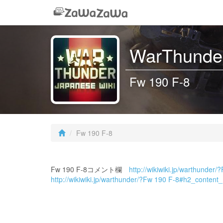
WarThunder
Fw 190 F-8
Fw 190 F-8
Fw 190 F-8コメント欄
http://wikiwiki.jp/warthunder/
http://wikiwiki.jp/warthunder/?Fw 190 F-8#h2_content