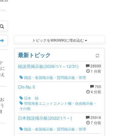
38:33
...
トピックをWIKIWIKIに埋め込む
最新トピック
か
雑談用掲示板(2026/1/1～12/31)
28699
機に
1 分前
加え
雑談・各国掲示板・質問掲示板・管理
Chi-Nu II
765
4 分前
日本 陸
お
空陸海各ユニットコメント欄・自由掲示板・
う
その他
細
日本雑談掲示板(2022/1/1～)
25916
7 分前
雑談・各国掲示板・質問掲示板・管理