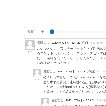
最新
名前なし
2025/10/09 (木) 11:11:25
修正
58b18@34f1
こいつといい、昔にナーフを食らって以来のフ
477
らロケットはよそ行くし、フラットスピンで
だって喧嘩を売りたくない。なんかの拍子で
られないんだろうか？
名前なし
2025/10/09 (木) 12:11:33
修正
9cfdc@
横滑り→重量増えてるからそりゃそうなる
479
よび水平尾翼の失速特性の話。旋回時のロ
んだが、なぜ皆nerfされたのを(根拠な
を問わないならA型乗ってりゃいいじゃん
名前なし
2025/10/09 (木) 12:33:01
5c6dd@