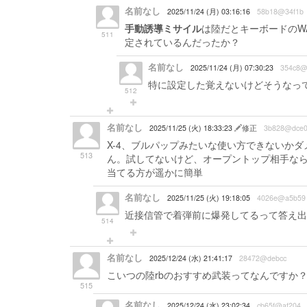
名前なし
2025/11/24 (月) 03:16:16
58b18@34f1b
手動誘導ミサイル
は陸だとキーボードのWA
511
定されているんだったか？
名前なし
2025/11/24 (月) 07:30:23
354c8@
特に設定した覚えないけどそうなっ
512
名前なし
2025/11/25 (火) 18:33:23
修正
3b828@dce
X-4、ブルパップみたいな使い方できないか
513
ん。試してないけど、オープントップ相手なら
当てる方が遥かに簡単
名前なし
2025/11/25 (火) 19:18:05
4026e@a5b59
近接信管で着弾前に爆発してるって答え出て
514
名前なし
2025/12/24 (水) 21:41:17
28472@debcc
こいつの陸rbのおすすめ武装ってなんですか
515
名前なし
2025/12/24 (水) 23:02:34
cb65f@af204