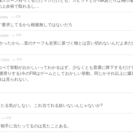
スポーン持ってるだけマシだけども、スピットとかYakあたりは飛行
の上余裕で取れるし…
>> 479
2458a
す要求してるから根拠無しではないだろ
>> 479
e3669
長かったから…昔のナーフも史実に基づく物とは言い切れないんだよ未だ
>> 479
73905
比べて挙動がおかしいってわかるはず。少なくとも普通に降下するだけ
横滑りする)今のFMはゲームとしておかしい挙動。同じかそれ以上に爆
象は見られない。
たる気がしない。これ当てれる奴いないんじゃないか?
>> 478
17相手に当たってるのは見たことある。