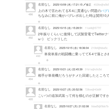
名前なし
2025/10/09 (木) 17:21:15
修正
4026e@a5b
上の木で言われてるX-4に貫通ない問題の
バグ
486
ちなみに前に俺がバグレポ出した時は賛同10
名前なし
2025/10/15 (水) 15:28:51
11ce8@577f7
2年振りくらいに復帰して試製雷電でTwitte
492
ω･) ビックリした
名前なし
2025/10/15 (水) 18:36:04
210bf@bba5c
単発単座の戦闘機に乗っててX-4で落と
493
名前なし
2025/10/21 (火) 22:45:39
31b1a@c0c5d
相手が単発機だろうがナメた回避したところ
494
名前なし
2025/10/27 (月) 20:52:56
728ce@43d9f
こいつの追加武装って何を積むのが正解です
495
名前なし
2025/10/27 (月) 21:02:08
0dad5@5bb7b