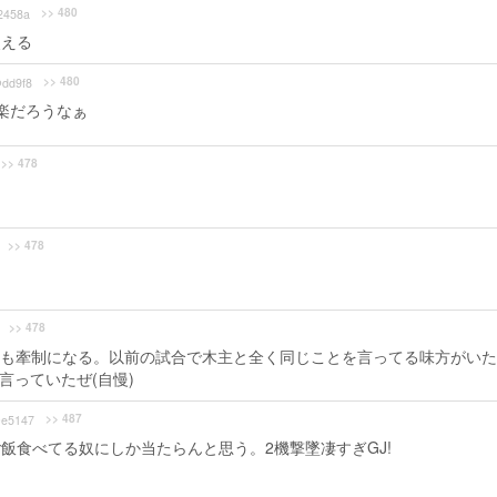
>> 480
2458a
使える
>> 480
dd9f8
ら楽だろうなぁ
>> 478
>> 478
>> 478
も牽制になる。以前の試合で木主と全く同じことを言ってる味方がいた
と言っていたぜ(自慢)
>> 487
e5147
らご飯食べてる奴にしか当たらんと思う。2機撃墜凄すぎGJ!