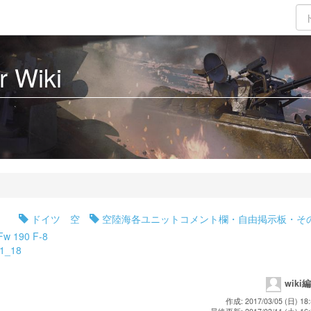
 Wiki
ドイツ 空
空陸海各ユニットコメント欄・自由掲示板・そ
?Fw 190 F-8
_1_18
wiki
作成: 2017/03/05 (日) 18: