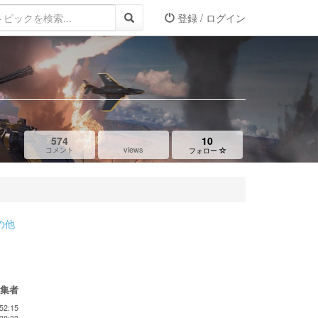
登録 / ログイン
574
10
views
コメント
フォロー
の他
編集者
52:15