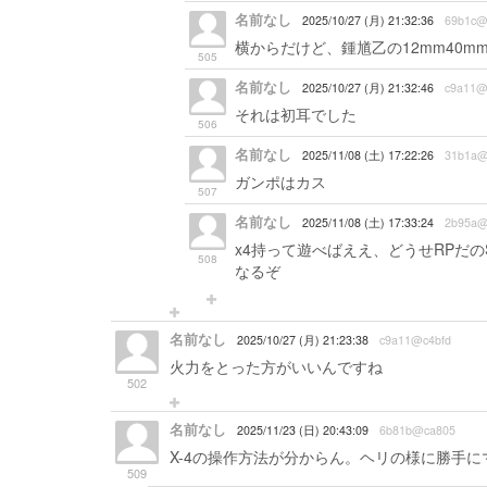
名前なし
2025/10/27 (月) 21:32:36
69b1c@
横からだけど、鍾馗乙の12mm40
505
名前なし
2025/10/27 (月) 21:32:46
c9a11@
それは初耳でした
506
名前なし
2025/11/08 (土) 17:22:26
31b1a@
ガンポはカス
507
名前なし
2025/11/08 (土) 17:33:24
2b95a@
x4持って遊べばええ、どうせRPだ
508
なるぞ
名前なし
2025/10/27 (月) 21:23:38
c9a11@c4bfd
火力をとった方がいいんですね
502
名前なし
2025/11/23 (日) 20:43:09
6b81b@ca805
X-4の操作方法が分からん。ヘリの様に勝手
509