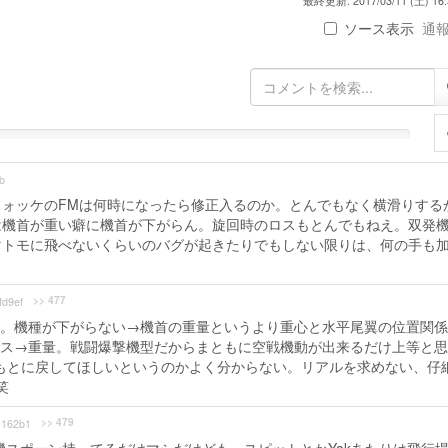
最終更新: 2017/03/11 (土) 16:
ソース表示
通報 
b
ォッケのFMは何時になったら修正入るのか。とんでもなく横滑りする
は機首が重い癖に機首が下がらん。旋回時のロスもとんでもねえ。双発
マトモに飛べないくらいのバグが起きたりでもしない限りは、何の手も
>> 477
fd9ef
。機種が下がらない→機首の重量というより重心と水平尾翼の位置関係
ス→重量。戦闘爆撃機型だからまともに空戦機動が出来るだけ上等と思
く)もとに戻してほしいというのかよく分からない。リアルを求めない、仔
笑
>> 479
162b1