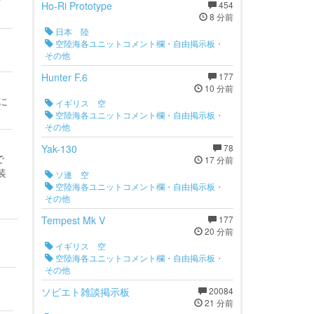
場
Ho-Ri Prototype
454
8 分前
日本 陸
空陸海各ユニットコメント欄・自由掲示板・
その他
Hunter F.6
177
10 分前
に
イギリス 空
空陸海各ユニットコメント欄・自由掲示板・
その他
Yak-130
78
で
17 分前
装
ソ連 空
空陸海各ユニットコメント欄・自由掲示板・
その他
Tempest Mk V
177
20 分前
イギリス 空
空陸海各ユニットコメント欄・自由掲示板・
その他
ソビエト雑談掲示板
20084
21 分前