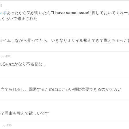
59
レポ
あったから気が向いたら
"I have same issue!"
押しておいてくれー
人くらいで修正された
rクライムしながら昇ってたら、いきなりミサイル飛んできて燃えちゃった(;
>> 492
されるのはかなり不名誉な…
で当てられるし、回避するためにはデカい機動強要できるのがデカい
か？理由も教えて欲しいです
>> 495