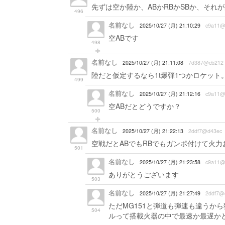
先ずは空か陸か、ABかRBかSBか、それ
496
名前なし
2025/10/27 (月) 21:10:29
c9a11@
空ABです
498
名前なし
2025/10/27 (月) 21:11:08
7d387@cb212
陸だと仮定するなら1t爆弾1つかロケッ
499
名前なし
2025/10/27 (月) 21:12:16
c9a11@
空ABだとどうですか？
500
名前なし
2025/10/27 (月) 21:22:13
2ddf7@d43ec
空戦だとABでもRBでもガンポ付けて火
501
名前なし
2025/10/27 (月) 21:23:58
c9a11@
ありがとうございます
503
名前なし
2025/10/27 (月) 21:27:49
2ddf7@
ただMG151と弾道も弾速も違うか
504
ルって搭載火器の中で最速か最遅か