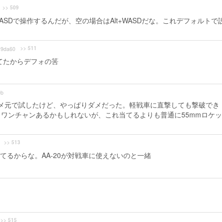
>> 509
SDで操作するんだが、空の場合はAlt+WASDだな。これデフォルトで
>> 511
9da60
てたからデフォの筈
0b
ダメ元で試したけど、やっぱりダメだった。軽戦車に直撃しても撃破でき
ワンチャンあるかもしれないが、これ当てるよりも普通に55mmロケ
>> 513
るからな。AA-20が対戦車に使えないのと一緒
？
>> 515