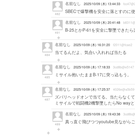
名前なし
2025/10/09 (木) 13:44:33
fcc47@
SBECで爆撃機を安全に落とすのに
482
名前なし
2025/10/09 (木) 20:41:48
b8311@
B-25とかP-61を安全に撃墜できた
491
名前なし
2025/10/09 (木) 16:31:20
f2011@fcae2
当てるんだよ、気合い入れれば当たる
484
名前なし
2025/10/09 (木) 17:18:33
3cd8b@e5147
ミサイル抱いたままB-17に突っ込もう。
485
名前なし
2025/10/09 (木) 17:25:37
4026e@a5b59
ズバリヘッドオンで当てる。当たらなくて
487
ミサイルで戦闘機2機撃墜したらNo way
名前なし
2025/10/09 (木) 19:43:38
3cd8b@
真っ直ぐ飛びつつyoutube見なが
489