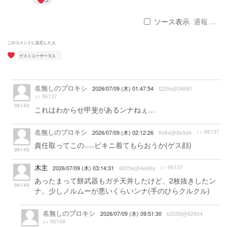
ソース表示
通報 ...
このコメントに反応した人
ゲストユーザー 5 人
名無しのプロキシ
2026/07/09 (木) 01:47:54
f229a@34061
>> 96137
96143
これはわからせ甲斐があるンナねぇ…
名無しのプロキシ
>> 96137
2026/07/09 (木) 02:12:26
ffe84@8e5d4
責任取ってこの
ビキニ着てもらおうか(ゲス顔)
マイクロ
96145
木主
>> 96137
2026/07/09 (木) 03:14:31
6655e@4eb9a
あったまって餅武器もガチ天井したけど、2枚抜きしたン
96149
ナ。少しノルムーが悪いくらいンナ(手のひらクルクル)
名無しのプロキシ
2026/07/09 (木) 09:51:30
b2556@82904
>> 96149