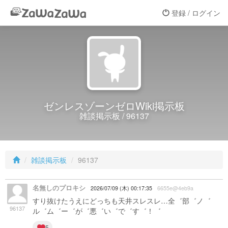
登録 / ログイン
ゼンレスゾーンゼロWiki掲示板
雑談掲示板 / 96137
雑談掲示板
96137
名無しのプロキシ
2026/07/09 (木) 00:17:35
6655e@4eb9a
すり抜けたうえにどっちも天井スレスレ…全゛部゛ノ゛
96137
ル゛ム゛ー゛が゛悪゛い゛で゛す゛！゛
5