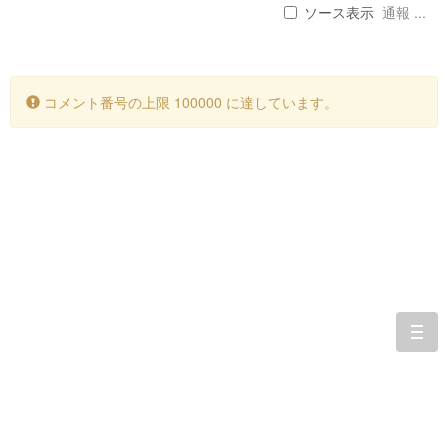
ソース表示
通報 ...
コメント番号の上限 100000 に達しています。
togg
navi