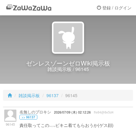
登録 / ログイン
ゼンレスゾーンゼロWiki掲示板
雑談掲示板 / 96145
雑談掲示板
96137
96145
名無しのプロキシ
2026/07/09 (木) 02:12:26
ffe84@8e5d4
>> 96137
96145
責任取ってこの
ビキニ着てもらおうか(ゲス顔)
マイクロ