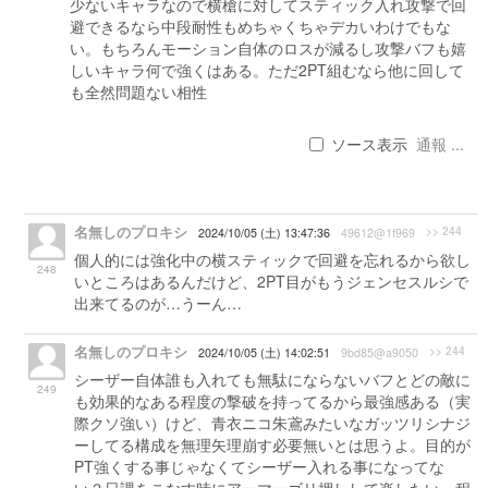
少ないキャラなので横槍に対してスティック入れ攻撃で回
避できるなら中段耐性もめちゃくちゃデカいわけでもな
い。もちろんモーション自体のロスが減るし攻撃バフも嬉
しいキャラ何で強くはある。ただ2PT組むなら他に回して
も全然問題ない相性
ソース表示
通報 ...
名無しのプロキシ
>> 244
2024/10/05 (土) 13:47:36
49612@1f969
個人的には強化中の横スティックで回避を忘れるから欲し
248
いところはあるんだけど、2PT目がもうジェンセスルシで
出来てるのが…うーん…
名無しのプロキシ
>> 244
2024/10/05 (土) 14:02:51
9bd85@a9050
シーザー自体誰も入れても無駄にならないバフとどの敵に
249
も効果的なある程度の撃破を持ってるから最強感ある（実
際クソ強い）けど、青衣ニコ朱鳶みたいなガッツリシナジ
ーしてる構成を無理矢理崩す必要無いとは思うよ。目的が
PT強くする事じゃなくてシーザー入れる事になってな