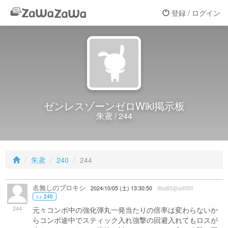
登録 / ログイン
ゼンレスゾーンゼロWiki掲示板
朱鳶 / 244
朱鳶
240
244
名無しのプロキシ
2024/10/05 (土) 13:30:50
9bd85@a9050
>> 240
244
元々コンボ中の強化弾丸一発当たりの倍率は変わらないか
らコンボ途中でスティック入れ強撃の回避入れてもロスが