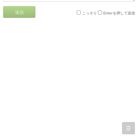
送信
こっそり
Enterを押して送信
togg
navi