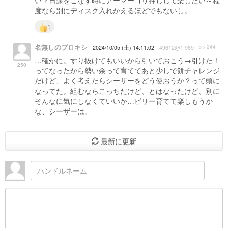
い？日課をこなす時にアーマーゴリ押しして楽したい～程
度なら別にディスク入れかえるほどでもないし。
1
名無しのプロキシ
>> 244
2024/10/05 (土) 14:11:02
49612@1f969
…確かに。すり抜けてもいいから引いておこう→引けた！
250
ってなったから勢い余って育ててあと少しで餅チャレンジ
だけど、よく考えたらシーザーをどう使おうか？って頭に
なってた。組むならこっちだけど、とはなったけど、別に
そんなに気にしなくていいか…ビリー育てて楽しもうか
な、シーザーは。
最新に更新