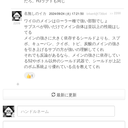
だろ。H3ラクトも同じ
名無しのイカ
>> 2200
2024/09/24 (火) 17:21:50
b4ae4@736b4
ワイロのメインはローラー種で強い部類でしょ
2209
サブスペが弱いだけでメイン自体は並以上の性能はし
てる
メインの強さに大きく依存するシールドよりも、スプ
ボ、キューバン、クイボ、トピ、炭酸のメインの強さ
を引き上げるサブの方が強いの理解してくれ
それでも反論があるなら、メインの強さに依存してい
る52やボトル以外のシールド武器で、シールドが上記
のボム系統より優れている点を教えてくれ
1
最新に更新