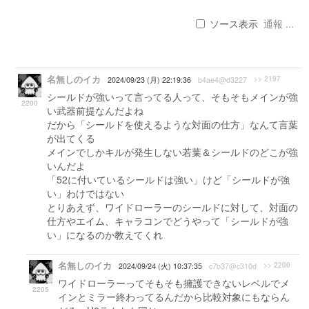
ソース表示
通報 ...
名無しのイカ
>> 2197
2024/09/23 (月) 22:19:36
b4ae4@d3227
シールドが強いって言ってる人って、そもそもメインが強
2200
い武器前提なんだよね
だから「シールドを使えるような対面の仕方」なんて言葉
が出てくる
メインでしかキルが発生しない若葉＆シールドのどこが強
いんだよ
「52に付いているシールドは強い」けど「シールドが強
い」わけではない
とりあえず、ワイドローラーのシールドに対して、対面の
仕方やエイム、キャラコンでどうやって「シールドが強
い」になるのか教えてくれ
名無しのイカ
>> 2200
2024/09/24 (火) 10:37:35
c7b37@c310d
ワイドローラーってそもそも擁護できないレベルでメ
2205
インとミラー終わってるんだから比較対象にもならん