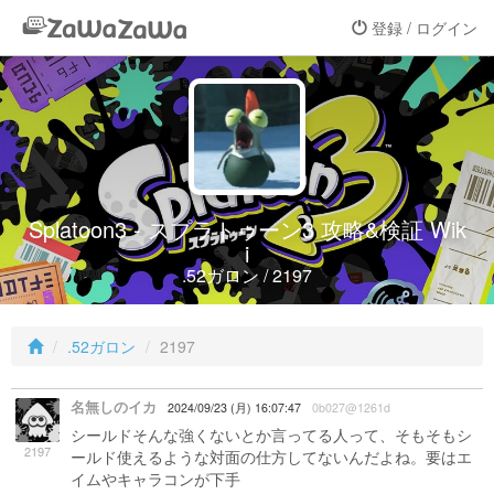
登録 / ログイン
Splatoon3 - スプラトゥーン3 攻略&検証 Wik
i
.52ガロン / 2197
.52ガロン
2197
名無しのイカ
2024/09/23 (月) 16:07:47
0b027@1261d
シールドそんな強くないとか言ってる人って、そもそもシ
2197
ールド使えるような対面の仕方してないんだよね。要はエ
イムやキャラコンが下手