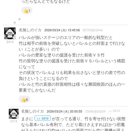
ったらなんとでもなるけど
1
名無しのイカ
2026/03/24 (火) 13:45:06
00754@c244c
バレルが強いステージのエリアの一般的な戦型だと
2414
竹は相手の前衛を突破しないとバレルとの対面まで行けな
い（ことが多い）ので
バレルの豊富な塗りの援護を受けた前衛ＶＳ竹
竹の貧弱な塗りの援護を受けた前衛ＶＳバレルという構図
になって
その状況でバレルよりも戦果を出さないと塗りの差で竹の
負けということになるので
バレルと竹の直接の対面相性は様々な勝因敗因のほんの一
要素でしかないんだ
6
名無しのイカ
>> 2414
2026/03/24 (火) 20:00:55
33c9e@2d204
まさに
が言ってる通り、竹を寄せ付けない状態
>> 2410
2415
なら基本バレル有利で、たどり着けさえすれば(かつ邪魔
が入らなければ)竹vsバレルの局面でなら竹に勝機が見え