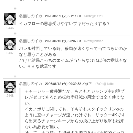
名無しのイカ
2026/06/09 (火) 21:11:00
c4bf2@1afb1
イカフローの恩恵受けやすいブキだったりする？
2446
名無しのイカ
2026/06/10 (水) 23:07:33
a2bff@b8dae
バレル対面している時、移動が速くなって当てづらいのか
2447
なと思うことがある
だけど結局こっちのエイムが当たらなければ何の意味もな
い。そんな武器です
名無しのイカ
2026/06/12 (金) 00:39:32
修正
a7c0e@1afb1
チャージャー種共通だが、もともとジャンプ中の弾ブ
2448
レがゼロであるため拡散率軽減の用途では全く使えな
い。
イカノボリに関しても、そもそもスクイックリンαの
ように空中チャージが速いわけでも、リッター4Kです
ら出来るチャージキープからの飛び上がり攻撃も出来
ない為必要が無い。
そして、ホコ持ちを担当する際であれば比較的イカロ