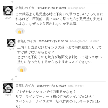
名無しのイカ
2026/04/02 (木) 11:37:49
33c45@0b5ad
この武器よく足元塗る時に下向いて撃つといいよって言わ
2427
れるけど、圧倒的に真上向いて撃った方が足元塗り安定す
んよな。なぜあまり言われないか不思議。
1
名無しのイカ
>> 2427
2026/04/02 (木) 11:58:36
60e0e@6e5b6
上向くと当然だけどインクの落下まで時間差出たりして
2428
すぐ動けないからとか？
とはいえ下向くのも銃身が地面突き刺さって超ショボい
塗りになったりするからあまりオススメできない
1
名無しのイカ
2026/04/14 (火) 13:59:35
a1f97@f86b1
ブキチセレクションで竹丙出るかなぁ？
2429
サブ：ラインマーカー（初代竹丙のクイボの代わり）
スペシャル：ナイスダマ（初代竹丙のトルネードの代わ
り）