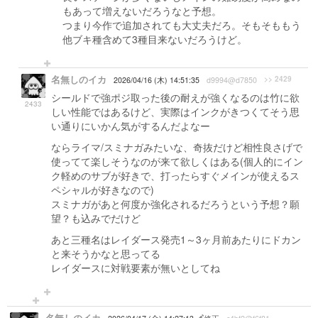
もあって増えないだろうなと予想。
つまり今作で追加されても大丈夫だろ。そもそももう
他ブキ種含めて3種目来ないだろうけど。
名無しのイカ
>> 2429
2026/04/16 (木) 14:51:35
d9994@d7850
シールドで強ポジ取った後の耐えが強くなるのは竹に欲
2433
しい性能ではあるけど、実際はインクがきつくてそう思
い通りにいかん気がするんだよなー
ならライマ/スミナガみたいな、奇抜だけど相性良さげで
使ってて楽しそうなのが来て欲しくはある(個人的にイン
ク軽めのサブが好きで、打ったらすぐメインが使えるス
ペシャルが好きなので)
スミナガがあと何度か強化されるだろうという予想？願
望？も込みでだけど
あと三種名はレイダース発売1～3ヶ月前あたりにドカン
と来そうかなと思ってる
レイダースに対戦要素が無いとしてね