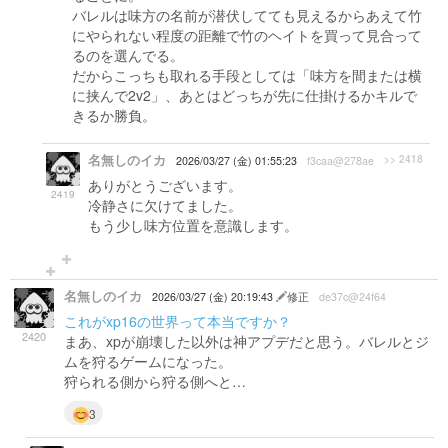
バレルは味方の名前が潜伏してても見えるからあえて竹
にやられない程度の距離で竹のヘイトを買って見合って
るのを選んでる。
だからこっちも取れる手段としては「味方を間または横
に挟んで2v2」、あとはどっちが先に仕掛けるかキルで
きるか勝負。
名無しのイカ
>> 2418
2026/03/27 (金) 01:55:23
f3caa@278ae
ありがとうございます。
2419
冷静さに欠けてました。
もう少し味方位置を意識します。
名無しのイカ
2026/03/27 (金) 20:19:43
修正
de37c@24f64
これがxp16の世界って本当ですか？
2420
まあ、xpが崩壊した以外は神アプデだと思う。バレルとジ
ムを狩るゲームになった。
狩られる側から狩る側へと…
3