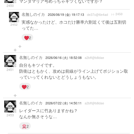
マンタマリア号めっちゃキツくないですか？
2450
名無しのイカ
>> 2450
2026/06/19 (金) 19:17:13
de37c@6e4ad
実感なかったけど、ホコだけ勝率六割近くて後は五割切
2452
ってた…
2
名無しのイカ
2026/06/16 (火) 18:52:08
a2bff@b8dae
自分もキツイです。
2451
防衛はともかく、攻めは前線がライン上げてポジション取
っていってくれないとどうしょうもない。
2
名無しのイカ
2026/07/22 (水) 14:50:11
a2bff@b8dae
レイダースに竹ありますかね？
2453
なんか無さそうな…
2