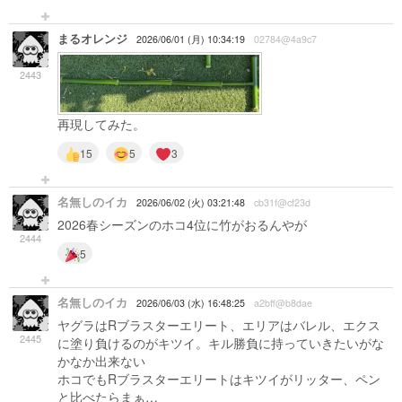
まるオレンジ
2026/06/01 (月) 10:34:19
02784@4a9c7
2443
再現してみた。
15
5
3
名無しのイカ
2026/06/02 (火) 03:21:48
cb31f@cf23d
2026春シーズンのホコ4位に竹がおるんやが
2444
5
名無しのイカ
2026/06/03 (水) 16:48:25
a2bff@b8dae
ヤグラはRブラスターエリート、エリアはバレル、エクス
2445
に塗り負けるのがキツイ。キル勝負に持っていきたいがな
かなか出来ない
ホコでもRブラスターエリートはキツイがリッター、ペン
と比べたらまぁ…