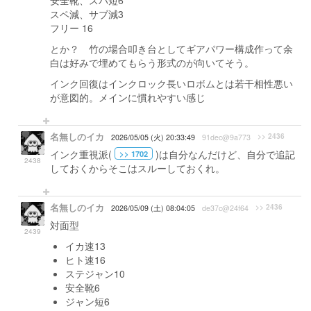
安全靴、スパ短6
スペ減、サブ減3
フリー 16
とか？ 竹の場合叩き台としてギアパワー構成作って余
白は好みで埋めてもらう形式のが向いてそう。
インク回復はインクロック長いロボムとは若干相性悪い
が意図的。メインに慣れやすい感じ
名無しのイカ
>> 2436
2026/05/05 (火) 20:33:49
91dec@9a773
インク重視派(
)は自分なんだけど、自分で追記
>> 1702
2438
しておくからそこはスルーしておくれ。
名無しのイカ
>> 2436
2026/05/09 (土) 08:04:05
de37c@24f64
対面型
2439
イカ速13
ヒト速16
ステジャン10
安全靴6
ジャン短6