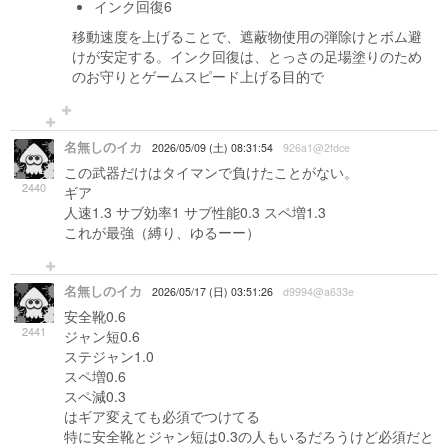
インク回復6
移動速度を上げることで、遮蔽物使用の弾除けとボム避
けが安定する。インク回復は、とっさの足場塗りのため
のお守りとゲームスピード上げる目的で
名無しのイカ
2026/05/09 (土) 08:31:54
926a1@2fdce
この武器だけはタイマンで負けたことがない。
2440
ギア
人速1.3 サブ効率1 サブ性能0.3 スペ増1.3
これが最強（縛り、ゆるーー）
名無しのイカ
2026/05/17 (日) 03:51:26
d9994@a633e
安全靴0.6
2441
ジャン短0.6
ステジャン1.0
スペ増0.6
スペ減0.3
はギア変えても必須でつけてる
特に安全靴とジャン短は0.3の人もいるだろうけど必須だと