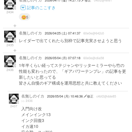
名無しのイカ
2026/04/17 (金) 14:27:13
修正
c4bf2@f6f81
記事のここすき
2434
5
名無しのイカ
2026/04/25 (土) 07:41:37
60e0e@642c0
レイダーで出てくれたら別枠で記事充実させようと思う
2435
名無しのイカ
2026/05/04 (月) 07:07:18
60e0e@c6a58
1年半くらい経ってステジャンやリッターミラーやら竹の
2436
性能も変わったので、「ギアパワーテンプレ」の記事を更
新したいと思ってる
皆さん自慢のギア構成を運用思想と共に教えてください
名無しのイカ
2026/05/04 (月) 10:46:36
修正
c4bf2@dde85
>> 2436
2437
入門向け改
メインインク13
インク回復3
イカ速10