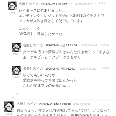
名無しのイカ
>> 2453
2026/07/24 (金) 18:41:31
a2bff@b8dae
レイダースに竹ありました…
2458
エンディングクレジット開始から3番目のイラストで、
フウカが火吹き棒として使用しています
はぁショック
NPC相手に練習したかった
名無しのイカ
>> 2458
2026/08/04 (火) 21:21:56
c4bf2@96dad
クーゲル辺りの変速ブキはみんな泣き食らってるよな
2459
ぁ ケルビンとエクプロはともかく
名無しのイカ
>> 2458
2026/08/07 (金) 01:59:01
a2bff@b8dae
弱くてもいいんです
2460
愛武器を持って冒険に出たかった
これが変速ブキの宿命かぁ…
名無しのイカ
2026/07/23 (木) 14:18:18
de37c@aebb9
最近ちょっとマジメに竹研究してるんだけど、どうなった
2454
ら竹を究めたと言えるんだろう。理想の竹像を聞きたい