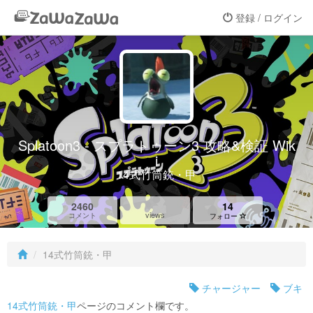
登録 / ログイン
Splatoon3 - スプラトゥーン3 攻略&検証 Wik
i
14式竹筒銃・甲
2460
14
views
コメント
フォロー
14式竹筒銃・甲
チャージャー
ブキ
14式竹筒銃・甲
ページのコメント欄です。