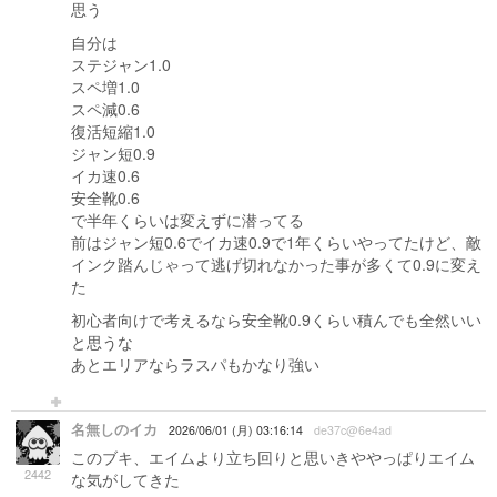
思う
自分は
ステジャン1.0
スペ増1.0
スペ減0.6
復活短縮1.0
ジャン短0.9
イカ速0.6
安全靴0.6
で半年くらいは変えずに潜ってる
前はジャン短0.6でイカ速0.9で1年くらいやってたけど、敵
インク踏んじゃって逃げ切れなかった事が多くて0.9に変え
た
初心者向けで考えるなら安全靴0.9くらい積んでも全然いい
と思うな
あとエリアならラスパもかなり強い
名無しのイカ
2026/06/01 (月) 03:16:14
de37c@6e4ad
このブキ、エイムより立ち回りと思いきややっぱりエイム
2442
な気がしてきた