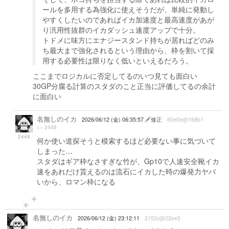
ールを多用する為強化に使えそうだが、単純に発動し
やすくしたいのであればイカ加速度と最高速度があが
り汎用性抜群のイカダッシュ速度アップで十分。
トドメに味方にエナジースタンド持ちが居ればどのみ
ち最大まで強化されるという理由から、枠を割いて採
用する必要性は限りなく低いといえるだろう。
ここまでロジカルに否定してるのいつ見ても面白い
30GP分腐る計算のスタダのこと正当に評価してるの余計
に面白い
名無しのイカ
2026/06/12 (金) 06:35:57
修正
60e0e@168b1
>> 2448
2449
何か使い道探そうと模索するほど必要ない事に気づいて
しまった…
スタダはギア枠なさすぎな竹が、Gp10で人速安全靴イカ
速をあれだけ貰えるのは流石にイカした時の爆発力ヤバ
いから、ロマン枠になる
名無しのイカ
2026/06/12 (金) 23:12:11
2152c@22ee5