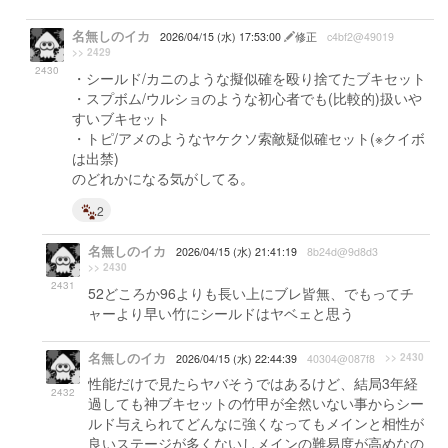
名無しのイカ
2026/04/15 (水) 17:53:00
修正
c4bf2@49019
>> 2429
2430
・シールド/カニのような擬似確を殴り捨てたブキセット
・スプボム/ウルショのような初心者でも(比較的)扱いや
すいブキセット
・トピ/アメのようなヤケクソ索敵疑似確セット(※クイボ
は出禁)
のどれかになる気がしてる。
2
名無しのイカ
2026/04/15 (水) 21:41:19
8b24d@9d8d3
>> 2430
2431
52どころか96よりも長い上にブレ皆無、でもってチ
ャーより早い竹にシールドはヤベェと思う
名無しのイカ
>> 2430
2026/04/15 (水) 22:44:39
40304@087f8
性能だけで見たらヤバそうではあるけど、結局3年経
2432
過しても神ブキセットの竹甲が全然いない事からシー
ルド与えられてどんなに強くなってもメインと相性が
良いステージが多くないしメインの難易度が高めなの