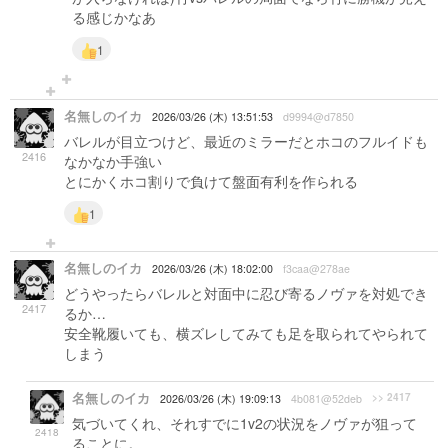
る感じかなあ
1
名無しのイカ
2026/03/26 (木) 13:51:53
d9994@d7850
バレルが目立つけど、最近のミラーだとホコのフルイドも
2416
なかなか手強い
とにかくホコ割りで負けて盤面有利を作られる
1
名無しのイカ
2026/03/26 (木) 18:02:00
f3caa@278ae
どうやったらバレルと対面中に忍び寄るノヴァを対処でき
2417
るか…
安全靴履いても、横ズレしてみても足を取られてやられて
しまう
名無しのイカ
>> 2417
2026/03/26 (木) 19:09:13
4b081@52deb
気づいてくれ、それすでに1v2の状況をノヴァが狙って
2418
ることに。