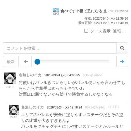
食べてすぐ寝て丑になる
PoleStar25800
作成: 2022/08/10 (水) 22:59:30
最終更新: 2023/11/29 (水) 17:39:19
ソース表示
通報 ...
最新
名無しのイカ
2026/03/24 (火) 04:05:55
0cfb8@70ab0
竹使いはバレルきついらしいがバレル使いから言わせても
2410
らったら竹相手はめっちゃキツいわ
対面ほぼ勝てないから塗りで勝負するしかなくなる
名無しのイカ
>> 2410
2026/03/24 (火) 12:16:24
00754@c244c
エリアのバレルが安全に塗りやすいステージだとその塗
2413
りの比重が大きすぎるんよ
バレルをグチャグチャにしやすいステージとかルールだ