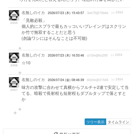
名無しのイカ
>> 2454
2026/07/23 (木) 15:43:57
3eb75@70b6e
「見敵必殺」
2455
個人的にスプラで最もカッコいいプレイングはスクリン
か竹で無双することだと思う
(勿論ワシにはそんなことは不可能)
名無しのイカ
>> 2454
2026/07/23 (木) 16:53:46
a7c0e@bc295
☆10
2456
名無しのイカ
>> 2454
2026/07/24 (金) 08:46:39
60e0e@21546
味方の攻撃に合わせて真横からフルチャ2連で安定して当
2457
てる、暗殺で長射程も短射程もダブルタップで落とすと
か
ツリー表示
タイムライン