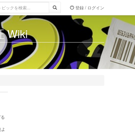
登録 / ログイン
Wiki
げる
統よ