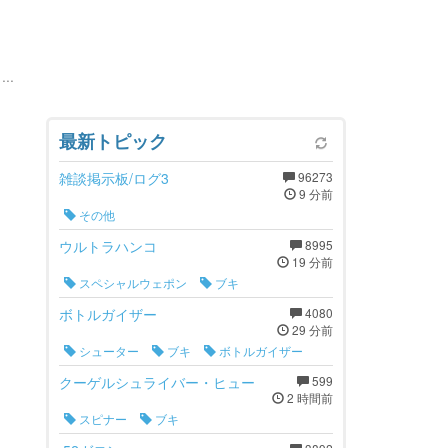
..
最新トピック
雑談掲示板/ログ3
96273
9 分前
その他
ウルトラハンコ
8995
19 分前
スペシャルウェポン
ブキ
ボトルガイザー
4080
29 分前
シューター
ブキ
ボトルガイザー
クーゲルシュライバー・ヒュー
599
2 時間前
スピナー
ブキ