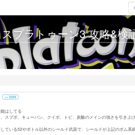
3 - スプラトゥーン3 攻略&検証 
>> 2200
ょ
性能はしてる
も、スプボ、キューバン、クイボ、トピ、炭酸のメインの強さを引き上
している52やボトル以外のシールド武器で、シールドが上記のボム系