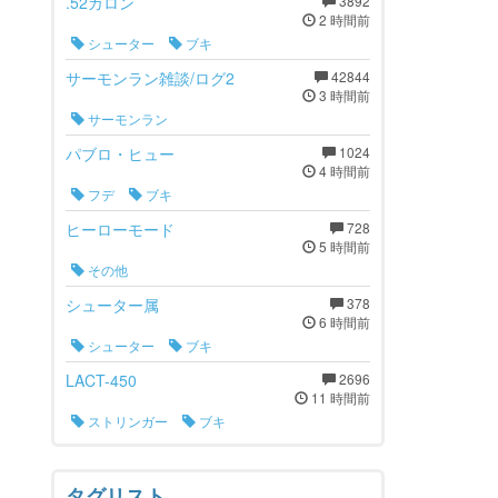
.52ガロン
3892
2 時間前
シューター
ブキ
サーモンラン雑談/ログ2
42844
3 時間前
サーモンラン
パブロ・ヒュー
1024
4 時間前
フデ
ブキ
ヒーローモード
728
5 時間前
その他
シューター属
378
6 時間前
シューター
ブキ
LACT-450
2696
11 時間前
ストリンガー
ブキ
タグリスト