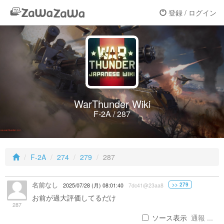
登録 / ログイン
WarThunder Wiki
F-2A / 287
F-2A
274
279
287
名前なし
>> 279
2025/07/28 (月) 08:01:40
7dc41@23aa8
お前が過大評価してるだけ
287
ソース表示
通報 ...