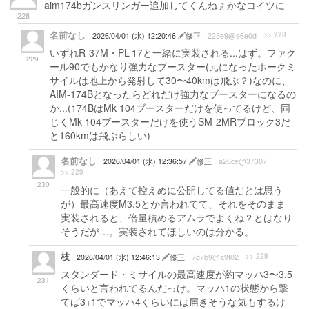
aim174bガンスリンガー追加してくんねぇかなコイツに
228
名前なし
>> 228
2026/04/01 (水) 12:20:46
修正
223e9@e6e0d
いずれR-37M・PL-17と一緒に実装される...はず。ファク
229
ール90でもかなり強力なブースター(元になったホークミ
サイルは地上から発射して30〜40kmは飛ぶ？)なのに、
AIM-174Bとなったらどれだけ強力なブースターになるの
か...(174BはMk 104ブースターだけを使ってるけど、同
じくMk 104ブースターだけを使うSM-2MRブロック3だ
と160kmは飛ぶらしい)
名前なし
2026/04/01 (水) 12:36:57
修正
a26ce@37307
>> 229
230
一般的に（あえて控えめに公開してる値だとは思う
が）最高速度M3.5とか言われてて、それをそのまま
実装されると、倍量積めるアムラでよくね？とはなり
そうだが…。実装されてほしいのは分かる。
枝
>> 229
2026/04/01 (水) 12:46:13
修正
7d7b9@a9f02
スタンダード・ミサイルの最高速度が約マッハ3〜3.5
231
くらいと言われてるんだっけ。マッハ1の状態から撃
てば3+1でマッハ4くらいには届きそうな気もするけ