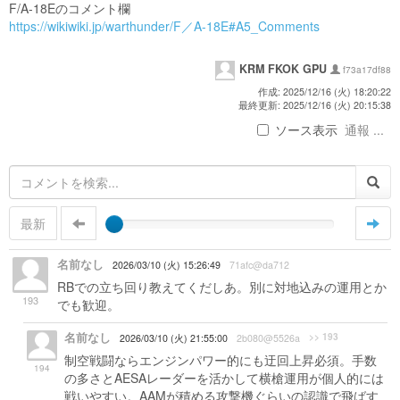
F/A-18Eのコメント欄
https://wikiwiki.jp/warthunder/F／A-18E#A5_Comments
KRM FKOK GPU
f73a17df88
作成: 2025/12/16 (火) 18:20:22
最終更新: 2025/12/16 (火) 20:15:38
ソース表示
通報 ...
最新
名前なし
2026/03/10 (火) 15:26:49
71afc@da712
RBでの立ち回り教えてくだしあ。別に対地込みの運用とか
193
でも歓迎。
名前なし
>> 193
2026/03/10 (火) 21:55:00
2b080@5526a
制空戦闘ならエンジンパワー的にも迂回上昇必須。手数
194
の多さとAESAレーダーを活かして横槍運用が個人的には
戦いやすい。AAMが積める攻撃機ぐらいの認識で飛ばす