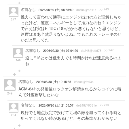
名前なし
>> 243
2026/05/30 (土) 05:55:59
dc506@a3414
推力って言われて勝手にエンジン出力の方と理解しちゃ
247
ったけど、速度エネルギーとして推力なのね？エンジン
で言えば実はF-15C<18Eだから悪くはないと思うけど、
速度はまあ全然足りないよね。でもこれストレーキのせ
いだと思ってた
名前なし
>> 247
2026/05/30 (土) 07:04:50
de248@ddd78
逆にF16とかは低出力でも時間かければ速度乗るのよ
248
ね
名前なし
2026/05/30 (土) 10:45:35
95dee@fa93a
AGM-84Hの発射後ロックオン解禁されるからコイツに積
249
んで対艦攻撃したいな
名前なし
>> 249
2026/06/20 (土) 21:55:57
de248@9331e
現行でも地点設定で投げて近場の敵を狙ってくれる時と
254
狙ってくれない時があるけど、その基準がわからない