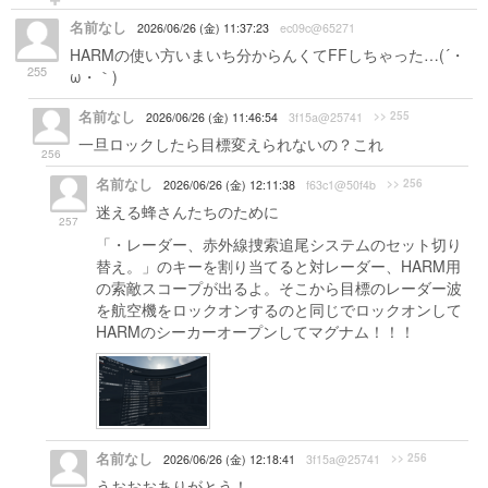
名前なし
2026/06/26 (金) 11:37:23
ec09c@65271
HARMの使い方いまいち分からんくてFFしちゃった…(´・
255
ω・｀)
名前なし
>> 255
2026/06/26 (金) 11:46:54
3f15a@25741
一旦ロックしたら目標変えられないの？これ
256
名前なし
>> 256
2026/06/26 (金) 12:11:38
f63c1@50f4b
迷える蜂さんたちのために
257
「・レーダー、赤外線捜索追尾システムのセット切り
替え。」のキーを割り当てると対レーダー、HARM用
の索敵スコープが出るよ。そこから目標のレーダー波
を航空機をロックオンするのと同じでロックオンして
HARMのシーカーオープンしてマグナム！！！
名前なし
>> 256
2026/06/26 (金) 12:18:41
3f15a@25741
うおおおありがとう！