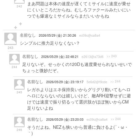
まあ問題は本体の速度が遅くてミサイルに速度が乗せ
242
にくいところだからね。むしろファクールみたいにい
つでも爆速なミサイルならまだいいかもね
名前なし
2026/05/29 (金) 21:30:26
ec09c@ca8a4
シンプルに推力足りなくない？
243
名前なし
>> 243
2026/05/29 (金) 22:48:21
e2613@a73d6
足りないぞ。せっかくの120Dも速度乗せられないせいで
244
ちょっと微妙だぞ。
名前なし
>> 244
2026/05/29 (金) 23:19:17
5e6d2@f9cde
レガホよりはエネ保持良いからグリグリ動いてもヘロ
245
ヘロにならないのは嬉しいけど、敵ARH迎撃せずに避
けでは速度で振り切るって選択肢がほぼ無いからCM
足りないよね
名前なし
>> 244
2026/05/29 (金) 23:20:03
ec09c@ca8a4
そうだよね。NEZも狭いから普通に負けるよ(´・ω・
246
｀)