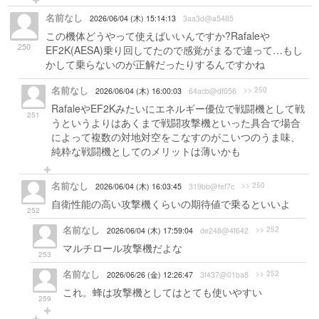
名前なし
2026/06/04 (木) 15:14:13
3aa3d@a5485
この機体どうやって使えばいいんですか?Rafaleや
250
EF2K(AESA)乗り回してたので感覚がまるで違って…もし
かして乗らないのが正解だったりするんですかね
名前なし
>> 250
2026/06/04 (木) 16:00:03
64acb@df056
RafaleやEF2Kみたいにエネルギー優位で戦闘機として戦
251
うというよりはあくまで戦闘攻撃機といった具合で場合
によって複数の対地対空をこなすのがこいつのうま味、
純粋な戦闘機としてのメリットは薄いかも
名前なし
>> 250
2026/06/04 (木) 16:03:45
319bb@fef7c
自衛性能の高い攻撃機くらいの期待値で乗るといいよ
252
名前なし
>> 252
2026/06/04 (木) 17:59:04
de248@4f642
マルチロール攻撃機だよな
253
名前なし
>> 252
2026/06/26 (金) 12:26:47
3f437@01ba8
これ。蜂は攻撃機としてはとても使いやすい
259