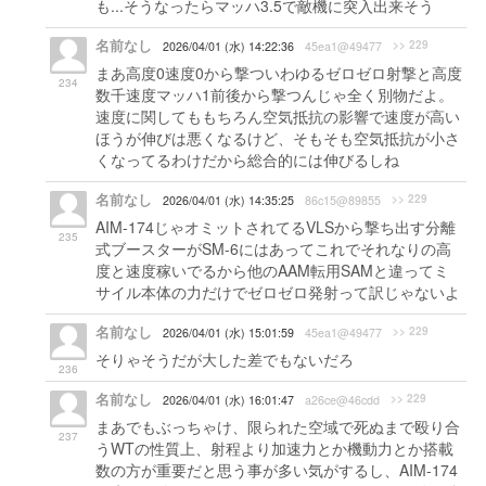
も...そうなったらマッハ3.5で敵機に突入出来そう
名前なし
>> 229
2026/04/01 (水) 14:22:36
45ea1@49477
まあ高度0速度0から撃ついわゆるゼロゼロ射撃と高度
234
数千速度マッハ1前後から撃つんじゃ全く別物だよ。
速度に関してももちろん空気抵抗の影響で速度が高い
ほうが伸びは悪くなるけど、そもそも空気抵抗が小さ
くなってるわけだから総合的には伸びるしね
名前なし
>> 229
2026/04/01 (水) 14:35:25
86c15@89855
AIM-174じゃオミットされてるVLSから撃ち出す分離
235
式ブースターがSM-6にはあってこれでそれなりの高
度と速度稼いでるから他のAAM転用SAMと違ってミ
サイル本体の力だけでゼロゼロ発射って訳じゃないよ
名前なし
>> 229
2026/04/01 (水) 15:01:59
45ea1@49477
そりゃそうだが大した差でもないだろ
236
名前なし
>> 229
2026/04/01 (水) 16:01:47
a26ce@46cdd
まあでもぶっちゃけ、限られた空域で死ぬまで殴り合
237
うWTの性質上、射程より加速力とか機動力とか搭載
数の方が重要だと思う事が多い気がするし、AIM-174