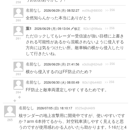
258
名前なし
>> 256
2026/06/29 (月) 08:52:27
ec09c@88000
全然知らんかった本当にありがとう
260
葉1
>> 256
2026/06/29 (月) 09:13:04
修正
f63c1@9fbda
ただロックしてもレーダー受信波が強い目標に上書き
261
される可能性があるから混載されないように侵入する
方向には気をつけたい所。敵車輌の横から侵入したり
して行きたいね。
名前なし
>> 256
2026/06/29 (月) 21:41:56
e3c0c@624a9
横から侵入するのはFF防止のため？
263
名前なし
>> 256
2026/06/30 (火) 08:00:49
f63c1@b4460
FF防止と敵車両選定しやすくするためです。
264
名前なし
2026/07/05 (日) 18:10:17
8525e@d46f9
核サンダーの地上攻撃用に開発中ですが、使いやすいです
265
か？arm 6本持てるから、対空戦車潰しやすく見えると思
うのですが使用感わかる人がいたら助かります。f-16だと4