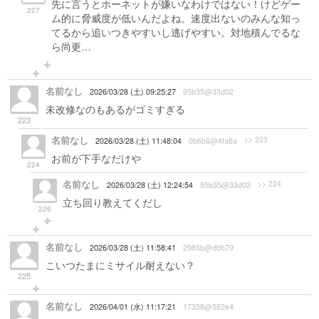
先に言うとホーネットが嫌いなわけではない！けどゲー
227
ム的に脅威度が低いんだよね。速度出ないのみんな知っ
てるから追いつきやすいし逃げやすい。対地積んでるな
ら尚更…
名前なし
2026/03/28 (土) 09:25:27
95b35@33d02
未改修なのもあるがゴミすぎる
223
名前なし
>> 223
2026/03/28 (土) 11:48:04
0b6b6@4fa8a
お前が下手なだけや
224
名前なし
>> 224
2026/03/28 (土) 12:24:54
95b35@33d02
立ち回り教えてくだし
226
名前なし
2026/03/28 (土) 11:58:41
2985b@dbb79
こいつたまにミサイル耐えない？
225
名前なし
2026/04/01 (水) 11:17:21
17358@582e4