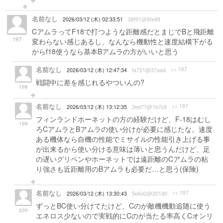
名前なし
2026/03/12 (木) 02:33:51
38f91@6fe89
CアムラってF18で打つような距離感だとまじでBと飛距離
197
変わらない感じあるし、なんなら機動性と速度結構下がる
からf18使うなら基本Bアムラの方がいいと思う
名前なし
>> 197
2026/03/12 (木) 12:47:34
fa721@37aad
戦闘中に差を感じれるやついんの?
198
名前なし
>> 197
2026/03/12 (木) 13:12:35
3ed77@1b7c8
フィンランドホーネットの方の経験だけど、F-18はむし
199
ろCアムラとBアムラの使い分けが必要に感じたな。速度
ある機体なら自機の性能でミサイルの性能引き上げる事
が出来るから使い分ける意味は薄いと思うんだけど、足
の遅いグリペンやホーネットでは遠距離のCアムラの粘
り強さも近距離用のBアムラも必要だ…と思う(保険)
名前なし
>> 197
2026/03/12 (木) 13:30:43
5e6d2@201d0
ずっとBC使い分けてたけど、Cのが敵機機動追随に使う
200
エネロス少ないので実戦的にCのが当たる率高くCオンリ