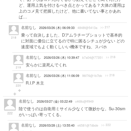
ど、運用上気を付けるべき点とかってある？大体の運用は
上のコメ見て把握したけど、他に書いてない事とかあれ
ば…
名前なし
>> 217
2026/03/26 (木) 06:09:33
4848f@5413a
乗って自決しました、Dアムラチープショットで基本的
218
に対面に優位に立てるので特に困るシチュが少ない どの
速度域でもよく動くしいい機体ですね、スパホ
名前なし
>> 218
2026/03/26 (木) 10:39:47
b7a04@77351
安らかに楽死んでくれ
219
名前なし
>> 218
2026/03/26 (木) 11:06:09
96f76@1b7bb
R.I.P 木主
220
名前なし
2026/03/27 (金) 03:22:49
c468c@ff949
陸で使うのは自衛用ミサイル少なくて微妙かな。Su-30sm
222
がいっぱい寄ってくる。
名前なし
>> 222
2026/03/28 (土) 13:55:40
e6581@7dbde