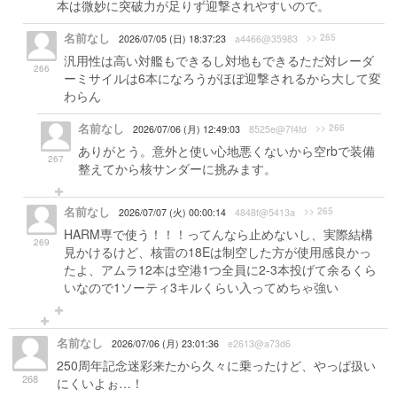
本は微妙に突破力が足りず迎撃されやすいので。
名前なし
>> 265
2026/07/05 (日) 18:37:23
a4466@35983
汎用性は高い対艦もできるし対地もできるただ対レーダ
266
ーミサイルは6本になろうがほぼ迎撃されるから大して変
わらん
名前なし
>> 266
2026/07/06 (月) 12:49:03
8525e@7f4fd
ありがとう。意外と使い心地悪くないから空rbで装備
267
整えてから核サンダーに挑みます。
名前なし
>> 265
2026/07/07 (火) 00:00:14
4848f@5413a
HARM専で使う！！！ってんなら止めないし、実際結構
269
見かけるけど、核雷の18Eは制空した方が使用感良かっ
たよ、アムラ12本は空港1つ全員に2-3本投げて余るくら
いなので1ソーティ3キルくらい入ってめちゃ強い
名前なし
2026/07/06 (月) 23:01:36
e2613@a73d6
250周年記念迷彩来たから久々に乗ったけど、やっぱ扱い
268
にくいよぉ…！