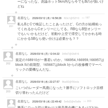
ーになったな。勿論ホット5km内なら今でもBのが強いけ
どね
名前なし
>> 197
2026/03/12 (木) 16:58:28
f63c1@52f10
私もBとCで検証したことあったけど、Cの方が結構粘っ
201
てくれるからCオンリーにしてる。RBならB型オンリー
でもいいかもだけど、初動や上空で滞空してかかれる時
にかかるSBなら使い分けは必要かも？？
名前なし
2026/03/16 (月) 12:04:22
349d7@2b816
規定の168910が一番若いのか。166954,166959,166957は
202
block IIの前期型、165667はblock Iからの改修機でマーベ
リックの愛機なんだな。
名前なし
2026/03/18 (水) 22:27:57
9ba92@56eda
こいつのレーダー馬鹿になった？勝手にソフトロック目標
203
切り替わったんだけど
名前なし
>> 203
2026/03/18 (水) 22:49:42
5e6d2@e5a8e
勝手にロック切り替わりは最高帯全機にあるバグだね、