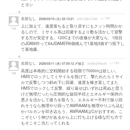
とヨシ
名前なし
>> 193
2026/03/10 (火) 22:13:21
e2613@a73d6
上に加えて、速度落ちると取り戻すにもクッソ時間かか
195
るしので、ミサイル系は回避するより数を活かして迎撃
する方が安定する。120Cまでの改修が大変なら、1段目
のJDAM作って64JDAMER6個積んで1基地3個ずつ投下し
て基地爆。
名前なし
>> 193
2026/03/11 (水) 07:00:12
修正
dc96e@f8ed9
高度は本格的に交戦開始する段階で7000mは欲しい。
196
HMSでロックしてミサイルを投げて、撃たれたらミサイ
ルで反撃しつつ斜め下に回避、速度を稼ぎ直してまた
HMSでロックして反撃、繰り返せばいずれは死ぬと思う
けど無理だったら圧倒的な旋回半径とエネルギー保持の
悪さを活かして後ろを取ろう。エネルギー不利で振り回
れそうなら無理やり回ってAMRAAMを無理やりぶち込む
かバルカンを叩き込もう。AMRAAMはCがおすすめ。こ
こぞという伸びがあるから上に打ち上げる様な打ち方で
もそこそこ当たってくれる