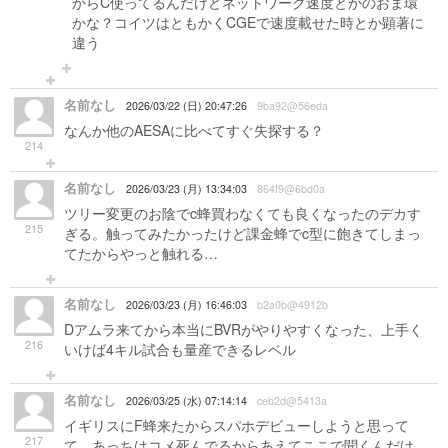
からC使ってるんだけどネットワーク速度とかのおま環
かな？コイツはともかくCGEで速度載せた時とか顕著に
違う
名前なし
2026/03/22 (日) 20:47:26
9ba92@56eda
なんか他のAESAに比べてすぐ失探する？
214
名前なし
2026/03/23 (月) 13:34:03
864f9@6bd0a
ツリー変更のお陰でc蜂買わなくても良くなったのデカす
215
ぎる。触ってみたかったけど課金蜂でc型に飽きてしまっ
てたからやっと触れる…
名前なし
2026/03/23 (月) 16:46:03
b2a0b@4912b
Dアムラ来てから本当にBVRがやりやすくなった、上手く
216
いけば4キル試合も量産できるレベル
名前なし
2026/03/25 (水) 07:14:14
ceb2d@5413a
イギリスにF蜂来たからスパホデビューしようと思って
217
て、あっちはコメ死んでるからあえてここで聞くんだけ