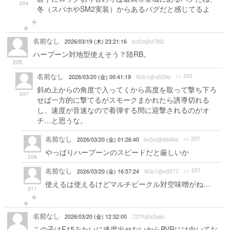
204
冬（スパホやSM2実装）からあるバグだと感じてるよ
名前なし
2026/03/19 (木) 23:21:16
bc5cf@d78f2
ハープーン対地型使えそう？陸RB。
205
名前なし
>> 205
2026/03/20 (金) 00:41:19
f63c1@a528d
斜め上からの角度で入ってくから高度を取って撃ち下ろ
207
せば一方的に撃てるがスモークまかれたら誘導切れる
し、速度が音速なので着弾する間に迎撃されるのがオ
チ…と思うな。
名前なし
>> 207
2026/03/20 (金) 01:26:40
bc5cf@8649a
やっぱりハープーンのスピードだと厳しいか
208
名前なし
>> 207
2026/03/20 (金) 16:57:24
f63c1@e9577
使えるは使えるけどマルチビークル対空味噌がね…
211
名前なし
2026/03/20 (金) 12:32:00
727ff@a5a6c
この子はF15みたいに速度出せないからBVRには向いてな