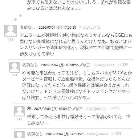
が来ても使えないことはないにしろ、それが明確な強
みになるとは思わんなぁ…。
名前なし
2026/05/04 (月) 17:56:35
71afc@da712
アムラームが近距離で使い物になるミサイルならCGEにも
238
負けない良機体になれると思うんだけどなあ...あるいはガ
ンスリンガーで遠距離特化か。現状全ての距離で他機に一
歩及ばなくて辛い
名前なし
>> 238
2026/05/04 (月) 18:58:55
修正
390a6@62e5e
不可能な事は分かってるけど、もしもスパホがMICAとか
239
ダービーを搭載して近距離特化、な機体だったらどんな
評価になってたんだろ...機体性能とは噛み合うかもしれ
ないけど、ドンドン長射程になるトップランクだとやっ
ぱり微妙、って感じだったのかな...
枝
>> 239
2026/05/04 (月) 19:04:39
修正
bfc02@6b1b3
検索してみたら相性は微妙そうって結論が出てた、申
241
し訳ない...
名前なし
>> 239
2026/05/04 (月) 20:13:29
dad39@a3414