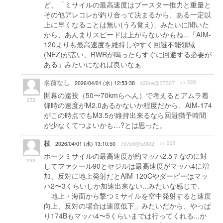
ど、「ミサイルの最高速度はブースター推力と重量と
その他アレコレが釣り合って決まるから、ある一定以
上に早くなることは無い(うろ覚え)」みたいに聞いた
から、あんまりスピードは上がらないかもね...「AIM-
120よりも最高速度を維持しやすく回避不能領域
(NEZ)が広い、RWRが鳴ったらすぐに回避する必要が
ある」みたいになれば良いなぁ
名前なし
>> 229
2026/04/01 (水) 12:53:38
a26ce@37307
開幕の遠投（50〜70kmらへん）で考えるとアムラ着
232
弾時の速度がM2.0あるかないか程度だから、AIM-174
がこの時点でもM3.5が維持出来るなら回避猶予時間
が少なくてつよいかも…?とは思った。
枝
>> 229
2026/04/01 (水) 13:10:50
7d7b9@a9f02
ホークミサイルの最高速度が約マッハ2.5？なのに対
233
してファクール90とセジルは最高速度がマッハ4に増
加、反対に地上発射だとAIM-120Cやダービーはマッ
ハ2〜3くらいしか加速出来ない...みたいな感じで、
「地上・海面から撃つミサイルを空中発射すると速度
向上、反対の場合は速度低下」みたいだから、やっぱ
り174Bもマッハ4〜5くらいまでは行ってくれる...か