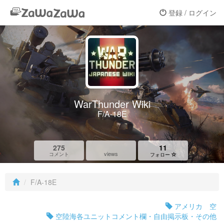
登録 / ログイン
WarThunder Wiki
F/A-18E
275
11
views
コメント
フォロー
F/A-18E
アメリカ 空
空陸海各ユニットコメント欄・自由掲示板・その他