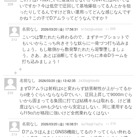
209
いですか？今は低空で迂回して基地爆狙ってる人とかを狙
ったりしてるんですけど良い運用ってどんな感じなんです
かね？この子でDアムラってどうなんですか？
名前なし
>> 209
2026/03/20 (金) 17:58:31
91542@c40b9
こいつは撃たれたら終わるので、まずチープショットで
212
もいいからこっち向きそうな奴らに一発づつ打ち込みま
しょう。もし敵側から数発撃たれたら迎撃墜しましょ
う。さあ、あとは油断してるそいつらに本命Dラームを
打ち込みましょう！
名前なし
2026/03/20 (金) 13:42:35
2435d@6fe89
まずDアムラは射程はcと変わらず妨害耐性が上がってるか
210
らc使うぐらいならならDでいい、迂回上昇して9000mぐら
いから固まってる集団に打てば結構キルは取れる、けど速
度はないしcmも少ないから安定はしない、同じ運用するな
らf15cのが格段に強いけど全然乗れなくはない
名前なし
>> 210
2026/03/20 (金) 18:08:51
4a79d@7ad7a
DアムラほんまにGNSS機能してるの？ってくらい外れる
213