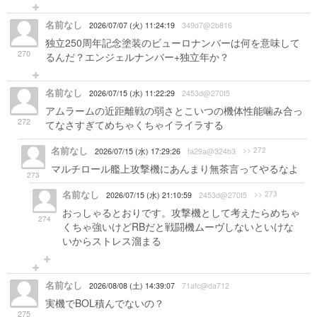
名前なし
2026/07/07 (火) 11:24:19
349d7@2b816
独立250周年記念塗装のビューロナンバーは何を意味して
270
るんだ？エンジェルナンバー+独立年か？
名前なし
2026/07/15 (水) 11:22:29
2453d@270f5
アムラームの近距離戦の弱さとこいつの機体性能噛み合っ
272
てなさすぎてめちゃくちゃイライラする
名前なし
>> 272
2026/07/15 (水) 17:29:26
fa29a@324b3
マルチロール艦上攻撃機にあんまり無茶言ってやるなよ
273
名前なし
>> 273
2026/07/15 (水) 21:10:59
2453d@270f5
おっしゃるとおりです。攻撃機として考えたらめちゃ
274
くちゃ強いけどRBだと戦闘機ムーヴしないといけな
いからストレス溜まる
名前なし
2026/08/08 (土) 14:39:07
71afc@da712
実機でBOL積んでないの？
275