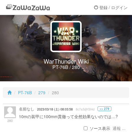
登録 / ログイン
WarThunder Wiki
PT-76B / 280
PT-76B
279
280
名前なし
>> 279
2023/03/18 (土) 08:03:58
8c7a3@f3f4d
10mの装甲に100mm貫徹って全然効果ないのでは…?
280
ソース表示
通報 ...