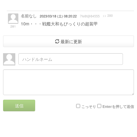
名前なし
>> 280
2023/03/18 (土) 08:20:22
7fe8f@84555
10m・・・戦艦大和もびっくりの超装甲
281
最新に更新
送信
こっそり
Enterを押して送信