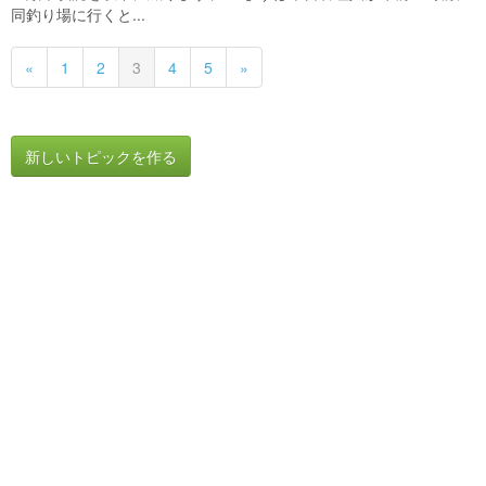
同釣り場に行くと...
«
1
2
3
4
5
»
新しいトピックを作る