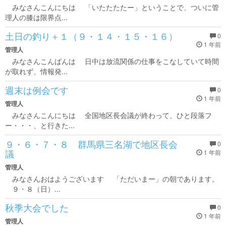
みなさんこんにちは 「いたたたたー」ということで、ついに管
理人の膝は限界点...
土日の釣り＋１（９・１４・１５・１６）
0
1 年前
管理人
みなさんこんばんは 日中は放流関係の仕事をこなしていて時間
が取れず、情報発...
週末は例会です
0
1 年前
管理人
みなさんこんにちは 全国地区長会議が終わって、ひと段落フ
ー・・・、と行きた...
９・６・７・８ 群馬県三名湖で地区長会
0
議
1 年前
管理人
みなさんおはようございます 「ただいまー」の朝であります。
９・８（日）...
秋季大会でした
0
1 年前
管理人