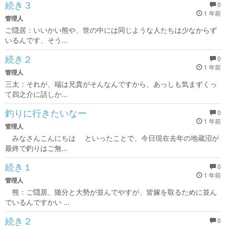
続き３
0
1 年前
管理人
ご隠居：いいかい熊や、世の中には同じような人たちは少なからず
いるんです、そう...
続き２
0
1 年前
管理人
三太：それが、端は兄貴がそんなんですから、あっしも気まずくっ
て四之介に話しか...
釣りに行きたいなー
0
1 年前
管理人
みなさんこんにちは といったことで、今日現在去年の地蔵沼が
最終で釣りはご無...
続き１
0
1 年前
管理人
熊：ご隠居、随分と大勢が並んでやすが、皆嫁を取るために並ん
でいるんですかい ...
続き２
0