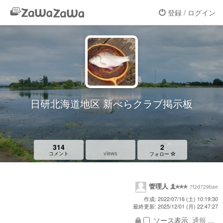
登録 / ログイン
日研北海道地区 新べらクラブ掲示板
314
2
views
コメント
フォロー
管理人
7f2d729bae
作成: 2022/07/16 (土) 10:19:30
最終更新: 2025/12/01 (月) 22:47:27
ソース表示
通報 ...