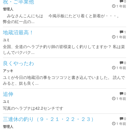
祝・ご卒業他
0
1 年前
管理人
みなさんこんにちは 今掲示板にたどり着くと新着が・・・。
弊会の紅一点の...
地蔵沼最高！
1
1 年前
ユミ
全国、全道のヘラブナ釣り師の皆様楽しく釣りしてますか？ 私は楽
しんでバクバク...
良くやったわ
0
1 年前
アッキ
ユミが今日の地蔵沼の事をコツコツと書き込んでいました。 読んで
みると、奴も良く...
追伸
0
1 年前
ユミ
写真のヘラブナは42.2センチです
三連休の釣り（９・２１・２２・２３）
0
1 年前
管理人