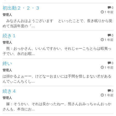
初出動２・２・３
0
1 年前
管理人
みなさんおはようございます といったことで、長き眠りから覚
めて当該年度の『...
続き１
0
1 年前
管理人
熊：おっかさん、いいんですかい、それじゃーこちとらは蝦夷っ
子でい、永のお暇...
終い
0
1 年前
管理人
は掛かるよぉーー、けどなーおまいには手間を惜しまない才がある
んでぃこんちくし...
続き４
0
1 年前
管理人
嫁：そうかい、それは良かったねー、熊さんおみっちゃんおっか
さんも、本当にお...