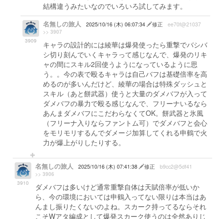
結構違うみたいなのでいろいろ試してみます。
名無しの旅人
2025/10/16 (木) 06:07:34
修正
ee70f@21037
>> 3907
3909
キャラの設計的には綾華は爆発使ったら重撃でバシバ
シ切り刻んでいくキャラって感じなんで、爆発のリキ
ャの間にスキル2回使うようになっているように思
う。。今の表で殴るキャラは自己バフは基礎倍率を高
めるのが多いんだけど、綾華の場合は特殊ダッシュと
スキル（あと餅武器）使うと大量のダメバフが入って
ダメバフの暴力で殴る感じなんで、フリーナいるなら
あんまダメバフにこだわらなくてOK。餅武器と氷風
（フリーナ入りならファントム可）でダメバフと会心
をモリモリするんでダメージ加算してくれる申鶴で火
力が爆上がりしたりする。
名無しの旅人
2025/10/16 (木) 07:41:38
修正
b9cc2@5df41
>> 3906
3910
ダメバフは多いけど通常重撃自体は天賦倍率が低いか
ら、今の環境においては申鶴入ってない限りは本当はあ
んまし振りたくないのよね。スカーク持ってるならそれ
こそWアタ編成として爆発スカーク使うのは全然ありじ