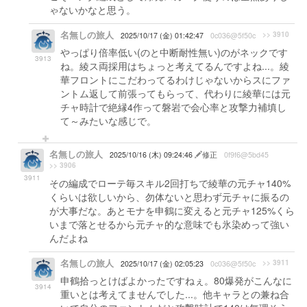
ゃないかなと思う。
名無しの旅人
>> 3910
2025/10/17 (金) 01:42:47
0c036@5f50c
やっぱり倍率低い(のと中断耐性無い)のがネックです
3913
ね。綾ス両採用はちょっと考えてるんですよね...。綾
華フロントにこだわってるわけじゃないからスにファ
ントム返して前張ってもらって、代わりに綾華には元
チャ時計で絶縁4作って磐岩で会心率と攻撃力補填し
て～みたいな感じで。
名無しの旅人
2025/10/16 (木) 09:24:46
修正
0f9f6@5bd45
>> 3906
3911
その編成でローテ毎スキル2回打ちで綾華の元チャ140%
くらいは欲しいから、勿体ないと思わず元チャに振るの
が大事だな。あとモナを申鶴に変えると元チャ125%くら
いまで落とせるから元チャ的な意味でも氷染めって強い
んだよね
名無しの旅人
>> 3911
2025/10/17 (金) 02:05:23
0c036@5f50c
申鶴拾っとけばよかったですねぇ。80爆発がこんなに
3914
重いとは考えてませんでした...。他キャラとの兼ね合