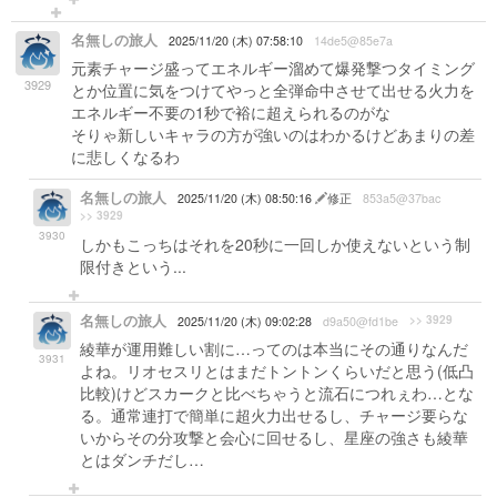
名無しの旅人
2025/11/20 (木) 07:58:10
14de5@85e7a
元素チャージ盛ってエネルギー溜めて爆発撃つタイミング
3929
とか位置に気をつけてやっと全弾命中させて出せる火力を
エネルギー不要の1秒で裕に超えられるのがな
そりゃ新しいキャラの方が強いのはわかるけどあまりの差
に悲しくなるわ
名無しの旅人
2025/11/20 (木) 08:50:16
修正
853a5@37bac
>> 3929
3930
しかもこっちはそれを20秒に一回しか使えないという制
限付きという...
名無しの旅人
>> 3929
2025/11/20 (木) 09:02:28
d9a50@fd1be
綾華が運用難しい割に…ってのは本当にその通りなんだ
3931
よね。リオセスリとはまだトントンくらいだと思う(低凸
比較)けどスカークと比べちゃうと流石につれぇわ…とな
る。通常連打で簡単に超火力出せるし、チャージ要らな
いからその分攻撃と会心に回せるし、星座の強さも綾華
とはダンチだし…