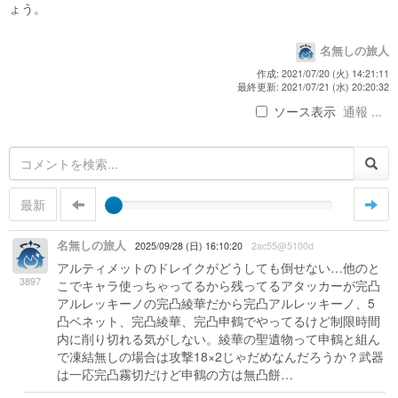
ょう。
名無しの旅人
作成: 2021/07/20 (火) 14:21:11
最終更新: 2021/07/21 (水) 20:20:32
ソース表示
通報 ...
最新
名無しの旅人
2025/09/28 (日) 16:10:20
2ac55@5100d
アルティメットのドレイクがどうしても倒せない…他のと
3897
こでキャラ使っちゃってるから残ってるアタッカーが完凸
アルレッキーノの完凸綾華だから完凸アルレッキーノ、5
凸ベネット、完凸綾華、完凸申鶴でやってるけど制限時間
内に削り切れる気がしない。綾華の聖遺物って申鶴と組ん
で凍結無しの場合は攻撃18×2じゃだめなんだろうか？武器
は一応完凸霧切だけど申鶴の方は無凸餅…