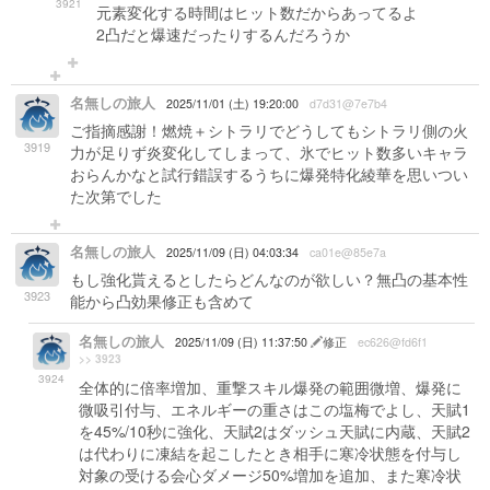
3921
元素変化する時間はヒット数だからあってるよ
2凸だと爆速だったりするんだろうか
名無しの旅人
2025/11/01 (土) 19:20:00
d7d31@7e7b4
ご指摘感謝！燃焼＋シトラリでどうしてもシトラリ側の火
3919
力が足りず炎変化してしまって、氷でヒット数多いキャラ
おらんかなと試行錯誤するうちに爆発特化綾華を思いつい
た次第でした
名無しの旅人
2025/11/09 (日) 04:03:34
ca01e@85e7a
もし強化貰えるとしたらどんなのが欲しい？無凸の基本性
3923
能から凸効果修正も含めて
名無しの旅人
2025/11/09 (日) 11:37:50
修正
ec626@fd6f1
>> 3923
3924
全体的に倍率増加、重撃スキル爆発の範囲微増、爆発に
微吸引付与、エネルギーの重さはこの塩梅でよし、天賦1
を45%/10秒に強化、天賦2はダッシュ天賦に内蔵、天賦2
は代わりに凍結を起こしたとき相手に寒冷状態を付与し
対象の受ける会心ダメージ50%増加を追加、また寒冷状