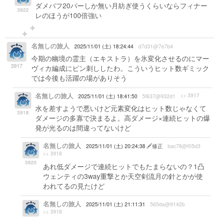
ダメバフ20パーしか無い月紡ぎ使うくらいならフィナー
3922
レのほうが100倍強い
名無しの旅人
2025/11/01 (土) 18:24:44
d7d31@7e7b4
今期の幽境の霊主（エキストラ）を氷変化させるのにマー
3917
ヴィカ編成にピン刺ししたわ。こういうヒット数ギミック
では今後も活躍の場がありそう
名無しの旅人
>> 3917
2025/11/01 (土) 18:41:50
5f637@932d1
水を差すようで悪いけど元素変化はヒット数じゃなくて
3918
ダメージの多寡で決まるよ。高ダメージ×連続ヒットの爆
発が光るのは間違ってないけど
名無しの旅人
2025/11/01 (土) 20:24:38
修正
bac78@f05d3
>> 3918
3920
あれ低ダメージで連続ヒットでもたまらないの？1凸
ウェンティの3way重撃とか天空剣流月の針とかが使
われてるの見たけど
名無しの旅人
2025/11/01 (土) 21:11:31
565da@9142b
>> 3918