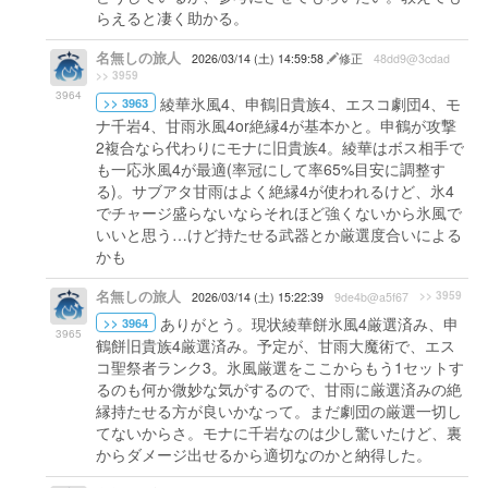
らえると凄く助かる。
名無しの旅人
2026/03/14 (土) 14:59:58
修正
48dd9@3cdad
>> 3959
3964
綾華氷風4、申鶴旧貴族4、エスコ劇団4、モ
>> 3963
ナ千岩4、甘雨氷風4or絶縁4が基本かと。申鶴が攻撃
2複合なら代わりにモナに旧貴族4。綾華はボス相手で
も一応氷風4が最適(率冠にして率65%目安に調整す
る)。サブアタ甘雨はよく絶縁4が使われるけど、氷4
でチャージ盛らないならそれほど強くないから氷風で
いいと思う…けど持たせる武器とか厳選度合いによる
かも
名無しの旅人
>> 3959
2026/03/14 (土) 15:22:39
9de4b@a5f67
ありがとう。現状綾華餅氷風4厳選済み、申
>> 3964
3965
鶴餅旧貴族4厳選済み。予定が、甘雨大魔術で、エス
コ聖祭者ランク3。氷風厳選をここからもう1セットす
るのも何か微妙な気がするので、甘雨に厳選済みの絶
縁持たせる方が良いかなって。まだ劇団の厳選一切し
てないからさ。モナに千岩なのは少し驚いたけど、裏
からダメージ出せるから適切なのかと納得した。