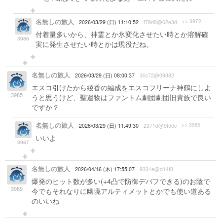
名無しの旅人
>> 3972
2026/03/29 (日) 11:10:52
f79d8@62e3d
付着量多いから、神霊とか氷変化させたい時とか溶解確
3986
実に発生させたい時とかは現役だね。
名無しの旅人
2026/03/29 (日) 08:00:37
30c72@09882
エスコ引けたから綾香の編成をエスコフリーナ神鶴にしよ
3985
うと思うけど、聖遺物はファントム劇団劇団旧貴族で良い
ですか？
名無しの旅人
>> 3985
2026/03/29 (日) 11:49:30
2371d@5f50c
いいよ
3987
名無しの旅人
2026/04/16 (木) 17:55:07
9331e@d14f8
爆発のヒット数が多い(+4凸で防御デバフできる)のお陰で
3989
今でもそれなりに幽境アルティメットとかでも使い道ある
のいいね