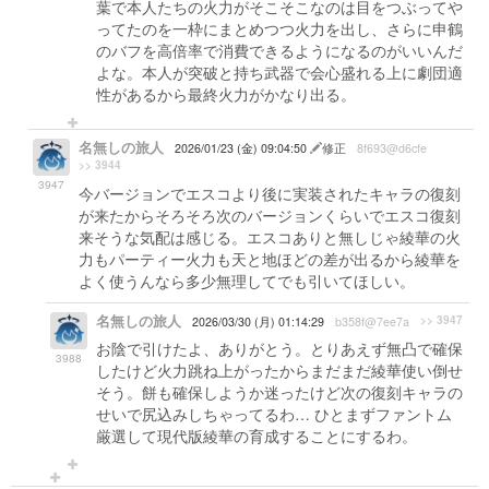
葉で本人たちの火力がそこそこなのは目をつぶってや
ってたのを一枠にまとめつつ火力を出し、さらに申鶴
のバフを高倍率で消費できるようになるのがいいんだ
よな。本人が突破と持ち武器で会心盛れる上に劇団適
性があるから最終火力がかなり出る。
名無しの旅人
2026/01/23 (金) 09:04:50
修正
8f693@d6cfe
>> 3944
3947
今バージョンでエスコより後に実装されたキャラの復刻
が来たからそろそろ次のバージョンくらいでエスコ復刻
来そうな気配は感じる。エスコありと無しじゃ綾華の火
力もパーティー火力も天と地ほどの差が出るから綾華を
よく使うんなら多少無理してでも引いてほしい。
名無しの旅人
>> 3947
2026/03/30 (月) 01:14:29
b358f@7ee7a
お陰で引けたよ、ありがとう。とりあえず無凸で確保
3988
したけど火力跳ね上がったからまだまだ綾華使い倒せ
そう。餅も確保しようか迷ったけど次の復刻キャラの
せいで尻込みしちゃってるわ… ひとまずファントム
厳選して現代版綾華の育成することにするわ。