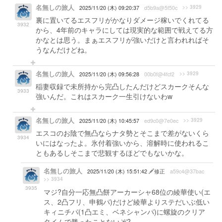
名無しの旅人
>> 3929
2025/11/20 (木) 09:20:37
d5b9a@5f50c
裏に置いてるエスフリがかなりダメージ稼いでくれてる
3932
から、4年前のキャラにしては現実的な範囲で戦えてる方
かなとは思う。まぁエスフリが強いだけと言われればそ
うなんだけどね。
名無しの旅人
>> 3929
2025/11/20 (木) 09:56:28
00b0f@4fcf2
稲妻収録で未所持から完凸したんだけどスカークそんな
3933
強いんだ。これはスカーク一生引けないわw
名無しの旅人
>> 3929
2025/11/20 (木) 10:45:57
ed9c0@7e0ec
エスコのお陰で無凸ならナタ勢とそこまで差がないくら
3934
いにはなったよ。氷付着強いから、溶解時に使われるこ
ともあるしそこまで悲観するほどでもないかな。
名無しの旅人
2025/11/20 (木) 15:51:42
修正
a59c4@37bac
>> 3934
3935
マジ?自分一応無凸餅アーカーシャ68位の綾華使い(エ
ス、2凸フリ、申鶴パ)だけど綾華よりステだいぶ低い
キィニチパ(1凸エミ、ベネシャンパ)に螺旋のクリア
タイムで勝ったことないぞ?