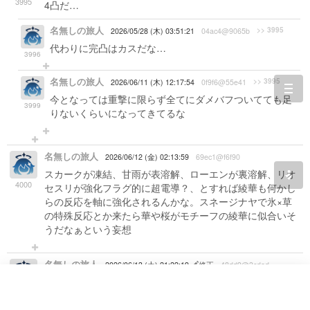
3995
4凸だ…
名無しの旅人
>> 3995
2026/05/28 (木) 03:51:21
04ac4@9065b
代わりに完凸はカスだな…
3996
名無しの旅人
>> 3995
2026/06/11 (木) 12:17:54
0f9f6@55e41
togg
今となっては重撃に限らず全てにダメバフついてても足
3999
navi
りないくらいになってきてるな
名無しの旅人
2026/06/12 (金) 02:13:59
69ec1@f6f90
スカークが凍結、甘雨が表溶解、ローエンが裏溶解、リオ
4000
セスリが強化フラグ的に超電導？、とすれば綾華も何かし
らの反応を軸に強化されるんかな。スネージナヤで氷×草
の特殊反応とか来たら華や桜がモチーフの綾華に似合いそ
うだなぁという妄想
名無しの旅人
2026/06/13 (土) 21:22:19
修正
48dd9@3cdad
テンプレの凍結軸(綾華無凸餅、申鶴2凸餅、エスコ1凸
4001
餅、フリーナ2凸無餅)と氷下地の裏溶解軸(綾華無凸餅、シ
トラリ1凸無餅、ドゥリン1凸餅、ニコ2凸餅)で3ローテ回