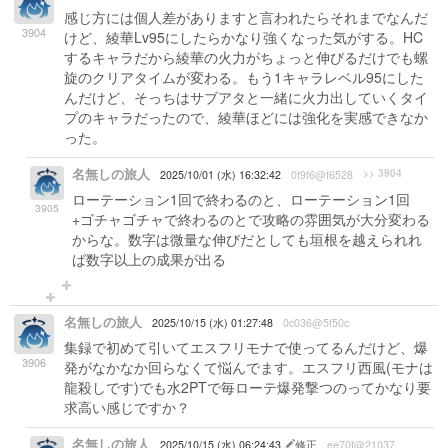
感じ方には個人差がありますと言われたらそれまでなんだ
3904
けど、綾華Lv95にしたらかなり強くなった気がする。HC
するキャラだから綾華の火力がちょっと伸びるだけでも螺
旋のクリアタイムが変わる。もう1キャラレベル95にした
んだけど、そっちはサブアタと一緒に火力出していくタイ
プのキャラだったので、綾華ほどには強化を実感できなか
った。
名無しの旅人
>> 3904
2025/10/01 (水) 16:32:42
0f9f6@f6528
ローテーション1回で終わるのと、ローテーション1回
3905
+ゴチャゴチャで終わるのとで攻略の雰囲気が大分変わる
からな。数字は微量な伸びだとしても垣根を越えられれ
ば数字以上の成果が出る
名無しの旅人
2025/10/15 (水) 01:27:48
0c036@5f50c
集録で初めて引いてエスフリモナで使ってるんだけど、爆
3906
発がなかなか回らなくて悩んでます。エスフリ西風(モナは
龍殺しです)でも水2PTで毎ローテ爆発撃つのってかなり要
求高い感じですか？
名無しの旅人
2025/10/15 (水) 06:24:43
修正
ee70f@21037