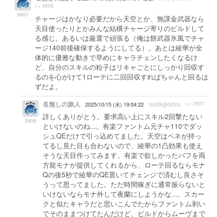
>> 3906
3907
チャージはかなり必要だから天空とか、無課金武器なら
天目使ったりとかみんな結構チャージ寄りのビルドして
る感じ。あるいは厳選で頑張る（俺は餅武器氷風でチャ
ージ140前後確保するようにしてる）。あとは綾華が全
体的に優雅な動きで早めにキャラチェンしたくなるけ
ど、自分のスキルの粒子はリキャごとにしっかり回収す
るのを心がけて1ローテに二回回収すればちゃんと回るは
ずだよ。
名無しの旅人
>> 3907
2025/10/15 (水) 19:04:22
0c036@5f50c
詳しくありがとう。要求高い上にスキル2回撃たない
3908
といけないのね...。有楽ファントム元チャ110でダッ
シュQEだけで引っ込めてました。天空はベネが持っ
てるし見た目も合わないので、綾華の1凸効果も使え
そうな天目作ってみます。有楽で欲しかったバフを両
方龍モナが提供してくれるから、ローテ回るならモナ
Qの後5秒で綾華のQE置いてチェンジで済むし良さそ
うって思ってました。ただ時間稼ぎに通常振らないと
いけないならモナ外して夜蘭にしようかな...。スカー
クと似たキャラだと思いこんでたからファントム剥い
でそのままつけてたんだけど、ビルドからムーヴまで