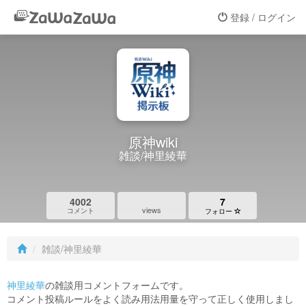
登録 / ログイン
原神wiki
雑談/神里綾華
4002
7
views
コメント
フォロー
雑談/神里綾華
神里綾華
の雑談用コメントフォームです。
コメント投稿ルールをよく読み用法用量を守って正しく使用しまし