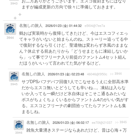
お二方ありがとうございます。エスコ復刻まちにはなり
3943
ますが編成更新の方向で徐々に準備しておきます。
名無しの旅人
2026/01/23 (金) 01:44:32
e5f04@7ee7a
鶴おば実装時から復帰してきたけど、今はエスコフィエっ
3944
てキャラがいないと始まらんのね。ストーリー追ってる中
で復刻するなら引くけど、聖遺物は変わらず氷風のままな
ん？休止する前あたりから「どうせまともに凍結しないか
ら」って事でフリーナ入り前提のファントム4セット組ん
だほうがいいって言われてた気がするけど。
名無しの旅人
>> 3944
2026/01/23 (金) 02:23:48
46046@5f50c
サブDPSバフデバフ回復1人でこなせるうえに全部高水準
3945
だからエスコ無いとどうしても辛いね...。凍結は入らな
いか入っても一瞬だけど氷自体はそこそこ通るみたいな
ボスがちょくちょくいるからファントム4のがいい気がす
る。エスコとフリーナの劇団拾ってたらファントムも集
まるしね。
名無しの旅人
>> 3945
2026/01/23 (金) 06:02:17
ee70f@21037
雑魚大量湧きステージならあれだけど、昔は心海＋万
3946