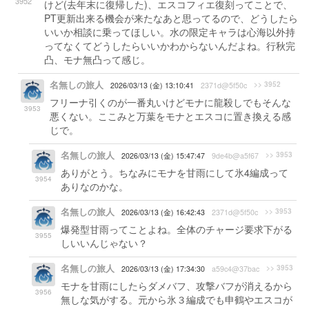
3952
けど(去年末に復帰した)、エスコフィエ復刻ってことで、
PT更新出来る機会が来たなあと思ってるので、どうしたら
いいか相談に乗ってほしい。水の限定キャラは心海以外持
ってなくてどうしたらいいかわからないんだよね。行秋完
凸、モナ無凸って感じ。
名無しの旅人
>> 3952
2026/03/13 (金) 13:10:41
2371d@5f50c
フリーナ引くのが一番丸いけどモナに龍殺しでもそんな
3953
悪くない。ここみと万葉をモナとエスコに置き換える感
じで。
名無しの旅人
>> 3953
2026/03/13 (金) 15:47:47
9de4b@a5f67
ありがとう。ちなみにモナを甘雨にして氷4編成って
3954
ありなのかな。
名無しの旅人
>> 3953
2026/03/13 (金) 16:42:43
2371d@5f50c
爆発型甘雨ってことよね。全体のチャージ要求下がる
3955
しいいんじゃない？
名無しの旅人
>> 3953
2026/03/13 (金) 17:34:30
a59c4@37bac
モナを甘雨にしたらダメバフ、攻撃バフが消えるから
3956
無しな気がする。元から氷３編成でも申鶴やエスコが