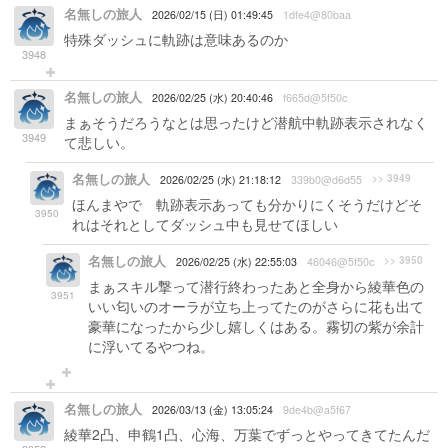
名無しの旅人
2026/02/15 (日) 01:49:45
1dfe4@80baa
特殊ダッシュに軌跡は意味あるのか
3948
名無しの旅人
2026/02/25 (水) 20:40:46
f665d@5f50c
まぁそうだろうなとは思ったけど潜航中軌跡表示されなく
3949
て悲しい。
名無しの旅人
>> 3949
2026/02/25 (水) 21:18:12
339b0@d6d55
ほんまやで 軌跡表示あっても分かりにくそうだけどそ
3950
れはそれとしてダッシュ中も見せてほしい
名無しの旅人
>> 3950
2026/02/25 (水) 22:55:03
46046@5f50c
まぁスキル撃って潜行終わったあと全身から綾華色の
3951
いい匂いのオーラが立ち上ってたのがさらに花も出て
豪華になったから少し嬉しくはある。霧切の紫が余計
に浮いてるやつね。
名無しの旅人
2026/03/13 (金) 13:05:24
9de4b@a5f67
綾華2凸、申鶴1凸、心海、万葉でずっとやってきてたんだ