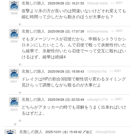
名無しの旅人
>> 3897
2025/09/28 (日) 16:21:53
592bc@1b60b
攻撃より氷の方が良いのは間違いないけどそれ変えても
3898
縮む時間って少しだから動きのほうが大事かも？
名無しの旅人
>> 3897
2025/09/28 (日) 17:07:39
6655e@4eb9a
そもダメージソースが召使だから、申鶴をシトラリかシ
3899
ロネンにしたいところ。んで召使で殴って炎耐性付いた
ら綾華で、氷耐性付いたら召使で〜って交互に殴ればい
けるはず。綾華は絶縁4
名無しの旅人
>> 3897
2025/09/28 (日) 19:59:43
135ff@5e79d
ドレイクはHPの割合3段階で耐性切り変わるタイミング
3901
見計らって調整しながら殴るのが大事だよ
名無しの旅人
>> 3897
2025/09/28 (日) 22:53:49
ed9c0@1c776
どちらがアタッカーの時でも溶解をうまく出来ればいけ
3903
るはずだよ。
名無しの旅人
2025/10/01 (水) 15:49:42
修正
29e0c@00af5