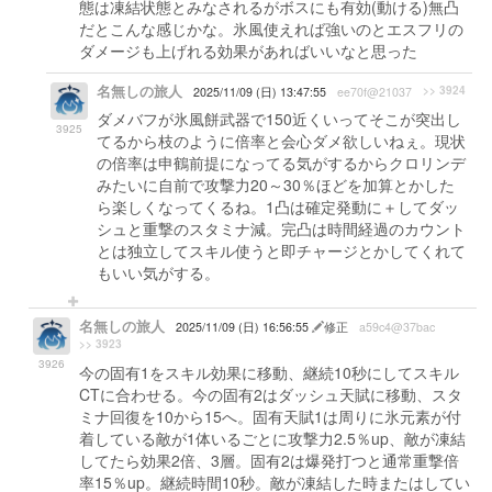
態は凍結状態とみなされるがボスにも有効(動ける)無凸
だとこんな感じかな。氷風使えれば強いのとエスフリの
ダメージも上げれる効果があればいいなと思った
名無しの旅人
>> 3924
2025/11/09 (日) 13:47:55
ee70f@21037
ダメバフが氷風餅武器で150近くいってそこが突出し
3925
てるから枝のように倍率と会心ダメ欲しいねぇ。現状
の倍率は申鶴前提になってる気がするからクロリンデ
みたいに自前で攻撃力20～30％ほどを加算とかした
ら楽しくなってくるね。1凸は確定発動に＋してダッ
シュと重撃のスタミナ減。完凸は時間経過のカウント
とは独立してスキル使うと即チャージとかしてくれて
もいい気がする。
名無しの旅人
2025/11/09 (日) 16:56:55
修正
a59c4@37bac
>> 3923
3926
今の固有1をスキル効果に移動、継続10秒にしてスキル
CTに合わせる。今の固有2はダッシュ天賦に移動、スタ
ミナ回復を10から15へ。固有天賦1は周りに氷元素が付
着している敵が1体いるごとに攻撃力2.5％up、敵が凍結
してたら効果2倍、3層。固有2は爆発打つと通常重撃倍
率15％up。継続時間10秒。敵が凍結した時またはしてい