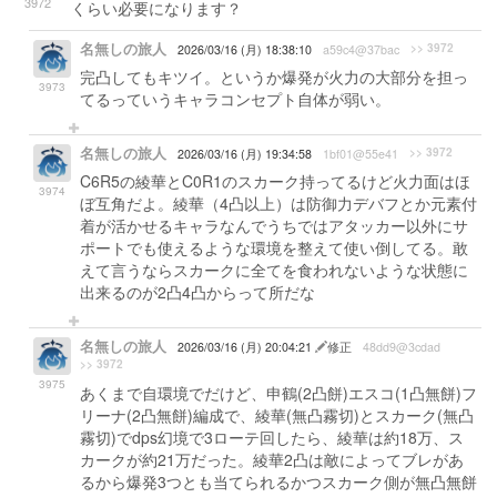
3972
くらい必要になります？
名無しの旅人
>> 3972
2026/03/16 (月) 18:38:10
a59c4@37bac
完凸してもキツイ。というか爆発が火力の大部分を担っ
3973
てるっていうキャラコンセプト自体が弱い。
名無しの旅人
>> 3972
2026/03/16 (月) 19:34:58
1bf01@55e41
C6R5の綾華とC0R1のスカーク持ってるけど火力面はほ
3974
ぼ互角だよ。綾華（4凸以上）は防御力デバフとか元素付
着が活かせるキャラなんでうちではアタッカー以外にサ
ポートでも使えるような環境を整えて使い倒してる。敢
えて言うならスカークに全てを食われないような状態に
出来るのが2凸4凸からって所だな
名無しの旅人
2026/03/16 (月) 20:04:21
修正
48dd9@3cdad
>> 3972
3975
あくまで自環境でだけど、申鶴(2凸餅)エスコ(1凸無餅)フ
リーナ(2凸無餅)編成で、綾華(無凸霧切)とスカーク(無凸
霧切)でdps幻境で3ローテ回したら、綾華は約18万、ス
カークが約21万だった。綾華2凸は敵によってブレがあ
るから爆発3つとも当てられるかつスカーク側が無凸無餅