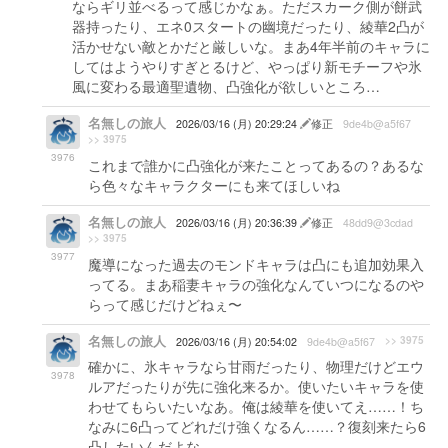
ならギリ並べるって感じかなぁ。ただスカーク側が餅武
器持ったり、エネ0スタートの幽境だったり、綾華2凸が
活かせない敵とかだと厳しいな。まあ4年半前のキャラに
してはようやりすぎとるけど、やっぱり新モチーフや氷
風に変わる最適聖遺物、凸強化が欲しいところ…
名無しの旅人
2026/03/16 (月) 20:29:24
修正
9de4b@a5f67
>> 3975
3976
これまで誰かに凸強化が来たことってあるの？あるな
ら色々なキャラクターにも来てほしいね
名無しの旅人
2026/03/16 (月) 20:36:39
修正
48dd9@3cdad
>> 3975
3977
魔導になった過去のモンドキャラは凸にも追加効果入
ってる。まあ稲妻キャラの強化なんていつになるのや
らって感じだけどねぇ〜
名無しの旅人
>> 3975
2026/03/16 (月) 20:54:02
9de4b@a5f67
確かに、氷キャラなら甘雨だったり、物理だけどエウ
3978
ルアだったりが先に強化来るか。使いたいキャラを使
わせてもらいたいなあ。俺は綾華を使いてえ……！ち
なみに6凸ってどれだけ強くなるん……？復刻来たら6
凸したいんだよな。