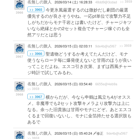
名無しの旅人
>> 3959
2026/03/14 (土) 16:28:33
48dd9@3cdad
今更氷風厳選するのは微妙だし劇団の厳選
>> 3965
3966
優先するのが良さそうやね。一応pt単位で攻撃力不足
しがちだからモナ千岩とは書いたけど、チャージキツ
いなら絶縁とかの2セット複合でチャージ稼ぐのも全
然アリだとは思う
名無しの旅人
>> 3959
2026/03/15 (日) 02:03:11
9de4b@a5f67
聖遺物どうするか考えてたんだけど、モナ
>> 3966
3967
使うならローテ毎に爆発使えないと甘雨のほうが良い
ってことだよね。エスコ引き次第、まずは西風チャー
ジ時計で試してみるわ。
名無しの旅人
2026/03/15 (日) 03:54:40
6655e@4eb9a
>> 3959
3968
横からだが、今なら申鶴は風立ち4がオスス
>> 3967
メ。非魔導でも2セット攻撃キメラより攻撃力は上に
なる。余った旧貴族は甘雨やモナにどぞ。あとエスコ
くるまで回復いないし、モナに金箔持たせる選択肢も
あるで
名無しの旅人
2026/03/15 (日) 05:40:24
修正
9de4b@a5f67
>> 3959