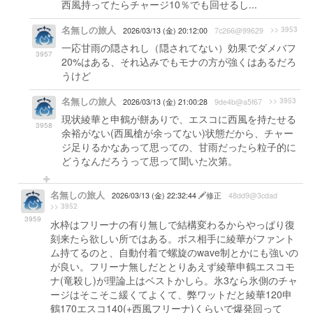
西風持ってたらチャージ10％でも回せるし...
名無しの旅人
>> 3953
2026/03/13 (金) 20:12:00
7c266@99629
一応甘雨の隠されし（隠されてない）効果でダメバフ
3957
20%はある、それ込みでもモナの方が強くはあるだろ
うけど
名無しの旅人
>> 3953
2026/03/13 (金) 21:00:28
9de4b@a5f67
現状綾華と申鶴が餅ありで、エスコに西風を持たせる
3958
余裕がない(西風槍が余ってない)状態だから、チャー
ジ足りるかなあって思っての、甘雨だったら粒子的に
どうなんだろうって思って聞いた次第。
名無しの旅人
2026/03/13 (金) 22:32:44
修正
48dd9@3cdad
>> 3952
3959
水枠はフリーナの有り無しで結構変わるからやっぱり復
刻来たら欲しい所ではある。ボス相手に綾華がファント
ム持てるのと、自動付着で螺旋のwave制とかにも強いの
が良い。フリーナ無しだととりあえず綾華申鶴エスコモ
ナ(竜殺し)が理論上はベストかしら。氷3なら氷側のチャ
ージはそこそこ緩くてよくて、弊ワットだと綾華120申
鶴170エスコ140(+西風フリーナ)くらいで爆発回って