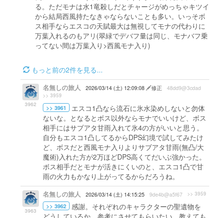
る。ただモナは水1竜殺しだとチャージがめっちゃキツイ
から結局西風持たなきゃならないことも多い。いっそボ
ス相手ならエスコの天賦最大は無視してモナの代わりに
万葉入れるのもアリ(翠緑でデバフ量は同じ、モナバフ乗
ってない間は万葉入り>西風モナ入り)
もっと前の2件を見る...
名無しの旅人
2026/03/14 (土) 12:09:08
修正
48dd9@3cdad
>> 3959
3962
エスコ1凸なら流石に氷水染めしないと勿体
>> 3961
ないな。となるとボス以外ならモナでいいけど、ボス
相手にはサブアタ甘雨入れて氷4の方がいいと思う。
自分もエスコ1凸してるからDPS幻境で試してみたけ
ど、ボスだと西風モナ入りよりサブアタ甘雨(無凸/大
魔術)入れた方が2万ほどDPS高くてだいぶ強かった。
ボス相手だとモナが活きにくいのと、エスコ1凸で甘
雨の火力もかなり上がってるからだろうね。
名無しの旅人
>> 3959
2026/03/14 (土) 14:15:25
9de4b@a5f67
感謝。それぞれのキャラクターの聖遺物を
>> 3962
3963
どうしているか、参考にさせてもらいたい。教えても