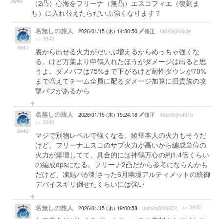
3940
（2凸）心海をフリーナ（無凸）エスコフィエ（復刻ま
ち）に入れ替えたらだいぶ強くなります？
名無しの旅人
2026/01/15 (木) 14:30:50
修正
8f693@d6cfe
>> 3940
3941
裏から出せる火力がだいぶ増えるからめっちゃ強くな
る。けど万葉より申鶴入れたほうがダメージは出ると思
うよ。ダメバフは75%まで下がるけど耐性ダウンが70%
まで増えてチーム全員に配るダメージ加算に旧貴族の攻
撃バフがあるから
名無しの旅人
2026/01/15 (木) 15:24:18
修正
48dd9@af91b
>> 3940
3942
マジで別物レベルで強くなる。綾華本人の火力もそうだ
けど、フリーナエスコのサブ火力が高いから編成単位の
火力が爆増してて、具合的には神鶴万心の約1.4倍くらい
の編成dpsになる。フリーナ2凸だから参考にならんかも
だけど、凍結パが刺さった6月幽境アルティメットの統御
デバイスギリ倒せたくらいには強い
名無しの旅人
>> 3940
2026/01/15 (木) 19:00:58
0ab2a@09882