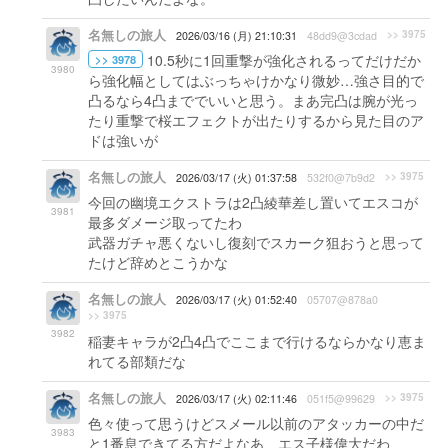
名無しの旅人
>> 3975
2026/03/16 (月) 21:10:31
48dd9@3cdad
10.5秒に1回重撃が強化されるってだけだか
>> 3978
3980
ら強化幅としてはぶっちゃけかなり微妙…強さ目的で
凸るなら4凸まででいいと思う。まあ完凸は腕が光っ
たり重撃で桜エフェクトが出たりするから見た目のア
ドは強いが
名無しの旅人
>> 3975
2026/03/17 (火) 01:37:58
532f0@7b9d2
今回の幽境エクストラは2凸綾華差し置いてエスコが
3981
最多ダメージ取ってたわ
武器ガチャ悪くないし復刻でスカーク狙おうと思って
たけど辞めとこうかな
名無しの旅人
2026/03/17 (火) 01:52:40
05707@878a0
>> 3975
3982
稲妻キャラが2凸4凸でここまで行けるならかなり恵ま
れてる部類だな
名無しの旅人
>> 3975
2026/03/17 (火) 02:11:46
051f5@99629
色々使って思うけどスメール以前のアタッカーの中だ
3983
と1番息できてる方だよなあ エス子様偉大だわ