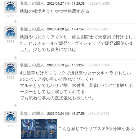
名無しの旅人
2026/04/27 (月) 11:29:38
46293@b9383
軌跡の秘境考えたやつ性格悪すぎる
3990
名無しの旅人
2026/04/28 (火) 17:47:47
fd038@094d7
軌跡やっとクリアできた。終曲剣闘士で天空剣で行けまし
3991
た。ヒルチャールで爆発1、ヴィシャップで爆発2回使いま
した。少しでも参考になれば
名無しの旅人
2026/05/19 (火) 15:23:57
39913@533bb
4凸綾華だけどミミックで爆発撃つとナタキャラでもない
3992
のにバリア凄い勢いで削れてびっくり
マルチとかでもバリア割、氷付着、防御デバフで溶解サポ
ーターとしても活躍してくれてる
でも流石に本人の直接強化も欲しいな
名無しの旅人
2026/05/24 (日) 16:27:59
a59c4@c3316
3993
こんな感じで今サブステ2個分率があふ