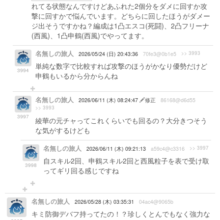
れてる状態なんですけどあふれた2個分をダメに回すか攻
撃に回すかで悩んでいます。どちらに回したほうがダメー
ジ出そうですかね？編成は1凸エスコ(死闘)、2凸フリーナ
(西風)、1凸申鶴(西風)でやってます。
名無しの旅人
>> 3993
2026/05/24 (日) 20:43:36
70fe3@0b1e5
単純な数字で比較すれば攻撃のほうがかなり優勢だけど
3994
申鶴もいるから分からんね
名無しの旅人
2026/06/11 (木) 08:24:47
修正
86168@d6d55
>> 3993
3997
綾華の元チャってこれくらいでも回るの？大分きつそう
な気がするけども
名無しの旅人
>> 3997
2026/06/11 (木) 09:21:13
a59c4@c3316
自スキル2回、申鶴スキル2回と西風粒子を表で受け取
3998
ってギリ回る感じですね
名無しの旅人
2026/05/28 (木) 03:35:31
04ac4@9065b
キミ防御デバフ持ってたの！？珍しくとんでもなく強力な