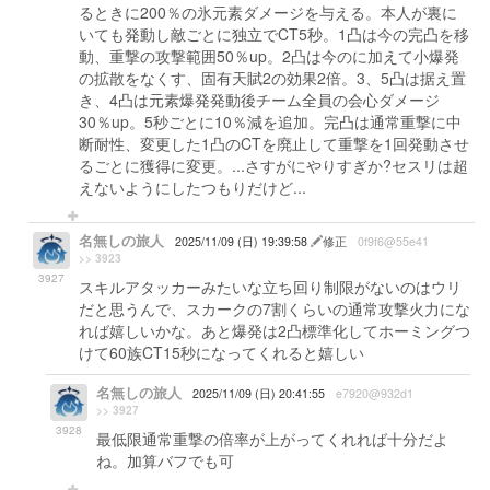
るときに200％の氷元素ダメージを与える。本人が裏に
いても発動し敵ごとに独立でCT5秒。1凸は今の完凸を移
動、重撃の攻撃範囲50％up。2凸は今のに加えて小爆発
の拡散をなくす、固有天賦2の効果2倍。3、5凸は据え置
き、4凸は元素爆発発動後チーム全員の会心ダメージ
30％up。5秒ごとに10％減を追加。完凸は通常重撃に中
断耐性、変更した1凸のCTを廃止して重撃を1回発動させ
るごとに獲得に変更。...さすがにやりすぎか?セスリは超
えないようにしたつもりだけど...
名無しの旅人
2025/11/09 (日) 19:39:58
修正
0f9f6@55e41
>> 3923
3927
スキルアタッカーみたいな立ち回り制限がないのはウリ
だと思うんで、スカークの7割くらいの通常攻撃火力にな
れば嬉しいかな。あと爆発は2凸標準化してホーミングつ
けて60族CT15秒になってくれると嬉しい
名無しの旅人
2025/11/09 (日) 20:41:55
e7920@932d1
>> 3927
3928
最低限通常重撃の倍率が上がってくれれば十分だよ
ね。加算バフでも可