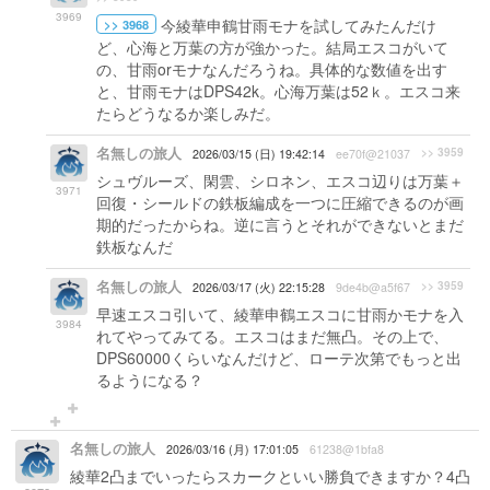
3969
今綾華申鶴甘雨モナを試してみたんだけ
>> 3968
ど、心海と万葉の方が強かった。結局エスコがいて
の、甘雨orモナなんだろうね。具体的な数値を出す
と、甘雨モナはDPS42k。心海万葉は52ｋ。エスコ来
たらどうなるか楽しみだ。
名無しの旅人
>> 3959
2026/03/15 (日) 19:42:14
ee70f@21037
シュヴルーズ、閑雲、シロネン、エスコ辺りは万葉＋
3971
回復・シールドの鉄板編成を一つに圧縮できるのが画
期的だったからね。逆に言うとそれができないとまだ
鉄板なんだ
名無しの旅人
>> 3959
2026/03/17 (火) 22:15:28
9de4b@a5f67
早速エスコ引いて、綾華申鶴エスコに甘雨かモナを入
3984
れてやってみてる。エスコはまだ無凸。その上で、
DPS60000くらいなんだけど、ローテ次第でもっと出
るようになる？
名無しの旅人
2026/03/16 (月) 17:01:05
61238@1bfa8
綾華2凸までいったらスカークといい勝負できますか？4凸