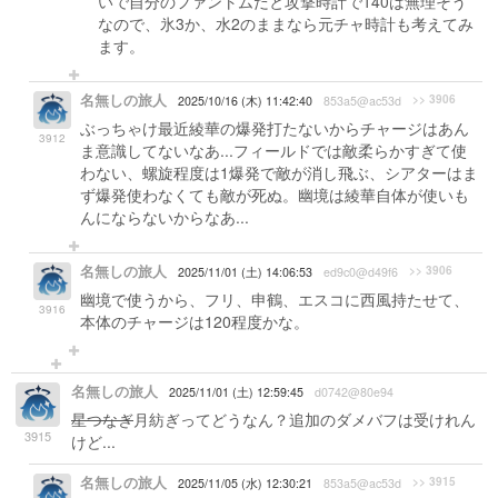
いで自分のファントムだと攻撃時計で140は無理そう
なので、氷3か、水2のままなら元チャ時計も考えてみ
ます。
名無しの旅人
>> 3906
2025/10/16 (木) 11:42:40
853a5@ac53d
ぶっちゃけ最近綾華の爆発打たないからチャージはあん
3912
ま意識してないなあ...フィールドでは敵柔らかすぎて使
わない、螺旋程度は1爆発で敵が消し飛ぶ、シアターはま
ず爆発使わなくても敵が死ぬ。幽境は綾華自体が使いも
んにならないからなあ...
名無しの旅人
>> 3906
2025/11/01 (土) 14:06:53
ed9c0@d49f6
幽境で使うから、フリ、申鶴、エスコに西風持たせて、
3916
本体のチャージは120程度かな。
名無しの旅人
2025/11/01 (土) 12:59:45
d0742@80e94
星つなぎ
月紡ぎってどうなん？追加のダメバフは受けれん
3915
けど...
名無しの旅人
>> 3915
2025/11/05 (水) 12:30:21
853a5@ac53d