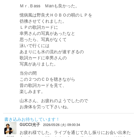
Ｍｒ.Ｂass Ｍanも良かった。
憶病風は野良犬ＨＯＢＯの唄のＬＰを
彷彿させてくれました。
ＬＰの歌詞カードに
幸男さんの写真があったなと
思ったら、写真がなくて
泳いで行くには
あまりにも水の流れが速すぎるの
歌詞カードに幸男さんの
写真がありました。
当分の間
この２つのＣＤを聴きながら
昔の歌詞カードを見て、
楽しみます。
山木さん、お疲れのようでしたので
お身体を労って下さいね。
書き込みお待ちしています！
GUCCI光子
2026/05/26 (火) 09:00:34
お疲れ様でした。ライブを通じて久し振りにお会い出来た
9748