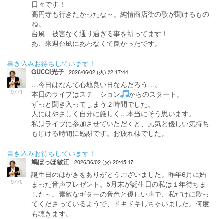
日々です！
高円寺も行きたかったな～。純情商店街の歌が聞けるもの
ね。
台風 被害なく通り過ぎる事を祈ってます！
あ、来週台風にあわなくて良かったです。
書き込みお待ちしています！
GUCCI光子
2026/06/02 (火) 22:17:44
…今日はなんて心地良い日なんだろう…。
9771
本日のライブはステ―ション
からのスタート。
ずっと聞き入ってしまう２時間でした。
人にはやさしく自分に厳しく…本当にそう思います。
私はライブに参加させていただくと、元気と優しい気持ち
も頂ける時間に感謝です。お疲れ様でした。
書き込みお待ちしています！
鳩ぽっぽ敏江
2026/06/02 (火) 20:45:17
誕生日のはがきをありがとうございました。昨年6月に始
9770
まった音声プレゼント。5月末が誕生日の私は１年待ちま
した～。素敵なギターの音色と優しい声で、私だけに歌っ
てくださっているようで、ドキドキしちゃいました。何度
も聴きます。