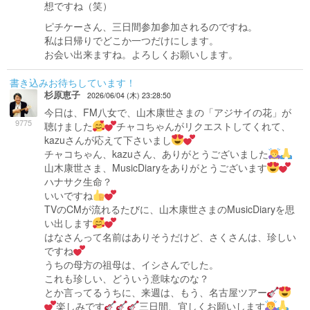
想ですね（笑）
ピチケーさん、三日間参加参加されるのですね。
私は日帰りでどこか一つだけにします。
お会い出来ますね。よろしくお願いします。
書き込みお待ちしています！
杉原恵子
2026/06/04 (木) 23:28:50
今日は、FM八女で、山木康世さまの「アジサイの花」が
9775
聴けました
チャコちゃんがリクエストしてくれて、
kazuさんが応えて下さいまし
チャコちゃん、kazuさん、ありがとうございました
山木康世さま、MusicDiaryをありがとうございます
ハナサク生命？
いいですね
TVのCMが流れるたびに、山木康世さまのMusicDiaryを思
い出します
はなさんって名前はありそうだけど、さくさんは、珍しい
ですね
うちの母方の祖母は、イシさんでした。
これも珍しい、どういう意味なのな？
とか言ってるうちに、来週は、もう、名古屋ツアー
楽しみです
三日間、宜しくお願いします