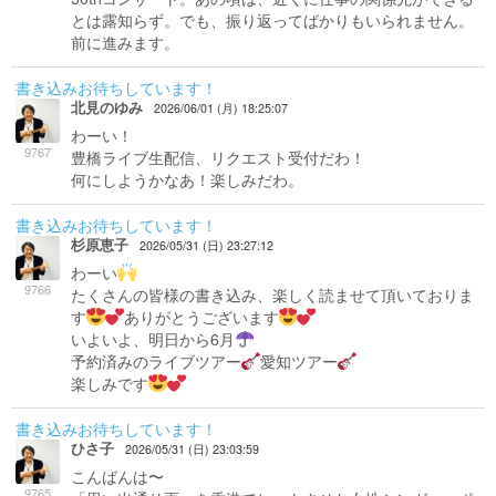
とは露知らず。でも、振り返ってばかりもいられません。
前に進みます。
書き込みお待ちしています！
北見のゆみ
2026/06/01 (月) 18:25:07
わーい！
9767
豊橋ライブ生配信、リクエスト受付だわ！
何にしようかなあ！楽しみだわ。
書き込みお待ちしています！
杉原恵子
2026/05/31 (日) 23:27:12
わーい
9766
たくさんの皆様の書き込み、楽しく読ませて頂いておりま
す
ありがとうございます
いよいよ、明日から6月
予約済みのライブツアー
愛知ツアー
楽しみです
書き込みお待ちしています！
ひさ子
2026/05/31 (日) 23:03:59
こんばんは〜
9765