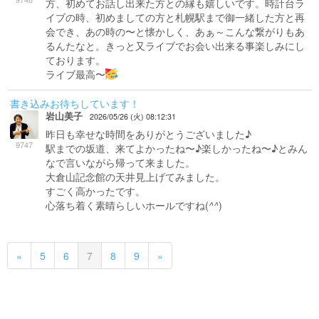
方、初めてお話し出来た方との縁も嬉しいです。時計台ラ
イブの時、初めましての方と札幌駅まで御一緒した方と再
会でき、あの時の〜と懐かしく、あぁ～こんな繋がりもあ
るんたなと。きっと又ライブでお会い出来る事楽しみにし
ております。
ライブ最高〜
書き込みお待ちしています！
岩山美子
2026/05/26 (火) 08:12:31
昨日も幸せな時間をありがとうございました♪
9747
駅までの坂道、来てよかったね〜♪楽しかったね〜♪とみん
なで言いながら帰って来ました。
大倉山記念館の天井見上げてみました。
すごく高かったです。
心落ち着く素晴らしいホールですね(
^^
)
«
5
6
7
8
9
»