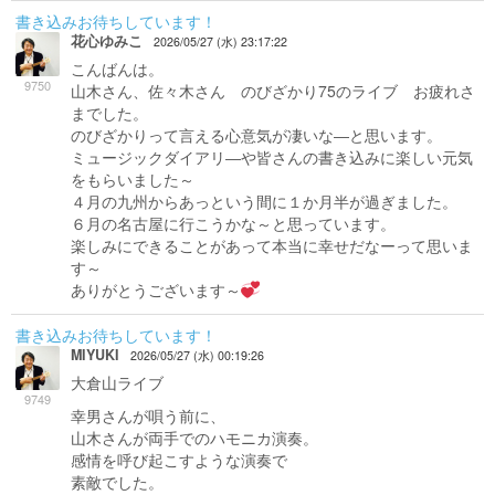
書き込みお待ちしています！
花心ゆみこ
2026/05/27 (水) 23:17:22
こんばんは。
9750
山木さん、佐々木さん のびざかり75のライブ お疲れさ
までした。
のびざかりって言える心意気が凄いな―と思います。
ミュージックダイアリ―や皆さんの書き込みに楽しい元気
をもらいました～
４月の九州からあっという間に１か月半が過ぎました。
６月の名古屋に行こうかな～と思っています。
楽しみにできることがあって本当に幸せだなーって思いま
す～
ありがとうございます～
書き込みお待ちしています！
MIYUKI
2026/05/27 (水) 00:19:26
大倉山ライブ
9749
幸男さんが唄う前に、
山木さんが両手でのハモニカ演奏。
感情を呼び起こすような演奏で
素敵でした。