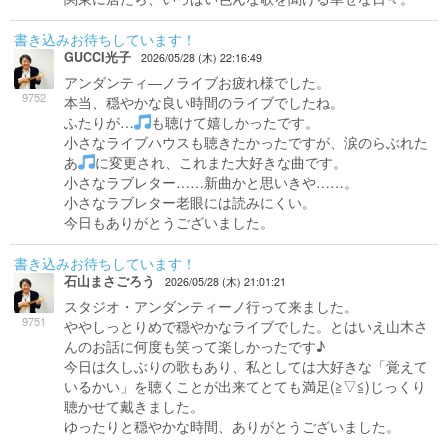
書き込みお待ちしています！
GUCCI光子
2026/05/28 (木) 22:16:49
アンダンティ―ノライブお疲れ様でした。
9752
本当、穏やかな良い時間のライブでしたね。
ふたりが…
も聴けて嬉しかったです。
小さなライブハウスも聴きたかったですが、涙のらぶれた
あ
に変更され、これまた大好きな曲です。
小さなラブレター……新曲かと思いきや……。
小さなラブレター老眼には読みにくい。
今日もありがとうございました。
書き込みお待ちしています！
石山まさごろう
2026/05/28 (木) 21:01:21
スタジオ・アンダンティーノ行って来ました。
9751
ややしっとりめで穏やかなライブでした。とはいえ山木さ
んのお話に何度も笑って楽しかったです♪
今日は久しぶりの歌もあり、私としては大好きな「覚えて
いるかい」を聴くことが出来てとても満足(⁠≧⁠▽⁠≦⁠)じっくり
聴かせて戴きました。
ゆったりと穏やかな時間、ありがとうございました。