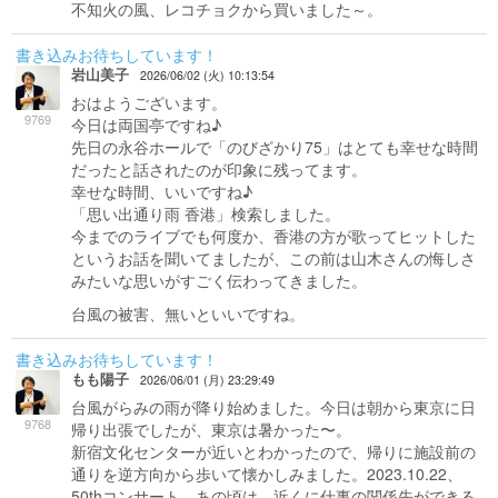
不知火の風、レコチョクから買いました～。
書き込みお待ちしています！
岩山美子
2026/06/02 (火) 10:13:54
おはようございます。
9769
今日は両国亭ですね♪
先日の永谷ホールで「のびざかり75」はとても幸せな時間
だったと話されたのが印象に残ってます。
幸せな時間、いいですね♪
「思い出通り雨 香港」検索しました。
今までのライブでも何度か、香港の方が歌ってヒットした
というお話を聞いてましたが、この前は山木さんの悔しさ
みたいな思いがすごく伝わってきました。
台風の被害、無いといいですね。
書き込みお待ちしています！
もも陽子
2026/06/01 (月) 23:29:49
台風がらみの雨が降り始めました。今日は朝から東京に日
9768
帰り出張でしたが、東京は暑かった〜。
新宿文化センターが近いとわかったので、帰りに施設前の
通りを逆方向から歩いて懐かしみました。2023.10.22、
50thコンサート。あの頃は、近くに仕事の関係先ができる