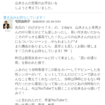
山木さんの営業のお手伝いを
しようと考えていました。
書き込みお待ちしています！
屯田由利子
2026/05/31 (日) 04:10:51
先日の「のびざかり７５」の、２day's 山木さんと幸男さ
9761
んのやり取りがとても楽しかったし、長い付き合いだから
こそのデュオも最高でした！久しぶりの山木さんのはもり
にもついついジーンと…やられました(^^♪
また機会がありましたら、是非とも宜しくお願い致しま
す！三の木もお待ちしています( ´艸｀)
昨日は新宿永谷ホールに行って来ました。「思い出通り
雨」を歌われた後で、
ふきのとう当時香港でこの歌をカバーしてデビューした女
性シンガーがいて、ヒットしてたんだけどソニーで誰もそ
んなこと教えてくれなっかたし、当時はSNSとかもない時
代だったから最近になって知ったんだけどあの当時知りた
かったよ。今はYouTubeでも聴くことが出来るから聴いて
みて！
っと言われたので、早速YouTubeで、
思い出通り雨 香港 検索