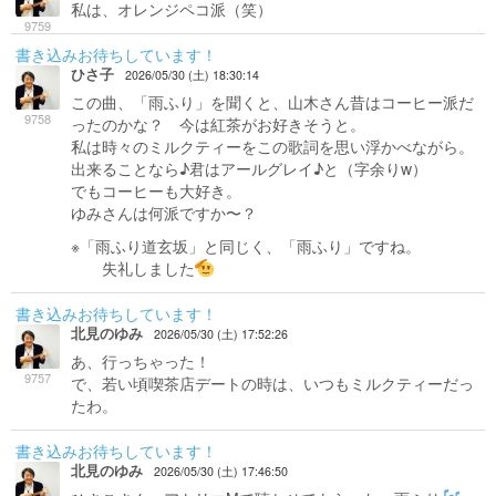
私は、オレンジペコ派（笑）
9759
書き込みお待ちしています！
ひさ子
2026/05/30 (土) 18:30:14
この曲、「雨ふり」を聞くと、山木さん昔はコーヒー派だ
9758
ったのかな？ 今は紅茶がお好きそうと。
私は時々のミルクティーをこの歌詞を思い浮かべながら。
出来ることなら♪君はアールグレイ♪と（字余りw）
でもコーヒーも大好き。
ゆみさんは何派ですか〜？
※「雨ふり道玄坂」と同じく、「雨ふり」ですね。
失礼しました
書き込みお待ちしています！
北見のゆみ
2026/05/30 (土) 17:52:26
あ、行っちゃった！
9757
で、若い頃喫茶店デートの時は、いつもミルクティーだっ
たわ。
書き込みお待ちしています！
北見のゆみ
2026/05/30 (土) 17:46:50