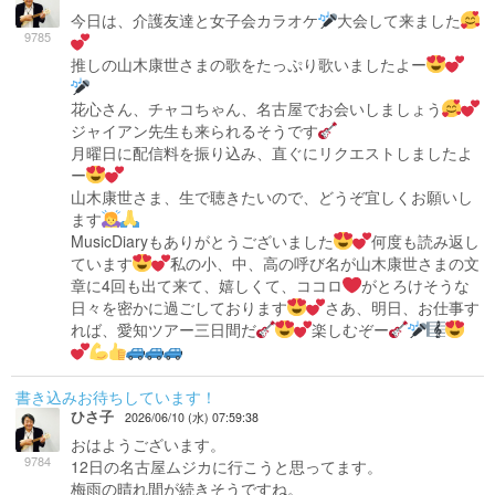
今日は、介護友達と女子会カラオケ
大会して来ました
9785
推しの山木康世さまの歌をたっぷり歌いましたよー
花心さん、チャコちゃん、名古屋でお会いしましょう
ジャイアン先生も来られるそうです
月曜日に配信料を振り込み、直ぐにリクエストしましたよ
ー
山木康世さま、生で聴きたいので、どうぞ宜しくお願いし
ます
MusicDiaryもありがとうございました
何度も読み返し
ています
私の小、中、高の呼び名が山木康世さまの文
章に4回も出て来て、嬉しくて、ココロ
がとろけそうな
日々を密かに過ごしております
さあ、明日、お仕事す
れば、愛知ツアー三日間だ
楽しむぞー
書き込みお待ちしています！
ひさ子
2026/06/10 (水) 07:59:38
おはようございます。
9784
12日の名古屋ムジカに行こうと思ってます。
梅雨の晴れ間が続きそうですね。