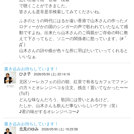
で聴くことができました。
皆さんも是非是非検索してみてくださいね。
ふきのとうの時代にはるか遠い香港で山木さんの作ったメ
ロディーがかの国のシンガーの声で歌われていたなんて感
動ですよね。出来たら山木さんのご両親がご存命の時に教
えて下さってもと、ソニーの関係者に怒っています。(# ﾟ
Дﾟ)
山木さんの詩や曲が色々な所に羽ばたいていってくれると
いいなぁ
書き込みお待ちしています！
ひさ子
2026/05/30 (土) 20:14:16
北区ソーレカフェの日の朝、紅茶で有名なカフェでファン
9760
の方々とオレンジペコを注文。残念！置いてなかった〜〜
(ToT)
どんな味なんだろう、歌詞には苦いとあるけど。
たしか、山木さんも飲んだ事ないらしいウワサ（笑）
♪君の味がするオレンジペコ〜♪
書き込みお待ちしています！
北見のゆみ
2026/05/30 (土) 19:25:58