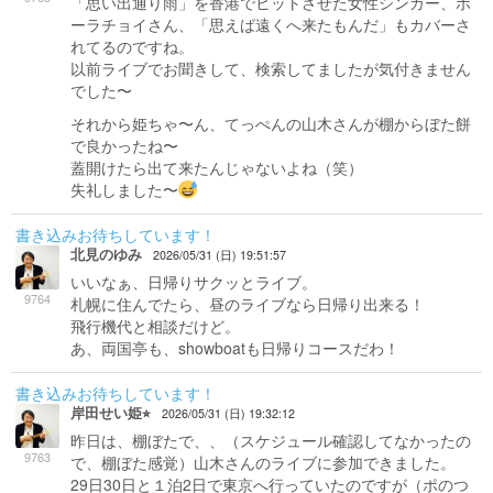
「思い出通り雨」を香港でヒットさせた女性シンガー、ポ
ーラチョイさん、「思えば遠くへ来たもんだ」もカバーさ
れてるのですね。
以前ライブでお聞きして、検索してましたが気付きません
でした〜
それから姫ちゃ〜ん、てっぺんの山木さんが棚からぼた餅
で良かったね〜
蓋開けたら出て来たんじゃないよね（笑）
失礼しました〜
書き込みお待ちしています！
北見のゆみ
2026/05/31 (日) 19:51:57
いいなぁ、日帰りサクッとライブ。
9764
札幌に住んでたら、昼のライブなら日帰り出来る！
飛行機代と相談だけど。
あ、両国亭も、showboatも日帰りコースだわ！
書き込みお待ちしています！
岸田せい姫⭐︎
2026/05/31 (日) 19:32:12
昨日は、棚ぼたで、、（スケジュール確認してなかったの
9763
で、棚ぼた感覚）山木さんのライブに参加できました。
29日30日と１泊2日で東京へ行っていたのですが（ポのつ