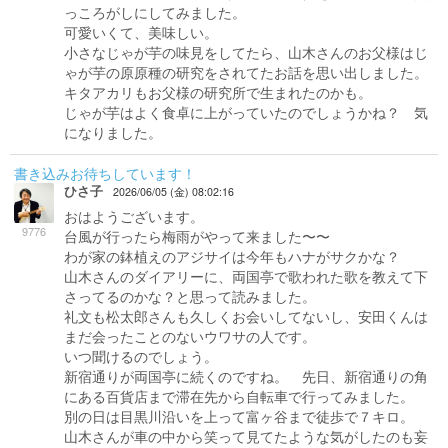
っころがしにしてみました。
可愛いくて、美味しい。
小さなじゃが芋の味見をしてたら、山木さんのお父様はじ
ゃが芋の原原種の研究をされてたお話を思い出しました。
キタアカリもお父様の研究所で生まれたのかも。
じゃが芋はよく食卓に上がっていたのでしょうかね？ 気
になりました。
書き込みお待ちしています！
ひさ子
2026/06/05 (金) 08:02:16
おはようございます。
9776
台風が行ったら梅雨がやって来ました〜〜
わが家の鉢植えのアジサイは今年もハナがサクかな？
山木さんのダイアリーに、両国亭で歌われた歌を教えて下
さってるのかな？と思って読みました。
礼文も松太郎さんも久しくお会いしてないし、安田くんは
まだ会ったことのないウワサの人です。
いつ聞けるのでしょう。
新宿通りが両国亭に続くのですね。 先日、新宿通りの角
にある百貨店まで滞在先から自転車で行ってみました。
別の日は目黒川沿いを上って富ヶ谷まで徒歩で７キロ。
山木さんが車の中から笑って見てたような気がしたのも妄