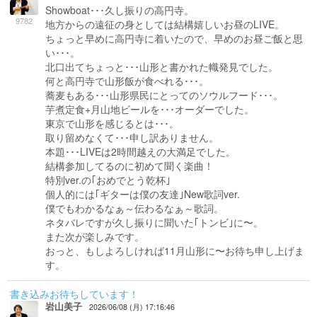
Showboat･･･久し振りの高円寺。
9782
地方からの遠征の身としては結構嬉しいお昼のLIVE。
ちょっと早めに高円寺に着いたので、早めのお昼ご飯と思
い･･･。
北口出てちょっと･･･山形と書かれた幟発見でした。
何と高円寺で山形飯が食べれる･･･。
蕎麦もある･･･山形県民にとってのソウルフード･･･。
芋煮定食+月山地ビールを･･･オーダーでした。
東京で山形を感じるとは･･･。
取り留めなくて･･･申し訳ありません。
本題･･･LIVEは2時間越えの大満足でした。
結構参加してるのに初めて聞く楽曲！
特別ver.の｢おめでとう乾杯｣
個人的には｢ギターは僕の友達｣New歌詞ver.
僕でもわかるなぁ～伝わるなぁ～歌詞。
ネタバレですが久し振りに聞いた｢トンビ｣に〜。
また次が楽しみです。
おっと、もしよろしければ11月山形に〜お待ち申し上げま
す。
書き込みお待ちしています！
岩山美子
2026/06/08 (月) 17:16:46