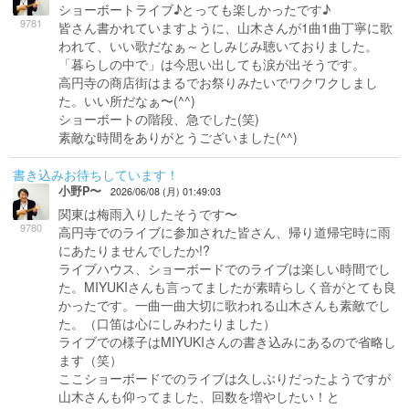
ショーボートライブ♪とっても楽しかったです♪
9781
皆さん書かれていますように、山木さんが1曲1曲丁寧に歌
われて、いい歌だなぁ～としみじみ聴いておりました。
「暮らしの中で」は今思い出しても涙が出そうです。
高円寺の商店街はまるでお祭りみたいでワクワクしまし
た。いい所だなぁ〜(^^)
ショーボートの階段、急でした(笑)
素敵な時間をありがとうございました(^^)
書き込みお待ちしています！
小野P〜
2026/06/08 (月) 01:49:03
関東は梅雨入りしたそうです〜
9780
高円寺でのライブに参加された皆さん、帰り道帰宅時に雨
にあたりませんでしたか!?
ライブハウス、ショーボードでのライブは楽しい時間でし
た。MIYUKIさんも言ってましたが素晴らしく音がとても良
かったです。一曲一曲大切に歌われる山木さんも素敵でし
た。（口笛は心にしみわたりました）
ライブでの様子はMIYUKIさんの書き込みにあるので省略し
ます（笑）
ここショーボードでのライブは久しぶりだったようですが
山木さんも仰ってました、回数を増やしたい！と