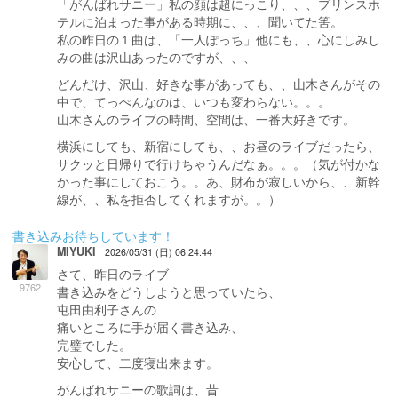
「がんばれサニー」私の顔は超にっこり、、、プリンスホ
テルに泊まった事がある時期に、、、聞いてた筈。
私の昨日の１曲は、「一人ぽっち」他にも、、心にしみし
みの曲は沢山あったのですが、、、
どんだけ、沢山、好きな事があっても、、山木さんがその
中で、てっぺんなのは、いつも変わらない。。。
山木さんのライブの時間、空間は、一番大好きです。
横浜にしても、新宿にしても、、お昼のライブだったら、
サクッと日帰りで行けちゃうんだなぁ。。。（気が付かな
かった事にしておこう。。あ、財布が寂しいから、、新幹
線が、、私を拒否してくれますが。。）
書き込みお待ちしています！
MIYUKI
2026/05/31 (日) 06:24:44
さて、昨日のライブ
9762
書き込みをどうしようと思っていたら、
屯田由利子さんの
痛いところに手が届く書き込み、
完璧でした。
安心して、二度寝出来ます。
がんばれサニーの歌詞は、昔