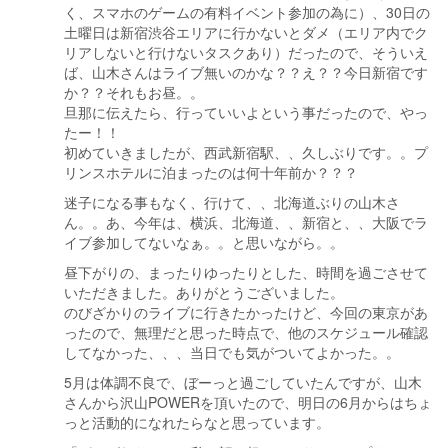
く、スマホのゲームの有料イベント参加の為に）、30日の
土曜日は新宿渋谷エリアに行かないとダメ（エリア内でク
リアしないと行けないタスクあり）だったので、そういえ
ば、山木さんはライブ無いのかな？？え？？今日新宿です
か？？それもお昼。。
旦那に伝えたら、行っていいよという事だったので、やっ
たー！！
初めていきましたが、西武新宿駅、、久しぶりです。。プ
リンスホテルに泊まったのは何十年前か？？？
迷子になる事もなく、行けて、、北海道ぶりの山木さ
ん。。あ、今年は、横浜、北海道、、新宿と、、大阪でラ
イブ参加してないなぁ。。と思いながら。。
昼下がりの、まったりゆったりとした、時間を過ごさせて
いただきました。ありがとうございました。
のびざかりのライブに行きたかったけど、今回の東京があ
ったので、無理だと思った時点で、他のスケジュール確認
してなかった、、、当日でも気がついてよかった。。
5月は体調不良で、ぼーっと過ごしていたんですが、山木
さんから沢山POWERを頂いたので、明日の6月からはちょ
っと活動的になれたらなと思っています。