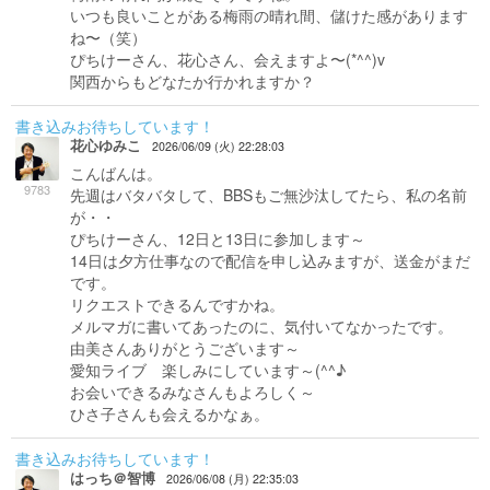
いつも良いことがある梅雨の晴れ間、儲けた感があります
ね〜（笑）
ぴちけーさん、花心さん、会えますよ〜(*^^)v
関西からもどなたか行かれますか？
書き込みお待ちしています！
花心ゆみこ
2026/06/09 (火) 22:28:03
こんばんは。
9783
先週はバタバタして、BBSもご無沙汰してたら、私の名前
が・・
ぴちけーさん、12日と13日に参加します～
14日は夕方仕事なので配信を申し込みますが、送金がまだ
です。
リクエストできるんですかね。
メルマガに書いてあったのに、気付いてなかったです。
由美さんありがとうございます～
愛知ライブ 楽しみにしています～(^^♪
お会いできるみなさんもよろしく～
ひさ子さんも会えるかなぁ。
書き込みお待ちしています！
はっち＠智博
2026/06/08 (月) 22:35:03