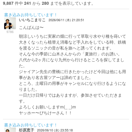
9,887
件中
241
から
280
までを表示しています。
書き込みお待ちしています！
いいちこまりこ
2026/06/11 (木) 21:20:51
こんばんは〜
9786
朝涼しいうちに実家の畑に行って草取り水やり種を蒔いて
大きくなったら植替え消毒など手入れをしている時、鉄橋
を渡るソニックの音が私を旅へと誘ってくれます。
そんな今の季節に山木さんからの「夏旅行」のお誘い。
八代から2ヶ月になり九州から行けるところを探してまし
た。
ジャイアン先生の豊橋に行きたかったけど今回は他にも用
事があり名古屋ツアーは諦めてました。
ところ、土曜日の用事がキャンセルになり行けるようにな
りました。
一日だけ日帰りではありますが、参加させていただきま
す。
よろしくお願いしますm(_ _)m
ヤッホー〜ぴちけーさん！！
書き込みお待ちしています！
杉原恵子
2026/06/10 (水) 23:55:18