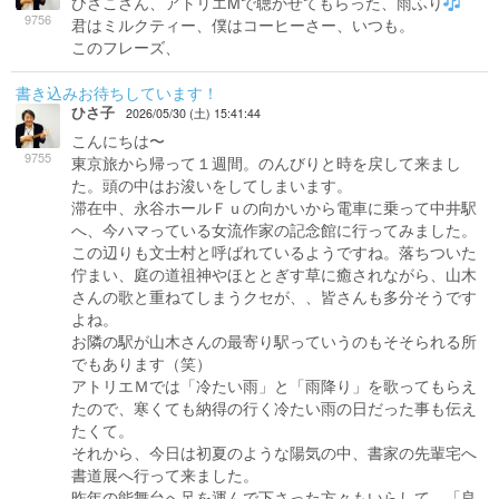
ひさこさん、アトリエMで聴かせてもらった、雨ふり
9756
君はミルクティー、僕はコーヒーさー、いつも。
このフレーズ、
書き込みお待ちしています！
ひさ子
2026/05/30 (土) 15:41:44
こんにちは〜
9755
東京旅から帰って１週間。のんびりと時を戻して来まし
た。頭の中はお浚いをしてしまいます。
滞在中、永谷ホールＦｕの向かいから電車に乗って中井駅
へ、今ハマっている女流作家の記念館に行ってみました。
この辺りも文士村と呼ばれているようですね。落ちついた
佇まい、庭の道祖神やほととぎす草に癒されながら、山木
さんの歌と重ねてしまうクセが、、皆さんも多分そうです
よね。
お隣の駅が山木さんの最寄り駅っていうのもそそられる所
でもあります（笑）
アトリエＭでは「冷たい雨」と「雨降り」を歌ってもらえ
たので、寒くても納得の行く冷たい雨の日だった事も伝え
たくて。
それから、今日は初夏のような陽気の中、書家の先輩宅へ
書道展へ行って来ました。
昨年の能舞台へ足を運んで下さった方々もいらして、「良