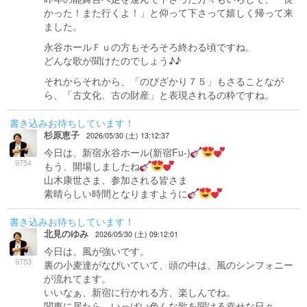
かった！また行くよ！」と仰って下さって嬉しく帰って来
ました。
永谷ホールＦｕの方もそろそろ終わる頃ですね。
どんな歌が聞けたのでしょう♪♪
それからそれから、「のびざかり７５」もさることなが
ら、「古文化、古の財産」と表現されるの粋ですね。
書き込みお待ちしています！
杉原恵子
2026/05/30 (土) 13:12:37
今日は、新宿永谷ホール(新宿Fu-)
9754
もう、開場しましたね
山木康世さま、参加される皆さま
素晴らしい時間となりますように
書き込みお待ちしています！
北見のゆみ
2026/05/30 (土) 09:12:01
今日は、風が強いです。
9753
裏の小麦達がなびいていて、頭の中は、風のシンフォニー
が流れてます。
いいなぁ、新宿に行かれる方、楽しんでね。
関東に居たら、いっぱい色んな歌を聞ける幸せな日々。