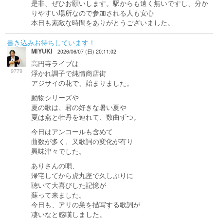
是非、ぜひお願いします。駅からも遠く無いですし、分か
りやすい場所なので参加される人も安心
本日も素敵な時間をありがとうございました。
書き込みお待ちしています！
MIYUKI
2026/06/07 (日) 20:11:02
高円寺ライブは
9779
浮かれ調子で純情商店街
アジサイの花で、始まりました。
動物シリーズや
夏の歌は、君の好きな暑い夏や
夏は燕と牡丹を連れて、数曲ずつ。
今日はアンコールも含めて
曲数が多く、又歌詞の変化が有り
興味津々でした。
ありさんの唄、
帰宅してから虎丸座で久しぶりに
聴いて大喜びした記憶が
蘇って来ました。
今日も、アリの巣を描写する歌詞が
凄いなと感嘆しました。