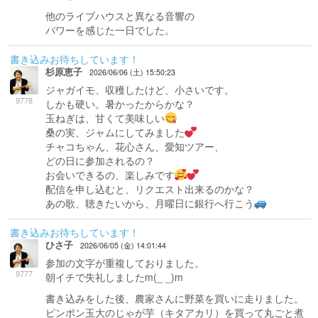
他のライブハウスと異なる音響の
パワーを感じた一日でした。
書き込みお待ちしています！
杉原恵子
2026/06/06 (土) 15:50:23
ジャガイモ、収穫したけど、小さいです。
9778
しかも硬い。暑かったからかな？
玉ねぎは、甘くて美味しい
桑の実、ジャムにしてみました
チャコちゃん、花心さん、愛知ツアー、
どの日に参加されるの？
お会いできるの、楽しみです
配信を申し込むと、リクエスト出来るのかな？
あの歌、聴きたいから、月曜日に銀行へ行こう
書き込みお待ちしています！
ひさ子
2026/06/05 (金) 14:01:44
参加の文字が重複しておりました。
9777
朝イチで失礼しましたm(_ _)m
書き込みをした後、農家さんに野菜を買いに走りました。
ピンポン玉大のじゃが芋（キタアカリ）を買って丸ごと煮