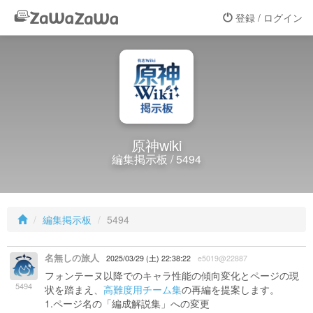
登録 / ログイン
原神wiki
編集掲示板 / 5494
編集掲示板
5494
名無しの旅人
2025/03/29 (土) 22:38:22
e5019@22887
フォンテーヌ以降でのキャラ性能の傾向変化とページの現
5494
状を踏まえ、
高難度用チーム集
の再編を提案します。
1.ページ名の「編成解説集」への変更