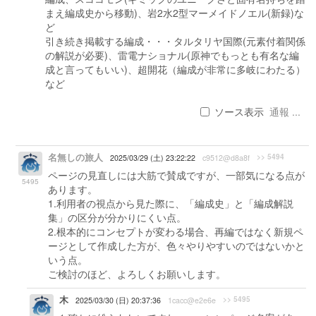
まえ編成史から移動)、岩2水2型マーメイドノエル(新録)な
ど
引き続き掲載する編成・・・タルタリヤ国際(元素付着関係
の解説が必要)、雷電ナショナル(原神でもっとも有名な編
成と言ってもいい)、超開花（編成が非常に多岐にわたる）
など
ソース表示
通報 ...
名無しの旅人
>> 5494
2025/03/29 (土) 23:22:22
c9512@d8a8f
ページの見直しには大筋で賛成ですが、一部気になる点が
5495
あります。
1.利用者の視点から見た際に、「編成史」と「編成解説
集」の区分が分かりにくい点。
2.根本的にコンセプトが変わる場合、再編ではなく新規ペ
ージとして作成した方が、色々やりやすいのではないかと
いう点。
ご検討のほど、よろしくお願いします。
木
>> 5495
2025/03/30 (日) 20:37:36
1cacc@e2e6e