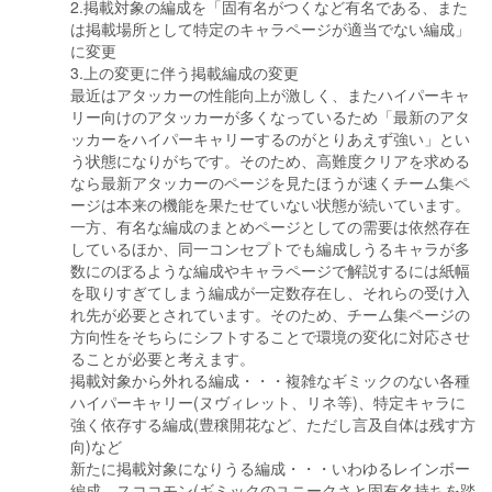
2.掲載対象の編成を「固有名がつくなど有名である、また
は掲載場所として特定のキャラページが適当でない編成」
に変更
3.上の変更に伴う掲載編成の変更
最近はアタッカーの性能向上が激しく、またハイパーキャ
リー向けのアタッカーが多くなっているため「最新のアタ
ッカーをハイパーキャリーするのがとりあえず強い」とい
う状態になりがちです。そのため、高難度クリアを求める
なら最新アタッカーのページを見たほうが速くチーム集ペ
ージは本来の機能を果たせていない状態が続いています。
一方、有名な編成のまとめページとしての需要は依然存在
しているほか、同一コンセプトでも編成しうるキャラが多
数にのぼるような編成やキャラページで解説するには紙幅
を取りすぎてしまう編成が一定数存在し、それらの受け入
れ先が必要とされています。そのため、チーム集ページの
方向性をそちらにシフトすることで環境の変化に対応させ
ることが必要と考えます。
掲載対象から外れる編成・・・複雑なギミックのない各種
ハイパーキャリー(ヌヴィレット、リネ等)、特定キャラに
強く依存する編成(豊穣開花など、ただし言及自体は残す方
向)など
新たに掲載対象になりうる編成・・・いわゆるレインボー
編成、スココモン(ギミックのユニークさと固有名持ちを踏