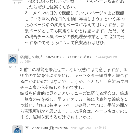
1.確かに紛らわしいですね・・・いいページ名案があ
5497
ったらぜひご提案ください。
2.「メインの目的で機能していないページをまだ機能
している副次的な目的を軸に再編しよう」という案の
ためページ名の変更をベースに考えてはいますが、新
規ページとしても問題ないかとは思います。ただ、そ
の場合チーム集ページの後処理が作業として追加で発
生するのでそちらについて良案あればぜひ。
名無しの旅人
2025/03/30 (日) 17:01:38
修正
e24a4@4d0b8
>> 5494
5496
3.前半の機能を果たせていない状態には同意しますが、3.
後半の要望を実現するには、キャラクター編成史と統合す
るのがよいのではないでしょうか。もともと、高難易度用
チーム集から分岐したものですし。
編成を俯瞰的に見たいというニーズに応える場合は、編成
一覧表のみを残し、星５アタッカー毎に代表的な編成を１
つ載せ、詳細は各キャラページ参照とすれば、手間の面か
ら実現可能かと思います。この場合は、ページ名はそのま
まで、運用を変えるだけでもよいかと。
木
>> 5496
2025/03/30 (日) 23:53:56
e5019@e2e6e