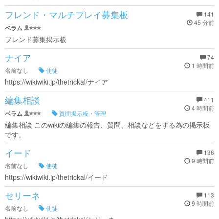
フレンド・マルチプレイ募集板
141
45 分前
ベラム
フレンド募集掲示板
ナイア
74
1 時間前
名前なし
使徒
https://wikiwiki.jp/thetrickal/ナイア
編集相談
411
4 時間前
ベラム
質問掲示板・管理
編集相談 このwikiの編集の報告、質問、相談などをする為の掲示板
です。
イード
136
9 時間前
名前なし
使徒
https://wikiwiki.jp/thetrickal/イード
セリーネ
113
9 時間前
名前なし
使徒