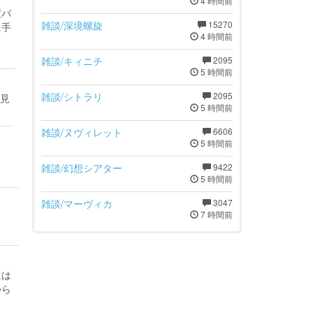
4 時間前
度バ
雑談/深境螺旋
15270
に手
4 時間前
雑談/キィニチ
2095
5 時間前
雑談/シトラリ
2095
見
5 時間前
雑談/ヌヴィレット
6606
5 時間前
雑談/幻想シアター
9422
5 時間前
雑談/マーヴィカ
3047
7 時間前
には
から