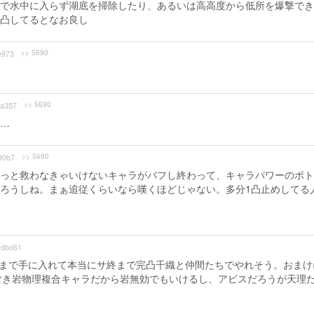
で水中に入らず湖底を掃除したり、あるいは高高度から低所を爆撃でき
凸してるとなお良し
>> 5690
e973
>> 5690
a357
…
>> 5690
90b7
っと救わなきゃいけないキャラがバフし終わって、キャラパワーのボト
ろうしね。まぁ追従くらいなら嘆くほどじゃない。多分1凸止めしてる
dbd61
)まで手に入れて本当にサ終まで完凸千織と仲間たちでやれそう。おまけ
付き岩物理複合キャラだから岩無効でもいけるし、アビスだろうが天理