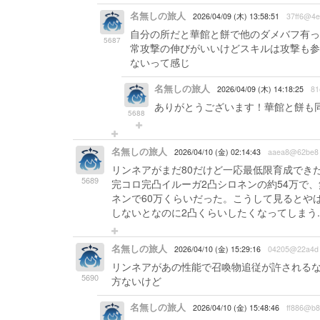
名無しの旅人
2026/04/09 (木) 13:58:51
37ff6@4e
自分の所だと華館と餅で他のダメバフ有っ
5687
常攻撃の伸びがいいけどスキルは攻撃も参
ないって感じ
名無しの旅人
2026/04/09 (木) 14:18:25
81
ありがとうございます！華館と餅も
5688
名無しの旅人
2026/04/10 (金) 02:14:43
aaea8@62be8
リンネアがまだ80だけど一応最低限育成でき
5689
完コロ完凸イルーガ2凸シロネンの約54万で、
ネンで60万くらいだった。こうして見るとや
しないとなのに2凸くらいしたくなってしまう..
名無しの旅人
2026/04/10 (金) 15:29:16
04205@22a4d
リンネアがあの性能で召喚物追従が許されるな
5690
方ないけど
名無しの旅人
2026/04/10 (金) 15:48:46
ff886@b8