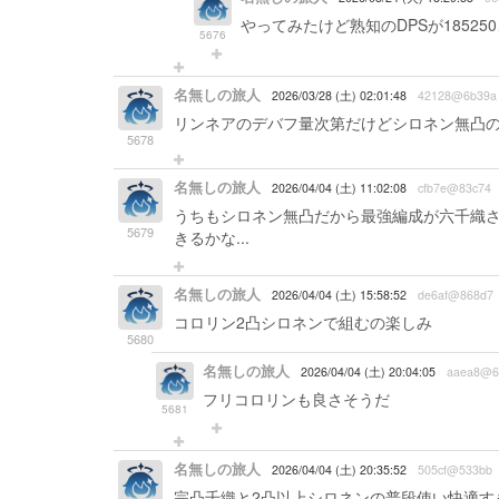
やってみたけど熟知のDPSが18525
5676
名無しの旅人
2026/03/28 (土) 02:01:48
42128@6b39a
リンネアのデバフ量次第だけどシロネン無凸の
5678
名無しの旅人
2026/04/04 (土) 11:02:08
cfb7e@83c74
うちもシロネン無凸だから最強編成が六千織
5679
きるかな...
名無しの旅人
2026/04/04 (土) 15:58:52
de6af@868d7
コロリン2凸シロネンで組むの楽しみ
5680
名無しの旅人
2026/04/04 (土) 20:04:05
aaea8@6
フリコロリンも良さそうだ
5681
名無しの旅人
2026/04/04 (土) 20:35:52
505cf@533bb
完凸千織と2凸以上シロネンの普段使い快適す