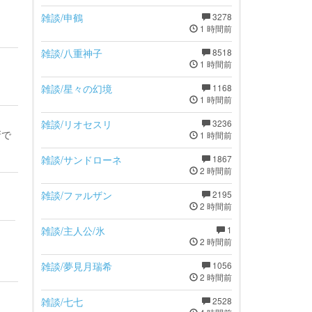
雑談/申鶴
3278
1 時間前
雑談/八重神子
8518
1 時間前
雑談/星々の幻境
1168
1 時間前
雑談/リオセスリ
3236
新で
1 時間前
雑談/サンドローネ
1867
2 時間前
雑談/ファルザン
2195
2 時間前
雑談/主人公/氷
1
2 時間前
雑談/夢見月瑞希
1056
2 時間前
雑談/七七
2528