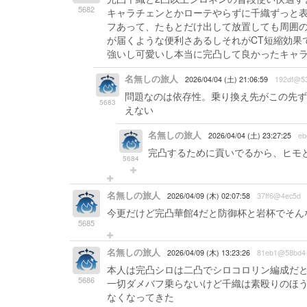
5682
キャラチェンとかローテやらずに千織ずっと
フあって、たもとだけ出して放置しても周囲
が届くような便利さあるしそれがCT短縮効果
強いし可愛いし本当に完凸して良かったキャ
名無しの旅人
2026/04/04 (土) 21:06:59
192df@5
問題なのは依存性。乗り換え先がこの先ず
5683
えない
名無しの旅人
2026/04/04 (土) 23:27:25
eb
完凸するために貢いでるから、ヒモ
5684
名無しの旅人
2026/04/09 (木) 02:07:58
37ff6@4ec5d
今更だけど完凸華館4だと防御杯と岩杯でそん
5685
名無しの旅人
2026/04/09 (木) 13:23:26
81eb1@58bd4
本人は完凸シロは二凸でシロコロリン編成だ
5686
一切ダメバフ乗らないけど千織は素殴りのほ
なくなってきた