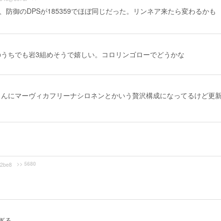
0、防御のDPSが185359でほぼ同じだった。リンネア来たら変わるかも
うちでも岩3組めそうで嬉しい。コロリンゴローでどうかな
さんにマーヴィカフリーナシロネンとかいう贅沢構成になってるけど更
>> 5680
2be8
ぎる