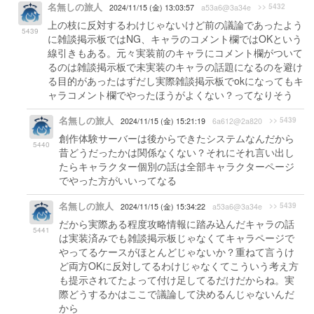
名無しの旅人
>> 5432
2024/11/15 (金) 13:03:57
a53a6@3a34e
上の枝に反対するわけじゃないけど前の議論であったよう
5439
に雑談掲示板ではNG、キャラのコメント欄ではOKという
線引きもある。元々実装前のキャラにコメント欄がついて
るのは雑談掲示板で未実装のキャラの話題になるのを避け
る目的があったはずだし実際雑談掲示板でokになってもキ
ャラコメント欄でやったほうがよくない？ってなりそう
名無しの旅人
>> 5439
2024/11/15 (金) 15:21:19
6a612@2a820
創作体験サーバーは後からできたシステムなんだから
5440
昔どうだったかは関係なくない？それにそれ言い出し
たらキャラクター個別の話は全部キャラクターページ
でやった方がいいってなる
名無しの旅人
>> 5439
2024/11/15 (金) 15:34:22
a53a6@3a34e
だから実際ある程度攻略情報に踏み込んだキャラの話
5441
は実装済みでも雑談掲示板じゃなくてキャラページで
やってるケースがほとんどじゃないか？重ねて言うけ
ど両方OKに反対してるわけじゃなくてこういう考え方
も提示されてたよって付け足してるだけだからね。実
際どうするかはここで議論して決めるんじゃないんだ
から