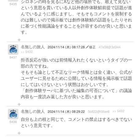
シロネンの時を見るにXなど他の場所でも、敢えて見ない
5435
という意思を貫いている人以外創作体験鯖前提で話題が進
んでいるように感じますし、そもそもコメントを規制する
のは難しいので掲示板では創作体験鯖の話題をしたりそれ
に基づく性能議論をすることを許容するのが良いと思いま
す。
名無しの旅人
2024/11/14 (木) 08:17:28
修正
47e58@3d344
>> 5432
5437
拒否反応が強いのは前情報入れたくないというタイプの一
部の方ですね。
そもそも論として不正なリーク情報とは全く違い、公式が
ユーザーに見せるために公開している情報を掲示板で話題
にしてはいけないという状態はおかしいです。
「創作体験サーバに基づいた編集の可否について」の議論
内容も一度読み返した方が良いと思います。
名無しの旅人
>> 5432
2024/11/14 (木) 08:29:22
5b822@08ae6
自分も上の枝と同じで、コメントの禁止はするべきでない
5438
という意見です。