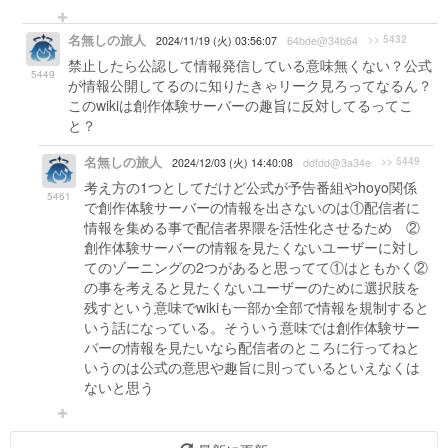
名無しの旅人
>> 5432
2024/11/19 (火) 03:56:07
64bde@34b64
禁止したら公認して情報発信している意味無くない？公式
5449
が情報公開してるのに知りたきゃリーク見ろってなるん？
このwikiは創作体験サーバーの趣旨に反対してるってこ
と？
名無しの旅人
>> 5449
2024/12/03 (火) 14:40:08
ddfdd@3a34e
考え方の1つとしてだけど公式が予告番組やhoyo関係
5461
で創作体験サーバーの情報を出さないのは①配信者に
情報を集める事で配信者界隈を活性化させるため ②
創作体験サーバーの情報を見たくないユーザーに対し
てのゾーニングの2つがあると思ってて①はともかく②
の事を考えると見たくないユーザーのために選択肢を
残すという意味でwikiも一部か全部で情報を規制すると
いう話になっている。そういう意味では創作体験サー
バーの情報を見たいなら配信者のところに行ってねと
いうのは公式の意思や趣旨に則っているといえなくは
ないと思う