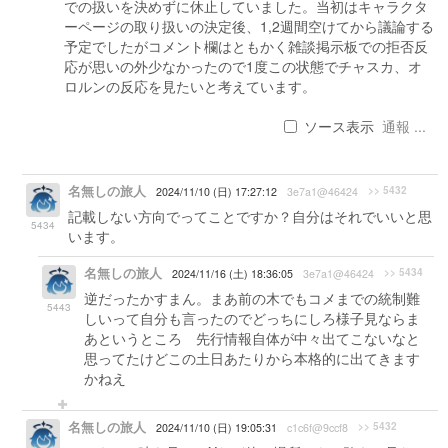
での扱いを決めずに休止していました。当初はキャラクタ
ーページの取り扱いの決定後、1,2週間空けてから議論する
予定でしたがコメント欄はともかく雑談掲示板での拒否反
応が思いの外少なかったので1度この状態でチャスカ、オ
ロルンの反応を見たいと考えています。
ソース表示
通報 ...
名無しの旅人
>> 5432
2024/11/10 (日) 17:27:12
3e7a1@46424
記載しない方向でってことですか？自分はそれでいいと思
5434
います。
名無しの旅人
>> 5434
2024/11/16 (土) 18:36:05
3e7a1@46424
逆だったかすまん。まあ前の木でもコメまでの統制難
5443
しいって自分も言ったのでどっちにしろ様子見ならま
あというところ 先行情報自体が中々出てこないなと
思ってたけどこの土日あたりから本格的に出てきます
かねえ
名無しの旅人
>> 5432
2024/11/10 (日) 19:05:31
c1c6f@9ccf8