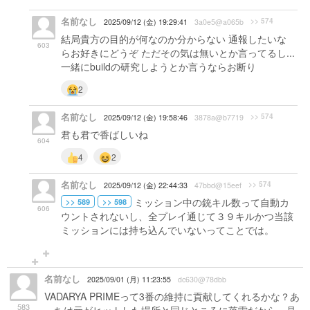
名前なし
>> 574
2025/09/12 (金) 19:29:41
3a0e5@a065b
結局貴方の目的が何なのか分からない 通報したいな
603
らお好きにどうぞ ただその気は無いとか言ってるし...
一緒にbuildの研究しようとか言うならお断り
2
名前なし
>> 574
2025/09/12 (金) 19:58:46
3878a@b7719
君も君で香ばしいね
604
4
2
名前なし
>> 574
2025/09/12 (金) 22:44:33
47bbd@15eef
ミッション中の銃キル数って自動カ
>> 589
>> 598
606
ウントされないし、全プレイ通じて３９キルかつ当該
ミッションには持ち込んでいないってことでは。
名前なし
2025/09/01 (月) 11:23:55
dc630@78dbb
VADARYA PRIMEって3番の維持に貢献してくれるかな？あ
583