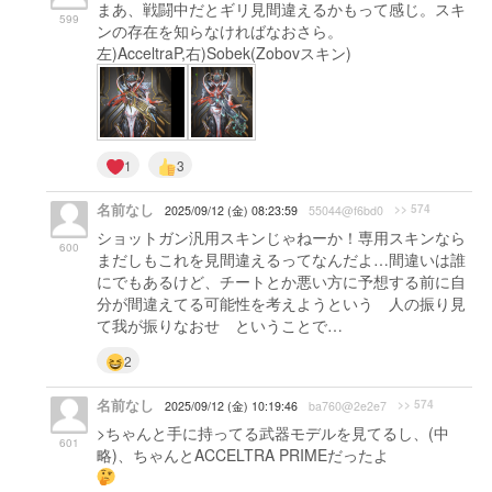
まあ、戦闘中だとギリ見間違えるかもって感じ。スキ
599
ンの存在を知らなければなおさら。
左)AcceltraP,右)Sobek(Zobovスキン)
1
3
名前なし
>> 574
2025/09/12 (金) 08:23:59
55044@f6bd0
ショットガン汎用スキンじゃねーか！専用スキンなら
600
まだしもこれを見間違えるってなんだよ…間違いは誰
にでもあるけど、チートとか悪い方に予想する前に自
分が間違えてる可能性を考えようという 人の振り見
て我が振りなおせ ということで…
2
名前なし
>> 574
2025/09/12 (金) 10:19:46
ba760@2e2e7
>ちゃんと手に持ってる武器モデルを見てるし、(中
601
略)、ちゃんとACCELTRA PRIMEだったよ