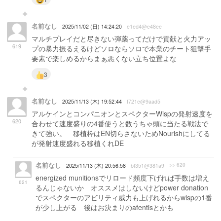
名前なし
2025/11/02 (日) 14:24:20
e1ed4@e48ee
マルチプレイだと尽きない弾薬ってだけで貢献と火力アッ
619
プの暴力振るえるけどソロならソロで本業のチート狙撃手
要素で楽しめるからまぁ悪くない立ち位置よな
3
名前なし
2025/11/13 (木) 19:52:44
f721e@9aad5
アルケインとコンパニオンとスペクターWispの発射速度を
620
合わせて速度盛りの4番使うと数うちゃ頭に当たる戦法で
きて強い。 移植枠はEN切らさないためNourishにしてる
が発射速度盛れる移植くれDE
名前なし
>> 620
2025/11/13 (木) 20:56:58
bf351@381a9
energized munitionsでリロード頻度下げれば手数は増え
621
るんじゃないか オススメはしないけどpower donation
でスペクターのアビリティ威力も上げれるからwispの1番
が少し上がる 後はお決まりのafentisとかも