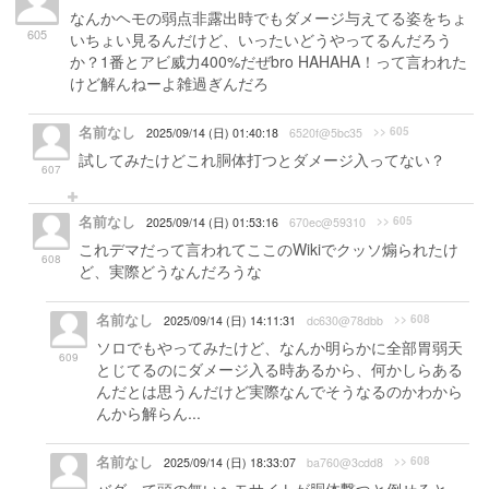
なんかヘモの弱点非露出時でもダメージ与えてる姿をちょ
605
いちょい見るんだけど、いったいどうやってるんだろう
か？1番とアビ威力400%だぜbro HAHAHA！って言われた
けど解んねーよ雑過ぎんだろ
名前なし
>> 605
2025/09/14 (日) 01:40:18
6520f@5bc35
試してみたけどこれ胴体打つとダメージ入ってない？
607
名前なし
>> 605
2025/09/14 (日) 01:53:16
670ec@59310
これデマだって言われてここのWikiでクッソ煽られたけ
608
ど、実際どうなんだろうな
名前なし
>> 608
2025/09/14 (日) 14:11:31
dc630@78dbb
ソロでもやってみたけど、なんか明らかに全部胃弱天
609
とじてるのにダメージ入る時あるから、何かしらある
んだとは思うんだけど実際なんでそうなるのかわから
んから解らん...
名前なし
>> 608
2025/09/14 (日) 18:33:07
ba760@3cdd8