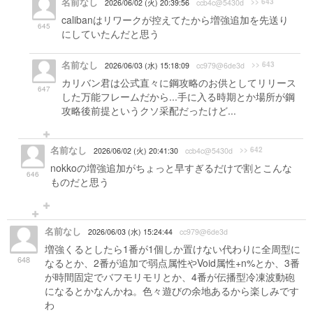
名前なし
>> 643
2026/06/02 (火) 20:39:56
ccb4c@5430d
calibanはリワークが控えてたから増強追加を先送り
645
にしていたんだと思う
名前なし
>> 643
2026/06/03 (水) 15:18:09
cc979@6de3d
カリバン君は公式直々に鋼攻略のお供としてリリース
647
した万能フレームだから...手に入る時期とか場所が鋼
攻略後前提というクソ采配だったけど...
名前なし
>> 642
2026/06/02 (火) 20:41:30
ccb4c@5430d
nokkoの増強追加がちょっと早すぎるだけで割とこんな
646
ものだと思う
名前なし
2026/06/03 (水) 15:24:44
cc979@6de3d
増強くるとしたら1番が1個しか置けない代わりに全周型に
648
なるとか、2番が追加で弱点属性やVoid属性+n%とか、3番
が時間固定でバフモリモリとか、4番が伝播型冷凍波動砲
になるとかなんかね。色々遊びの余地あるから楽しみです
わ