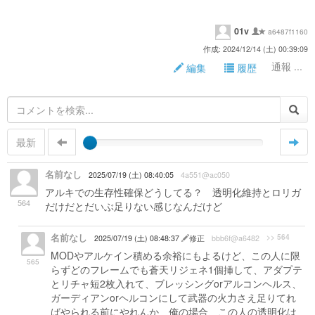
01v
a6487f1160
作成: 2024/12/14 (土) 00:39:09
通報 ...
編集
履歴
最新
名前なし
2025/07/19 (土) 08:40:05
4a551@ac050
アルキでの生存性確保どうしてる？ 透明化維持とロリガ
564
だけだとだいぶ足りない感じなんだけど
名前なし
>> 564
2025/07/19 (土) 08:48:37
修正
bbb6f@a6482
MODやアルケイン積める余裕にもよるけど、この人に限
565
らずどのフレームでも蒼天リジェネ1個挿して、アダプテ
とリチャ短2枚入れて、ブレッシングorアルコンヘルス、
ガーディアンorヘルコンにして武器の火力さえ足りてれ
ばやられる前にやれんか 俺の場合、この人の透明化は