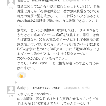
名前なし
>> 572
2025/08/29 (金) 08:10:30
82550@ca8a8
貫通に関してはかなり試行錯誤したつもりだけど、無限
573
貫通はおろか「有弾速武器は一番の無限貫通をつけても
特定の角度で壁を抜けない」って仕様かバグがあるから
Acceltraは爆風以外で壁の向こうは攻撃できないとおも
う。
紫電気…というか属性MODに関しては、（SARYNもそ
うだけど）追加ダメージのDoTを強化する。厳密には例
えば電気なら100％の電気ダメージ に対して600％の電
気属性が付いているなら、ダメージ計算のページにある
DoTの計算に基づいてDoTダメージに「電気MOD」によ
るダメージ強化が入る。つまり追撃ダメージの
700％×0.5のDoTが入るってこと。
つまり、LAVOSやVOLTとは性質が違うので全く同じ事
は出来ない。
1
名前なし
>> 572
2025/08/29 (金) 12:13:45
94468@b4875
それほんとにacceltra？
574
sobek増強、紫欠片でひたすら貫通させるっていうビル
ドはあるけど名前変えてたりしてたんじゃない？