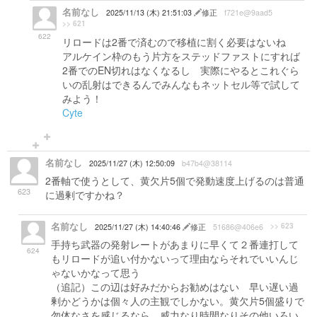
名前なし
2025/11/13 (木) 21:51:03
修正
f721e@9aad5
>> 621
622
リロードは2番で済むので移植に割く必要はないね
アルケイン枠のもう片方をステッドファストにすれば
2番でのEN切れはなくなるし 実際にやるとこれぐら
いの乱射はできるんでみんなもネットセル等で試して
みよう！
Cyte
名前なし
2025/11/27 (木) 12:50:09
b47b4@38114
2番軸で使うとして、黄欠片5個で発動速度上げるのは普通
623
に過剰ですかね？
名前なし
>> 623
2025/11/27 (木) 14:40:46
修正
51686@406e6
手持ち武器の発射レートがあまりに早くて２番連打して
624
もリロードが追い付かないって理由ならそれでいいんじ
ゃないかなって思う
（追記）この辺は好みだからお勧めはない 早い遅い過
剰かどうかは個々人の主観でしかない。黄欠片5個盛りで
勿体なさを感じるなら、威力なり時間なりその他いろい