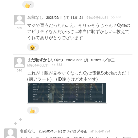
1
名前なし
>> 638
2026/05/11 (月) 11:01:31
91cb9@6bb31
マジで盲点だったわ...え、そりゃそうじゃん？Cyteの
639
アビリティなんだからさ...本当に恥ずかしい...教えて
くれてありがとうございます
1
まだ恥ずかしいやつ
2026/05/11 (月) 13:32:19
修正
>> 638
b0964@6bb31
640
これが！敵が見やすくなったCyte電気Sobekの力だ！
(鋼アラート) (ID違うけど木主です)
1
名前なし
2026/05/18 (月) 21:42:32
修正
af1b0@f1794