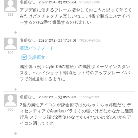
名前なし
2025/12/04 (木) 23:50:04
51ced@2a2fb
アプデ前に使えるフレーム増やしておこうと思って育てて
628
みたけどメチャクチャ楽しいね……4番で順当にスナイパ
ーするのも2番で爆撃するのも楽しい
名前なし
2025/12/12 (金) 17:37:56
79295@9108c
英語パッチノート
629
英語原文
属性弾（例：Cyte-09の補給）の属性ダメージインスタン
スを、ヘッドショット/弱点ヒット時のアップグレード/バ
フで2回適用するように
名前なし
2025/12/16 (火) 05:56:05
115bd@c2f2f
2番の属性アイコンが錬金術ではめちゃくちゃ邪魔だな デ
630
ィセンディアでAkariusバラまくの強いけどなかなかに迷惑
行為 ステージ端で2番使わなきゃいけないのダルいからア
イコン消してくれ