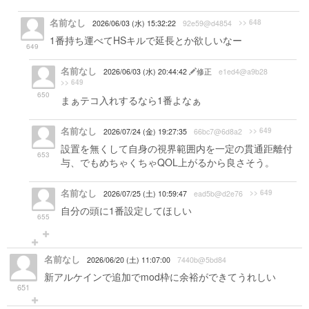
名前なし
>> 648
2026/06/03 (水) 15:32:22
92e59@d4854
1番持ち運べてHSキルで延長とか欲しいなー
649
名前なし
2026/06/03 (水) 20:44:42
修正
e1ed4@a9b28
>> 649
650
まぁテコ入れするなら1番よなぁ
名前なし
>> 649
2026/07/24 (金) 19:27:35
66bc7@6d8a2
設置を無くして自身の視界範囲内を一定の貫通距離付
653
与、でもめちゃくちゃQOL上がるから良さそう。
名前なし
>> 649
2026/07/25 (土) 10:59:47
ead5b@d2e76
自分の頭に1番設定してほしい
655
名前なし
2026/06/20 (土) 11:07:00
7440b@5bd84
新アルケインで追加でmod枠に余裕ができてうれしい
651