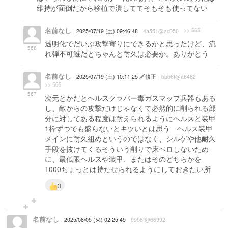
維持が面倒だから移植で潰しててそもそも使ってない
名前なし
>> 565
2025/07/19 (土) 09:46:48
4a551@ac050
透明化でだいぶ攻撃寄りにできるかと思ったけど、流
566
れ弾不可避だとちゃんと耐久は必要か。ありがとう
名前なし
2025/07/19 (土) 10:11:25
修正
bbb6f@a6482
>> 565
567
次元とかだとヘルスクラバー毒ガスマップ兵器もある
し、敵からの攻撃だけじゃなくて必然的に削られる部
分に対してある程度は耐えられるようにヘルスと装甲
1枠ずつでも盛らないとキツいとは思う ヘルス装甲
メインに耐久組めというのではなく、シルゲや他耐久
手段を抜けてくるそういう削りで床ペロしないため
に、最低限ヘルスや装甲、またはそのどちらかを
1000ちょっとは持たせられるようにしておきたい所
3
名前なし
2025/08/05 (火) 02:25:45
9956f@66992