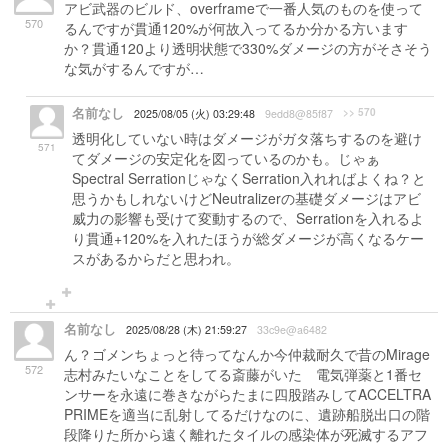
アビ武器のビルド、overframeで一番人気のものを使って
570
るんですが貫通120%が何故入ってるか分かる方います
か？貫通120より透明状態で330%ダメージの方がそさそう
な気がするんですが…
名前なし
>> 570
2025/08/05 (火) 03:29:48
9edd8@85f87
透明化していない時はダメージがガタ落ちするのを避け
571
てダメージの安定化を図っているのかも。じゃぁ
Spectral SerrationじゃなくSerration入れればよくね？と
思うかもしれないけどNeutralizerの基礎ダメージはアビ
威力の影響も受けて変動するので、Serrationを入れるよ
り貫通+120%を入れたほうが総ダメージが高くなるケー
スがあるからだと思われ。
名前なし
2025/08/28 (木) 21:59:27
33c9e@a6482
ん？ゴメンちょっと待ってなんか今仲裁耐久で昔のMirage
572
志村みたいなことをしてる斎藤がいた 電気弾薬と1番セ
ンサーを永遠に巻きながらたまに四股踏みしてACCELTRA
PRIMEを適当に乱射してるだけなのに、遺跡船脱出口の階
段降りた所から遠く離れたタイルの感染体が死滅するアフ