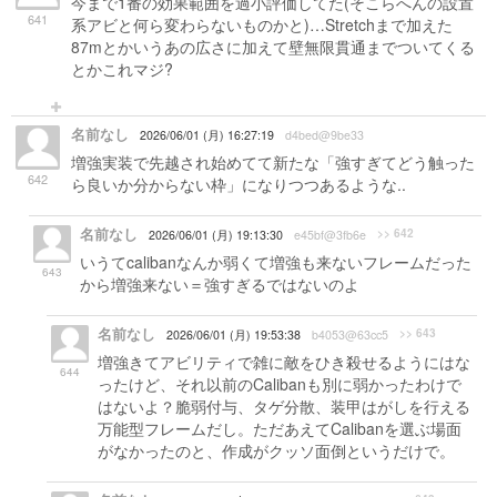
今まで1番の効果範囲を過小評価してた(そこらへんの設置
641
系アビと何ら変わらないものかと)…Stretchまで加えた
87mとかいうあの広さに加えて壁無限貫通までついてくる
とかこれマジ?
名前なし
2026/06/01 (月) 16:27:19
d4bed@9be33
増強実装で先越され始めてて新たな「強すぎてどう触った
642
ら良いか分からない枠」になりつつあるような..
名前なし
>> 642
2026/06/01 (月) 19:13:30
e45bf@3fb6e
いうてcalibanなんか弱くて増強も来ないフレームだった
643
から増強来ない＝強すぎるではないのよ
名前なし
>> 643
2026/06/01 (月) 19:53:38
b4053@63cc5
増強きてアビリティで雑に敵をひき殺せるようにはな
644
ったけど、それ以前のCalibanも別に弱かったわけで
はないよ？脆弱付与、タゲ分散、装甲はがしを行える
万能型フレームだし。ただあえてCalibanを選ぶ場面
がなかったのと、作成がクッソ面倒というだけで。