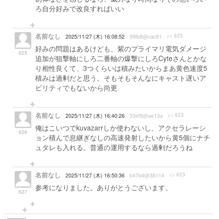
ろ自分好みで改良すればいい
名前なし
>> 623
2025/11/27 (木) 16:08:52
99fb8@cac91
好みの問題はあるけども、紫のプライマリ電気ダメージ
625
追加が狙撃軸にしろ二番軸の爆撃にしろCyteさんとかな
り相性良くて、3つくらいは積みたいからまあ黄色速度5
積みは過剰だと思う。そもそもそんなにキャスト遅いア
ビリティでもないから尚更
名前なし
>> 623
2025/11/27 (木) 16:40:26
53ef9@ae13a
俺はこいつでkuvazarrしか使わないし、アクセラレーシ
626
ョン積んで息継ぎなしの高速発射したいから黄5個にナチ
ュタレも入れる。普通の運用するなら過剰だろうね
名前なし
>> 623
2025/11/27 (木) 16:50:36
b47b4@38114
参考になりました。ありがとうございます。
627