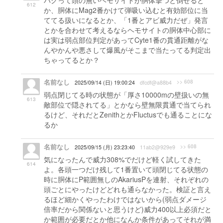
バグって頭の無いヘモサイトが胴体撃つと倒せると
612
か、胴体にMag2番かけて弾吸い込むと有効部位に当
ててる扱いになるとか、「1番とアビ威力だぜ」発言
とかを合わせて考えるならヘモサイトの胴体中心部に
は実は弱点部位判定があってCyte1番の貫通距離がな
んやかんや悪さして爆風がそこまで当たってる判定出
ちゃってるとか？
名前なし
>> 608
2025/09/14 (日) 19:00:24
dfcdf@a88b4
弱点閉じてる時の状態が「厚さ10000mの壁扱いの無
613
敵部位で隠されてる」とかなら壁無限貫通で当てられ
るけど、それだとZenithとかFluctusでも通ることにな
るか
名前なし
>> 608
2025/09/15 (月) 23:23:40
11ab2@929e9
気になったんで威力308%でだけど軽く試してきた
614
よ。各頭一つだけ残して1番置いて頭閉じてる状態の
時に胴体にP範囲無しのAkariusPを連射、それぞれの
頭ごとにやったけどどれも通らなかった。検証と言え
るほど細かくやったわけではないから(弱点ダメージ
倍率だから関係ないと思うけど)威力400以上必須だと
か範囲が必要だとか他になんか条件があってそれが満