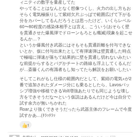
ィニティの数字を量産してた
やってることはなんとなく想像つくし、火力の出し方もお
そらく電気極振りして紫紺欠片ぶっぱで範囲広げて下がる
分をカバーしてるんだろうとは思ったけど、いくらレベル
60〜80程度の感染体相手とは言え、こういう(おそらく壁
を貫通させた爆風弾でドローンもろとも殲滅)現象を起こせ
るんか…？
というか爆風付き武器にはそもそも貫通距離を付与できな
いとか、仮に付与出来たとして有弾速弾は壁貫通した時点
で極端に弾速が落ちて結果的に壁を貫通し切れないみたい
な前提からするとバグかチートの路線も浮上してくるんだ
が…斎藤くんの有識者もし知ってたら解説をお願いしたい
そしてこれがもし仕様の範囲内だとして、紫紺の電気+が2
番で追加されたダメージ分にも乗るとしたら、Lavosパッ
シブ増強や移植できるVolt増強あたりでも同じような壊し
方をできそうだな〜という仮説はあるんだけど今は自分で
試す余力が無いちかれた
Roarより強くできそうだったら武器主体のフレームで今度
試すかあ…(ﾁﾗｯﾁﾗｯ
1