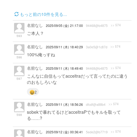
もっと前の10件を見る...
名前なし
>> 574
2025/09/05 (金) 21:17:00
94468@b4875
ご本人？
593
名前なし
>> 574
2025/09/11 (木) 18:40:29
3a0e5@1c87d
100%俺っすね
596
名前なし
>> 574
2025/09/11 (木) 18:49:40
94468@b4875
こんなに自信もってacceltraだって言ってたのに違う
597
のおもしろいな
2
名前なし
>> 574
2025/09/11 (木) 18:56:26
dfcdf@a88b4
sobekで暴れてるけどacceltraPでもキルを取って
598
る……?
名前なし
>> 574
2025/09/12 (金) 00:36:41
5ede2@b7719