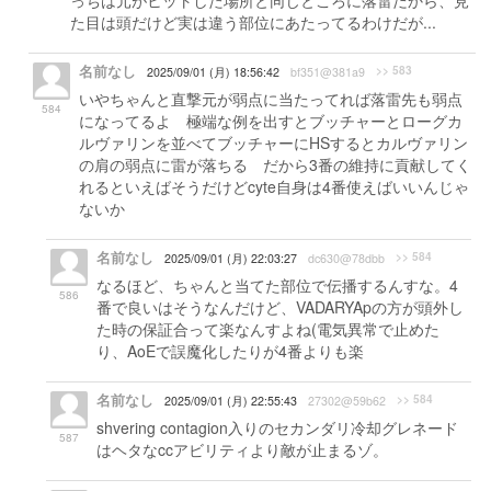
っちは元がヒットした場所と同じところに落雷だから、見
た目は頭だけど実は違う部位にあたってるわけだが...
名前なし
>> 583
2025/09/01 (月) 18:56:42
bf351@381a9
いやちゃんと直撃元が弱点に当たってれば落雷先も弱点
584
になってるよ 極端な例を出すとブッチャーとローグカ
ルヴァリンを並べてブッチャーにHSするとカルヴァリン
の肩の弱点に雷が落ちる だから3番の維持に貢献してく
れるといえばそうだけどcyte自身は4番使えばいいんじゃ
ないか
名前なし
>> 584
2025/09/01 (月) 22:03:27
dc630@78dbb
なるほど、ちゃんと当てた部位で伝播するんすな。4
586
番で良いはそうなんだけど、VADARYApの方が頭外し
た時の保証合って楽なんすよね(電気異常で止めた
り、AoEで誤魔化したりが4番よりも楽
名前なし
>> 584
2025/09/01 (月) 22:55:43
27302@59b62
shvering contagion入りのセカンダリ冷却グレネード
587
はヘタなccアビリティより敵が止まるゾ。