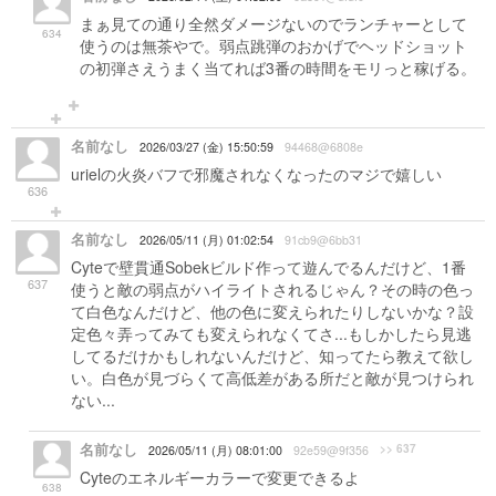
まぁ見ての通り全然ダメージないのでランチャーとして
634
使うのは無茶やで。弱点跳弾のおかげでヘッドショット
の初弾さえうまく当てれば3番の時間をモリっと稼げる。
名前なし
2026/03/27 (金) 15:50:59
94468@6808e
urielの火炎バフで邪魔されなくなったのマジで嬉しい
636
名前なし
2026/05/11 (月) 01:02:54
91cb9@6bb31
Cyteで壁貫通Sobekビルド作って遊んでるんだけど、1番
637
使うと敵の弱点がハイライトされるじゃん？その時の色っ
て白色なんだけど、他の色に変えられたりしないかな？設
定色々弄ってみても変えられなくてさ...もしかしたら見逃
してるだけかもしれないんだけど、知ってたら教えて欲し
い。白色が見づらくて高低差がある所だと敵が見つけられ
ない...
名前なし
>> 637
2026/05/11 (月) 08:01:00
92e59@9f356
Cyteのエネルギーカラーで変更できるよ
638