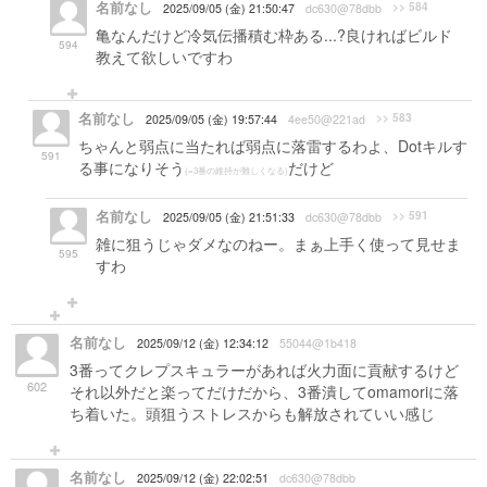
名前なし
>> 584
2025/09/05 (金) 21:50:47
dc630@78dbb
亀なんだけど冷気伝播積む枠ある...?良ければビルド
594
教えて欲しいですわ
名前なし
>> 583
2025/09/05 (金) 19:57:44
4ee50@221ad
ちゃんと弱点に当たれば弱点に落雷するわよ、Dotキルす
591
る事になりそう
だけど
(=3番の維持が難しくなる)
名前なし
>> 591
2025/09/05 (金) 21:51:33
dc630@78dbb
雑に狙うじゃダメなのねー。まぁ上手く使って見せま
595
すわ
名前なし
2025/09/12 (金) 12:34:12
55044@1b418
3番ってクレプスキュラーがあれば火力面に貢献するけど
602
それ以外だと楽ってだけだから、3番潰してomamoriに落
ち着いた。頭狙うストレスからも解放されていい感じ
名前なし
2025/09/12 (金) 22:02:51
dc630@78dbb