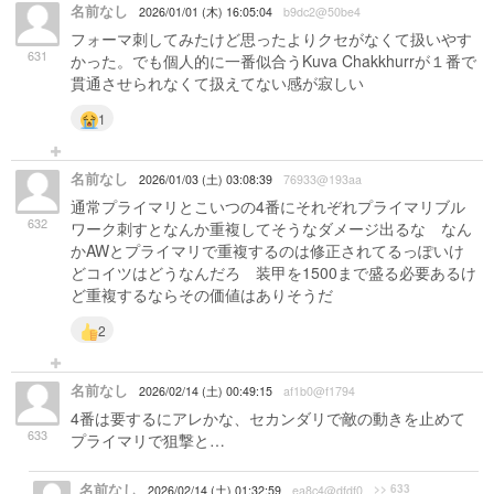
名前なし
2026/01/01 (木) 16:05:04
b9dc2@50be4
フォーマ刺してみたけど思ったよりクセがなくて扱いやす
631
かった。でも個人的に一番似合うKuva Chakkhurrが１番で
貫通させられなくて扱えてない感が寂しい
1
名前なし
2026/01/03 (土) 03:08:39
76933@193aa
通常プライマリとこいつの4番にそれぞれプライマリブル
632
ワーク刺すとなんか重複してそうなダメージ出るな なん
かAWとプライマリで重複するのは修正されてるっぽいけ
どコイツはどうなんだろ 装甲を1500まで盛る必要あるけ
ど重複するならその価値はありそうだ
2
名前なし
2026/02/14 (土) 00:49:15
af1b0@f1794
4番は要するにアレかな、セカンダリで敵の動きを止めて
633
プライマリで狙撃と…
名前なし
>> 633
2026/02/14 (土) 01:32:59
ea8c4@dfdf0