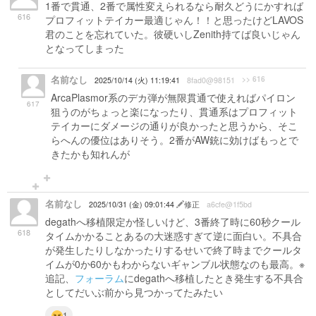
1番で貫通、2番で属性変えられるなら耐久どうにかすれば
616
プロフィットテイカー最適じゃん！！と思ったけどLAVOS
君のことを忘れていた。彼硬いしZenith持てば良いじゃん
となってしまった
名前なし
>> 616
2025/10/14 (火) 11:19:41
8fad0@98151
ArcaPlasmor系のデカ弾が無限貫通で使えればパイロン
617
狙うのがちょっと楽になったり、貫通系はプロフィット
テイカーにダメージの通りが良かったと思うから、そこ
らへんの優位はありそう。2番がAW銃に効けばもっとで
きたかも知れんが
名前なし
2025/10/31 (金) 09:01:44
修正
a6cfe@1f5bd
degathへ移植限定か怪しいけど、3番終了時に60秒クール
618
タイムかかることあるの大迷惑すぎて逆に面白い。不具合
が発生したりしなかったりするせいで終了時までクールタ
イムが0か60かもわからないギャンブル状態なのも最高。※
追記、
フォーラム
にdegathへ移植したとき発生する不具合
としてだいぶ前から見つかってたみたい
1