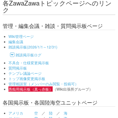
各ZawaZawaトピックページへのリン
ク
管理・編集会議・雑談・質問掲示板ページ
Wiki管理ページ
編集会議
雑談掲示板(2026/1/1～12/31)
雑談掲示板ログ
不具合・仕様変更掲示板
質問掲示板
テンプレ議論ページ
トップ画像変更掲示板
管理相談室（メンバーのみ閲覧・投稿可）
愚痴用掲示板（真っ赤板）
（Wiki出張所グループ）
各国掲示板・各国陸海空ユニットページ
アメリカ
空
／
陸
／
海