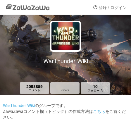
登録 / ログイン
WarThunder Wiki
2098859
10
views
コメント
フォロー
WarThunder Wiki
のグループです。
ZawaZawaコメント欄（トピック）の作成方法は
こちら
をご覧くだ
さい。