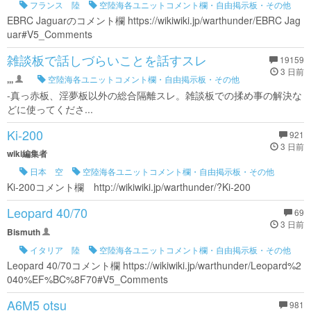
フランス 陸
空陸海各ユニットコメント欄・自由掲示板・その他
EBRC Jaguarのコメント欄 https://wikiwiki.jp/warthunder/EBRC Jag
uar#V5_Comments
雑談板で話しづらいことを話すスレ
19159
3 日前
,,,
空陸海各ユニットコメント欄・自由掲示板・その他
-真っ赤板、淫夢板以外の総合隔離スレ。雑談板での揉め事の解決な
どに使ってくださ...
Ki-200
921
3 日前
wiki編集者
日本 空
空陸海各ユニットコメント欄・自由掲示板・その他
Ki-200コメント欄 http://wikiwiki.jp/warthunder/?Ki-200
Leopard 40/70
69
3 日前
Bismuth
イタリア 陸
空陸海各ユニットコメント欄・自由掲示板・その他
Leopard 40/70コメント欄 https://wikiwiki.jp/warthunder/Leopard%2
040%EF%BC%8F70#V5_Comments
A6M5 otsu
981