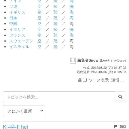
ドイツ
空
／
陸
／
海
ソ連
空
／
陸
／
海
イギリス
空
／
陸
／
海
日本
空
／
陸
／
海
中国
空
／
陸
／ 海
イタリア
空
／
陸
／
海
フランス
空
／
陸
／
海
スウェーデン
空
／
陸
／ 海
イスラエル
空
／
陸
／ 海
編集者Snow
8f16f2cea6
作成: 2015/06/22 (月) 01:37:52
最終更新: 2026/04/06 (月) 00:35:35
ソース表示
通報 ...
Ki-44-II hei
1593