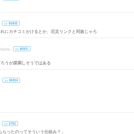
>> 95935
群れにカチコミかけるとか、厄災リンクと同族じゃろ
>> 95931
@5b00b
だろうが蹂躙しそうではある
>> 95924
>> 3792
かもらったのってそういう仕組み？」