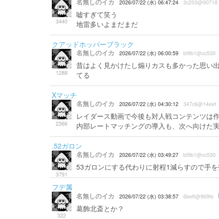
名無しのイカ
2026/07/22 (水) 06:47:24
3c203@90718
嘘すぎて笑う
3440
地雷多いよまだまだ
クアッドホッパーブラック
名無しのイカ
2026/07/22 (水) 06:00:59
bf9b1@cc530
昔はよく見かけたし煽りカスも多かった思い
1288
てる
Xマッチ
名無しのイカ
2026/07/22 (水) 04:30:12
347c6@14eef
レイダース動画で今後も対人戦コンテンツは
2366
内部レートマッチングの導入も、次へ向けた実
.52ガロン
名無しのイカ
2026/07/22 (水) 03:49:27
bf9b1@cc530
53ガロンにする代わりに射程1減らすので手
3791
フデ属
名無しのイカ
2026/07/22 (水) 03:38:57
6beff@969fe
葛飾北斎とか？
322