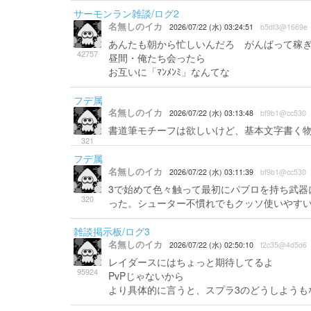
サーモンラン雑談/ログ2
名無しのイカ
2026/07/22 (水) 03:24:51
b5df3@1669e
あんたも朝から忙しいんだろ がんばって稼
42757
昼間・俺たち会ったら
お互いに「ﾏﾝﾒﾝﾐ」なんてな
フデ属
名無しのイカ
2026/07/22 (水) 03:13:48
bf9b1@cc530
書道筆モチーフは欲しいけど、基本文字書く
321
フデ属
名無しのイカ
2026/07/22 (水) 03:11:39
bf9b1@cc530
3で始めて色々触って最初にパブロを持ち武器
320
った。シューター不慣れでもクッソ使いやす
雑談掲示板/ログ3
名無しのイカ
2026/07/22 (水) 02:50:10
f2c35@4d5d6
レイダースにはちょっと期待してるよ
95924
PvPじゃないから
より具体的に言うと、スプラ3のどうしようも