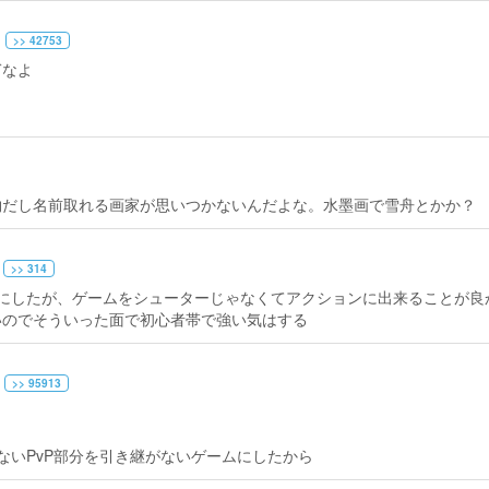
>> 42753
ぎなよ
物だし名前取れる画家が思いつかないんだよな。水墨画で雪舟とかか？
>> 314
にしたが、ゲームをシューターじゃなくてアクションに出来ることが良
いのでそういった面で初心者帯で強い気はする
>> 95913
ないPvP部分を引き継がないゲームにしたから