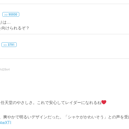
>> 95930
りは…
を向けられるぞ？
>> 3791
@d28e4
う任天堂のやさしさ。これで安心してレイダーになれるね
初、爽やかで明るいデザインだった。「シャケがかわいそう」との声を受
M4wXTI