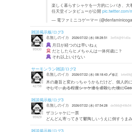
楽しく暮らすシャケを一方的にシバき、大
任天堂インタビューが公開
pic.twitter.com
— 電ファミニコゲーマー (@denfaminicog
雑談掲示板/ログ3
名無しのイカ
2026/07/22 (水) 08:28:51
3ef54@91d0a
月日が経つのは早いねぇ
95930
だとしたらヒメちゃんは一体何歳に？
それ以上いけない
サーモンラン雑談/ログ2
名無しのイカ
2026/07/22 (水) 08:18:43
修正
b4e69
木の趣旨と変わっちゃうかもだけど、個人的にティル
42758
そして、ある程度シャケ達を虐殺した後にCastle
雑談掲示板/ログ3
名無しのイカ
2026/07/22 (水) 07:54:28
de566@49b54
ザコシャケに一票
95929
どんどん寄ってきて鬱陶しいうえに倒すうま
雑談掲示板/ログ3