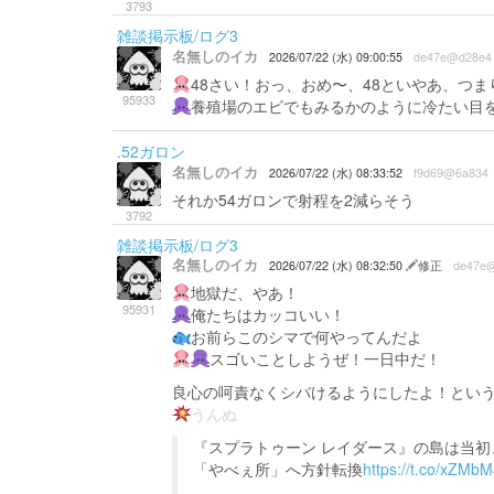
3793
雑談掲示板/ログ3
名無しのイカ
2026/07/22 (水) 09:00:55
de47e@d28e4
48さい！おっ、おめ〜、48といやあ、つま
95933
養殖場のエビでもみるかのように冷たい目
.52ガロン
名無しのイカ
2026/07/22 (水) 08:33:52
f9d69@6a834
それか54ガロンで射程を2減らそう
3792
雑談掲示板/ログ3
名無しのイカ
2026/07/22 (水) 08:32:50
修正
de47e
地獄だ、やあ！
95931
俺たちはカッコいい！
お前らこのシマで何やってんだよ
スゴいことしようぜ！一日中だ！
良心の呵責なくシバけるようにしたよ！とい
うんぬ
『スプラトゥーン レイダース』の島は当
「やべぇ所」へ方針転換
https://t.co/xZMb