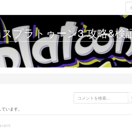
3 - スプラトゥーン3 攻略&検証 
しています。
@14075