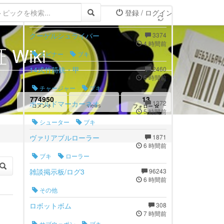
登録 / ログイン
最新トピック
クーゲルシュライバー
3374
4 時間前
Wiki
スピナー
ブキ
14式竹筒銃・甲
2460
5 時間前
チャージャー
ブキ
774950
13
ボールドマーカーネオ
1372
views
コメント
フォロー
5 時間前
シューター
ブキ
ヴァリアブルローラー
1871
6 時間前
ブキ
ローラー
雑談掲示板/ログ3
96243
6 時間前
その他
ロボットボム
308
7 時間前
サブウェポン
ブキ