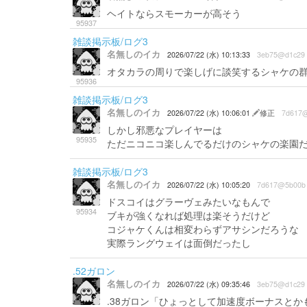
ヘイトならスモーカーが高そう
95937
雑談掲示板/ログ3
名無しのイカ
2026/07/22 (水) 10:13:33
3eb75@d1c29
オタカラの周りで楽しげに談笑するシャケの
95936
雑談掲示板/ログ3
名無しのイカ
2026/07/22 (水) 10:06:01
修正
7d617
しかし邪悪なプレイヤーは
95935
ただニコニコ楽しんでるだけのシャケの楽園
雑談掲示板/ログ3
名無しのイカ
2026/07/22 (水) 10:05:20
7d617@5b00b
ドスコイはグラーヴェみたいなもんで
95934
ブキが強くなれば処理は楽そうだけど
コジャケくんは相変わらずアサシンだろうな
実際ラングウェイは面倒だったし
.52ガロン
名無しのイカ
2026/07/22 (水) 09:35:46
3eb75@d1c29
.38ガロン「ひょっとして加速度ボーナスと