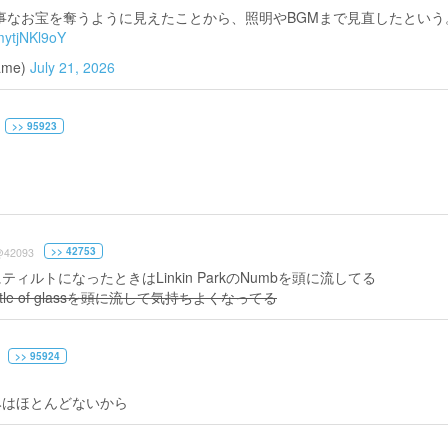
事なお宝を奪うように見えたことから、照明やBGMまで見直したという
/mytjNKl9oY
ame)
July 21, 2026
>> 95923
>> 42753
@42093
トになったときはLinkin ParkのNumbを頭に流してる
 of glassを頭に流して気持ちよくなってる
>> 95924
みはほとんどないから