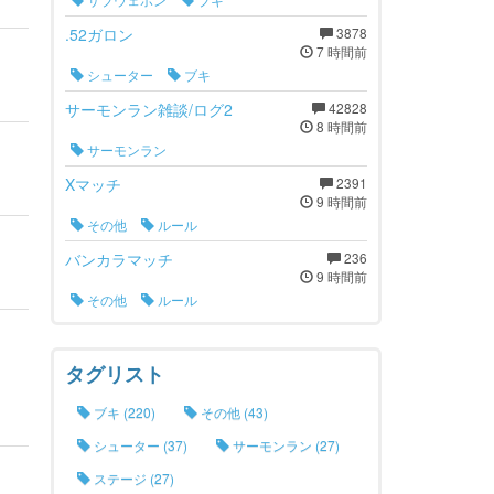
.52ガロン
3878
7 時間前
シューター
ブキ
サーモンラン雑談/ログ2
42828
8 時間前
サーモンラン
Xマッチ
2391
9 時間前
その他
ルール
バンカラマッチ
236
9 時間前
その他
ルール
タグリスト
ブキ (220)
その他 (43)
シューター (37)
サーモンラン (27)
ステージ (27)