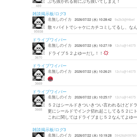
ぶち抜かれる前にぶち抜いてしまえ！
489
雑談掲示板/ログ3
名無しのイカ
2026/07/22 (水) 10:28:42
9a2b3@f4bef
散々バイトでシャケにカチコミしてるし、な
95938
ドライブワイパー
名無しのイカ
2026/07/22 (水) 10:27:19
12c1c@14075
ドライブ５２よゆーだし！！
3670
ドライブワイパー
名無しのイカ
2026/07/22 (水) 10:26:21
12c1c@14075
3669
ドライブワイパー
名無しのイカ
2026/07/22 (水) 10:25:17
12c1c@14075
５２はシールドきついきつい言われるけどド
3668
更にシールドでインク切れ起こしてる５２に
これに関してはドライブまじ５２なんてよゆ
雑談掲示板/ログ3
名無しのイカ
2026/07/22 (水) 10:19:28
59426@09760