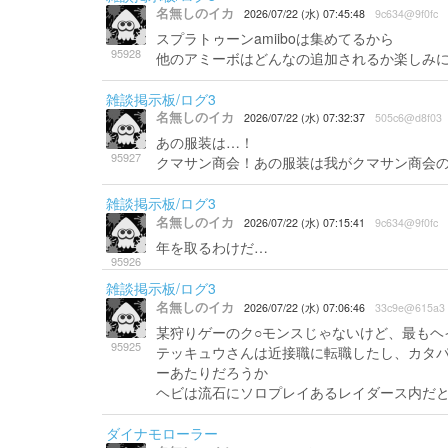
名無しのイカ
2026/07/22 (水) 07:45:48
9c634@9f0fc
スプラトゥーンamiiboは集めてるから
95928
他のアミーボはどんなの追加されるか楽しみ
雑談掲示板/ログ3
名無しのイカ
2026/07/22 (水) 07:32:37
505c6@d8f03
あの服装は…！
95927
クマサン商会！あの服装は我がクマサン商会
雑談掲示板/ログ3
名無しのイカ
2026/07/22 (水) 07:15:41
9c634@9f0fc
年を取るわけだ…
95926
雑談掲示板/ログ3
名無しのイカ
2026/07/22 (水) 07:06:46
33c9e@615a3
某狩りゲーのク○モンスじゃないけど、最もヘ
95925
テッキュウさんは近接職に転職したし、カタ
ーあたりだろうか
ヘビは流石にソロプレイあるレイダース内だ
ダイナモローラー