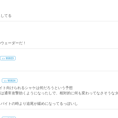
にしてる
のウェーダーだ！
>> 95923
>> 95924
イト向けられるシャケは何だろうという予想
パは通常攻撃効くようになったしで、相対的に何も変わってなさそうな
とバイトの時より追尾が緩めになってるっぽいし