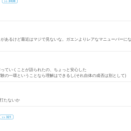
>> 3438
出があるけど最近はマジで見ないな。ガエンよりレアなマニューバーに
作っていくことが語られたの、ちょっと安心した
験の一環ということなら理解はできるし(それ自体の成否は別として)
を打たないか
>> 321