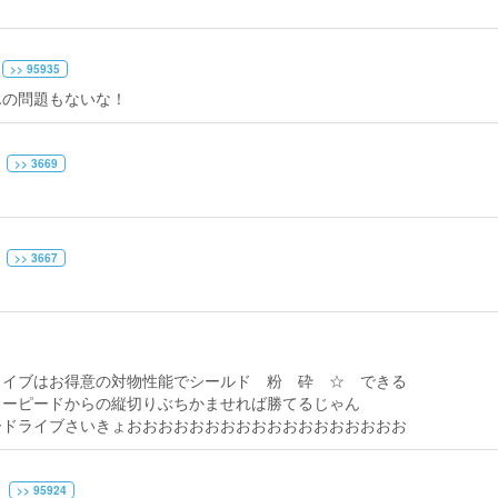
>> 95935
んの問題もないな！
>> 3669
>> 3667
ライブはお得意の対物性能でシールド 粉 砕 ☆ できる
トーピードからの縦切りぶちかませれば勝てるじゃん
ードライブさいきょおおおおおおおおおおおおおおおおおお
>> 95924